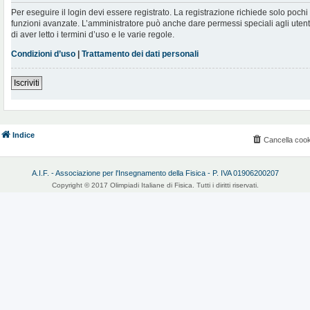
Per eseguire il login devi essere registrato. La registrazione richiede solo poch
funzioni avanzate. L’amministratore può anche dare permessi speciali agli utenti.
di aver letto i termini d’uso e le varie regole.
Condizioni d’uso
|
Trattamento dei dati personali
Iscriviti
Indice
Cancella cook
A.I.F. - Associazione per l'Insegnamento della Fisica - P. IVA 01906200207
Copyright © 2017 Olimpiadi Italiane di Fisica. Tutti i diritti riservati.