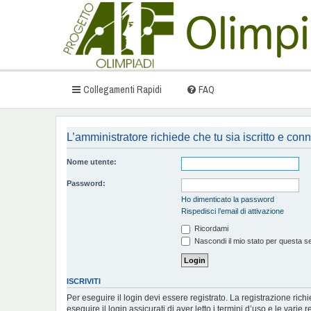
Collegamenti Rapidi
FAQ
L’amministratore richiede che tu sia iscritto e conn
Nome utente:
Password:
Ho dimenticato la password
Rispedisci l’email di attivazione
Ricordami
Nascondi il mio stato per questa s
ISCRIVITI
Per eseguire il login devi essere registrato. La registrazione ric
eseguire il login assicurati di aver letto i termini d’uso e le varie r