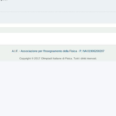
A.I.F. - Associazione per l'Insegnamento della Fisica - P. IVA 01906200207
Copyright © 2017 Olimpiadi Italiane di Fisica. Tutti i diritti riservati.