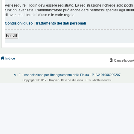
Per eseguire il login devi essere registrato. La registrazione richiede solo poch
funzioni avanzate. L’amministratore può anche dare permessi speciali agli utenti.
di aver letto i termini d’uso e le varie regole.
Condizioni d’uso
|
Trattamento dei dati personali
Iscriviti
Indice
Cancella cook
A.I.F. - Associazione per l'Insegnamento della Fisica - P. IVA 01906200207
Copyright © 2017 Olimpiadi Italiane di Fisica. Tutti i diritti riservati.