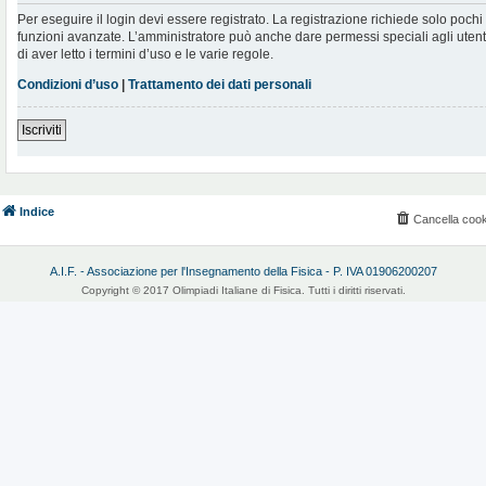
Per eseguire il login devi essere registrato. La registrazione richiede solo poch
funzioni avanzate. L’amministratore può anche dare permessi speciali agli utenti.
di aver letto i termini d’uso e le varie regole.
Condizioni d’uso
|
Trattamento dei dati personali
Iscriviti
Indice
Cancella cook
A.I.F. - Associazione per l'Insegnamento della Fisica - P. IVA 01906200207
Copyright © 2017 Olimpiadi Italiane di Fisica. Tutti i diritti riservati.