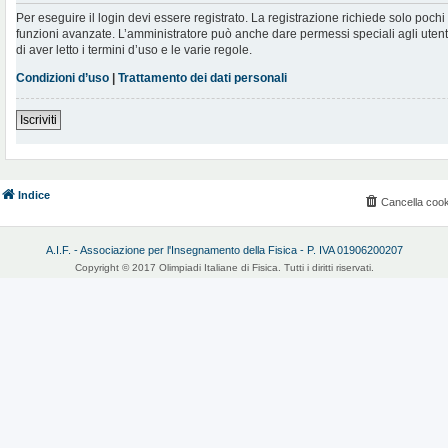
Per eseguire il login devi essere registrato. La registrazione richiede solo poch
funzioni avanzate. L’amministratore può anche dare permessi speciali agli utenti.
di aver letto i termini d’uso e le varie regole.
Condizioni d’uso
|
Trattamento dei dati personali
Iscriviti
Indice
Cancella cook
A.I.F. - Associazione per l'Insegnamento della Fisica - P. IVA 01906200207
Copyright © 2017 Olimpiadi Italiane di Fisica. Tutti i diritti riservati.