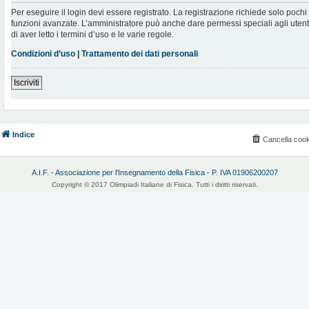
Per eseguire il login devi essere registrato. La registrazione richiede solo poch
funzioni avanzate. L’amministratore può anche dare permessi speciali agli utenti.
di aver letto i termini d’uso e le varie regole.
Condizioni d’uso
|
Trattamento dei dati personali
Iscriviti
Indice
Cancella cook
A.I.F. - Associazione per l'Insegnamento della Fisica - P. IVA 01906200207
Copyright © 2017 Olimpiadi Italiane di Fisica. Tutti i diritti riservati.