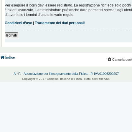
Per eseguire il login devi essere registrato. La registrazione richiede solo poch
funzioni avanzate. L’amministratore può anche dare permessi speciali agli utenti.
di aver letto i termini d’uso e le varie regole.
Condizioni d’uso
|
Trattamento dei dati personali
Iscriviti
Indice
Cancella cook
A.I.F. - Associazione per l'Insegnamento della Fisica - P. IVA 01906200207
Copyright © 2017 Olimpiadi Italiane di Fisica. Tutti i diritti riservati.