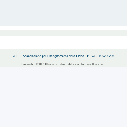
A.I.F. - Associazione per l'Insegnamento della Fisica - P. IVA 01906200207
Copyright © 2017 Olimpiadi Italiane di Fisica. Tutti i diritti riservati.