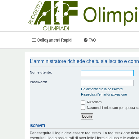
Collegamenti Rapidi
FAQ
L’amministratore richiede che tu sia iscritto e conn
Nome utente:
Password:
Ho dimenticato la password
Rispedisci l’email di attivazione
Ricordami
Nascondi il mio stato per questa s
ISCRIVITI
Per eseguire il login devi essere registrato. La registrazione ric
eseguire il login assicurati di aver letto i termini d’uso e le varie r