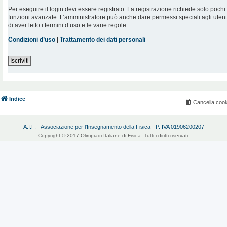
Per eseguire il login devi essere registrato. La registrazione richiede solo poch
funzioni avanzate. L’amministratore può anche dare permessi speciali agli utenti.
di aver letto i termini d’uso e le varie regole.
Condizioni d’uso
|
Trattamento dei dati personali
Iscriviti
Indice
Cancella cook
A.I.F. - Associazione per l'Insegnamento della Fisica - P. IVA 01906200207
Copyright © 2017 Olimpiadi Italiane di Fisica. Tutti i diritti riservati.