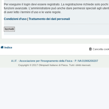
Per eseguire il login devi essere registrato. La registrazione richiede solo poch
funzioni avanzate. L’amministratore può anche dare permessi speciali agli utenti.
di aver letto i termini d’uso e le varie regole.
Condizioni d’uso
|
Trattamento dei dati personali
Iscriviti
Indice
Cancella cook
A.I.F. - Associazione per l'Insegnamento della Fisica - P. IVA 01906200207
Copyright © 2017 Olimpiadi Italiane di Fisica. Tutti i diritti riservati.