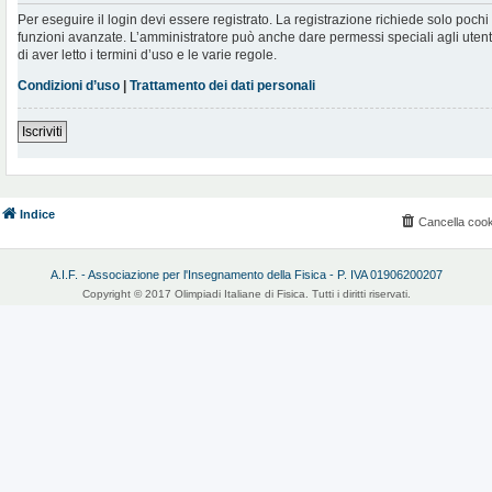
Per eseguire il login devi essere registrato. La registrazione richiede solo poch
funzioni avanzate. L’amministratore può anche dare permessi speciali agli utenti.
di aver letto i termini d’uso e le varie regole.
Condizioni d’uso
|
Trattamento dei dati personali
Iscriviti
Indice
Cancella cook
A.I.F. - Associazione per l'Insegnamento della Fisica - P. IVA 01906200207
Copyright © 2017 Olimpiadi Italiane di Fisica. Tutti i diritti riservati.