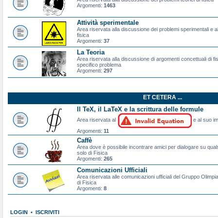
Argomenti:
1463
Attività sperimentale
Area riservata alla discussione dei problemi sperimentali e al
fisica
Argomenti:
37
La Teoria
Area riservata alla discussione di argomenti concettuali di f
specifico problema
Argomenti:
297
ET CETERA ...
Il TeX, il LaTeX e la scrittura delle formule
Area riservata al
e al suo im
Argomenti:
11
Caffè
Area dove è possibile incontrare amici per dialogare su qual
solo di Fisica
Argomenti:
265
Comunicazioni Ufficiali
Area riservata alle comunicazioni ufficiali del Gruppo Olimpiad
di Fisica
Argomenti:
8
LOGIN
•
ISCRIVITI