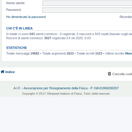
Nome utente:
Password:
Ho dimenticato la password
Ricorda
CHI C’È IN LINEA
In totale ci sono
643
utenti connessi : 0 registrati, 0 nascosti e 643 ospiti (basato sugli utent
Record di utenti connessi:
3027
registrato il 6 ott 2025, 6:03
STATISTICHE
Totale messaggi
19682
• Totale argomenti
2622
• Totale iscritti
1523
• Ultimo iscritto
Hoo
Indice
Cancella cook
A.I.F. - Associazione per l'Insegnamento della Fisica - P. IVA 01906200207
Copyright © 2017 Olimpiadi Italiane di Fisica. Tutti i diritti riservati.