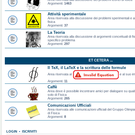
Argomenti:
1463
Attività sperimentale
Area riservata alla discussione dei problemi sperimentali e al
fisica
Argomenti:
37
La Teoria
Area riservata alla discussione di argomenti concettuali di f
specifico problema
Argomenti:
297
ET CETERA ...
Il TeX, il LaTeX e la scrittura delle formule
Area riservata al
e al suo im
Argomenti:
11
Caffè
Area dove è possibile incontrare amici per dialogare su qual
solo di Fisica
Argomenti:
265
Comunicazioni Ufficiali
Area riservata alle comunicazioni ufficiali del Gruppo Olimpiad
di Fisica
Argomenti:
8
LOGIN
•
ISCRIVITI