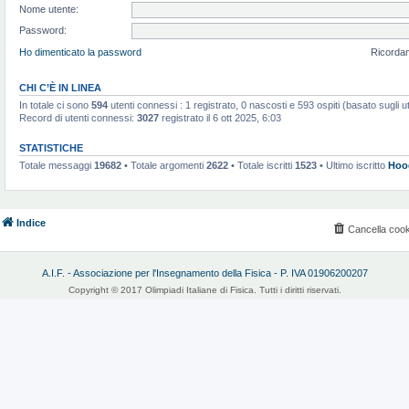
Nome utente:
Password:
Ho dimenticato la password
Ricorda
CHI C’È IN LINEA
In totale ci sono
594
utenti connessi : 1 registrato, 0 nascosti e 593 ospiti (basato sugli uten
Record di utenti connessi:
3027
registrato il 6 ott 2025, 6:03
STATISTICHE
Totale messaggi
19682
• Totale argomenti
2622
• Totale iscritti
1523
• Ultimo iscritto
Hoo
Indice
Cancella cook
A.I.F. - Associazione per l'Insegnamento della Fisica - P. IVA 01906200207
Copyright © 2017 Olimpiadi Italiane di Fisica. Tutti i diritti riservati.