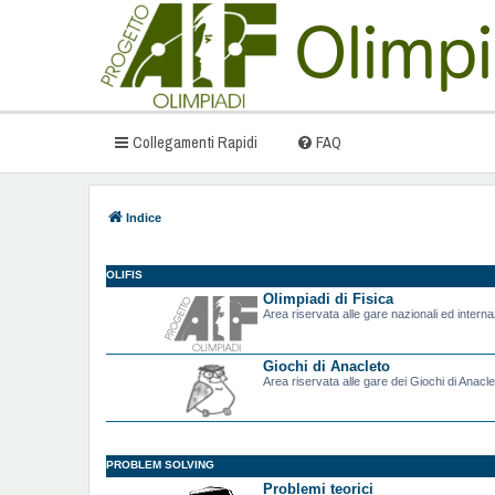
Collegamenti Rapidi
FAQ
Indice
OLIFIS
Olimpiadi di Fisica
Area riservata alle gare nazionali ed internazi
Giochi di Anacleto
Area riservata alle gare dei Giochi di Anacle
PROBLEM SOLVING
Problemi teorici