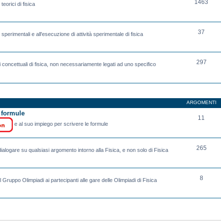
1463
eorici di fisica
37
sperimentali e all'esecuzione di attività sperimentale di fisica
297
 concettuali di fisica, non necessariamente legati ad uno specifico
ARGOMENTI
e formule
11
e al suo impiego per scrivere le formule
265
ialogare su qualsiasi argomento intorno alla Fisica, e non solo di Fisica
8
l Gruppo Olimpiadi ai partecipanti alle gare delle Olimpiadi di Fisica