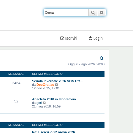
Cerca
Ricerca avanzat
Iscriviti
Login
C
Oggi è 7 ago 2026, 20:03
e
r
MESSAGGI
ULTIMO MESSAGGIO
c
Scuola Invernale 2026 NON Uff…
2464
V
da
DeoGratias
a
e
12 nov 2025, 17:01
d
i
u
Anacleto 2018 in laboratorio
52
l
V
da
gori
t
e
21 mag 2018, 16:59
i
d
m
i
o
u
m
l
e
t
MESSAGGI
ULTIMO MESSAGGIO
s
i
s
m
Re: Esercizio 22 prova 2026