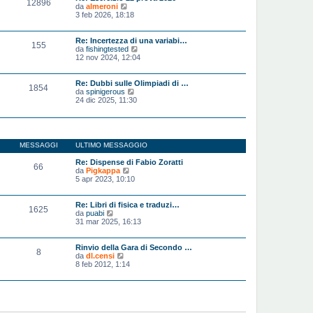
12896
a
o
V
da
almeroni
g
m
e
3 feb 2026, 18:18
g
e
d
i
s
i
o
s
u
Re: Incertezza di una variabi…
155
a
l
V
da
fishingtested
g
t
e
12 nov 2024, 12:04
g
i
d
i
m
i
o
o
u
Re: Dubbi sulle Olimpiadi di …
1854
m
l
V
da
spinigerous
e
t
e
24 dic 2025, 11:30
s
i
d
s
m
i
a
o
u
g
m
l
g
e
t
MESSAGGI
ULTIMO MESSAGGIO
i
s
i
o
s
m
Re: Dispense di Fabio Zoratti
a
66
o
V
da
Pigkappa
g
m
e
5 apr 2023, 10:10
g
e
d
i
s
i
o
s
u
Re: Libri di fisica e traduzi…
a
1625
l
V
da
puabi
g
t
e
31 mar 2025, 16:13
g
i
d
i
m
i
o
o
u
Rinvio della Gara di Secondo …
8
m
l
V
da
dl.censi
e
t
e
8 feb 2012, 1:14
s
i
d
s
m
i
a
o
u
g
m
l
g
e
t
i
s