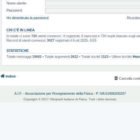
Nome utente:
Password:
Ho dimenticato la password
Ricorda
CHI C’È IN LINEA
In totale ci sono
720
utenti connessi : 0 registrati, 0 nascosti e 720 ospiti (basato sugli utent
Record di utenti connessi:
3027
registrato il 6 ott 2025, 6:03
STATISTICHE
Totale messaggi
19682
• Totale argomenti
2622
• Totale iscritti
1523
• Ultimo iscritto
Hoo
Indice
Cancella cook
A.I.F. - Associazione per l'Insegnamento della Fisica - P. IVA 01906200207
Copyright © 2017 Olimpiadi Italiane di Fisica. Tutti i diritti riservati.