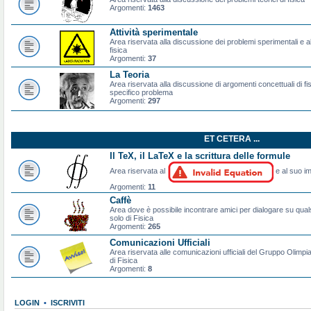
Argomenti:
1463
Attività sperimentale
Area riservata alla discussione dei problemi sperimentali e al
fisica
Argomenti:
37
La Teoria
Area riservata alla discussione di argomenti concettuali di f
specifico problema
Argomenti:
297
ET CETERA ...
Il TeX, il LaTeX e la scrittura delle formule
Area riservata al
e al suo im
Argomenti:
11
Caffè
Area dove è possibile incontrare amici per dialogare su qual
solo di Fisica
Argomenti:
265
Comunicazioni Ufficiali
Area riservata alle comunicazioni ufficiali del Gruppo Olimpiad
di Fisica
Argomenti:
8
LOGIN
•
ISCRIVITI