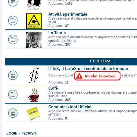
Argomenti:
1463
Attività sperimentale
Area riservata alla discussione dei problemi sperimentali e al
fisica
Argomenti:
37
La Teoria
Area riservata alla discussione di argomenti concettuali di f
specifico problema
Argomenti:
297
ET CETERA ...
Il TeX, il LaTeX e la scrittura delle formule
Area riservata al
e al suo im
Argomenti:
11
Caffè
Area dove è possibile incontrare amici per dialogare su qual
solo di Fisica
Argomenti:
265
Comunicazioni Ufficiali
Area riservata alle comunicazioni ufficiali del Gruppo Olimpiad
di Fisica
Argomenti:
8
LOGIN
•
ISCRIVITI