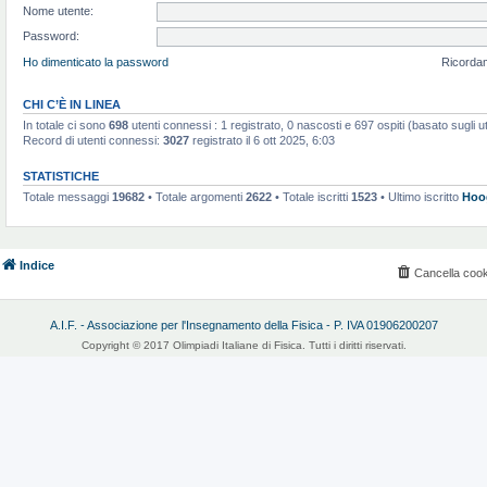
Nome utente:
Password:
Ho dimenticato la password
Ricorda
CHI C’È IN LINEA
In totale ci sono
698
utenti connessi : 1 registrato, 0 nascosti e 697 ospiti (basato sugli uten
Record di utenti connessi:
3027
registrato il 6 ott 2025, 6:03
STATISTICHE
Totale messaggi
19682
• Totale argomenti
2622
• Totale iscritti
1523
• Ultimo iscritto
Hoo
Indice
Cancella cook
A.I.F. - Associazione per l'Insegnamento della Fisica - P. IVA 01906200207
Copyright © 2017 Olimpiadi Italiane di Fisica. Tutti i diritti riservati.