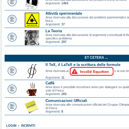
Argomenti:
1463
Attività sperimentale
Area riservata alla discussione dei problemi sperimentali e al
fisica
Argomenti:
37
La Teoria
Area riservata alla discussione di argomenti concettuali di f
specifico problema
Argomenti:
297
ET CETERA ...
Il TeX, il LaTeX e la scrittura delle formule
Area riservata al
e al suo im
Argomenti:
11
Caffè
Area dove è possibile incontrare amici per dialogare su qual
solo di Fisica
Argomenti:
265
Comunicazioni Ufficiali
Area riservata alle comunicazioni ufficiali del Gruppo Olimpiad
di Fisica
Argomenti:
8
LOGIN
•
ISCRIVITI