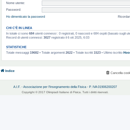
Nome utente:
Password:
Ho dimenticato la password
Ricorda
CHI C’È IN LINEA
In totale ci sono
684
utenti connessi : 0 registrati, 0 nascosti e 684 ospiti (basato sugli utent
Record di utenti connessi:
3027
registrato il 6 ott 2025, 6:03
STATISTICHE
Totale messaggi
19682
• Totale argomenti
2622
• Totale iscritti
1523
• Ultimo iscritto
Hoo
Indice
Cancella cook
A.I.F. - Associazione per l'Insegnamento della Fisica - P. IVA 01906200207
Copyright © 2017 Olimpiadi Italiane di Fisica. Tutti i diritti riservati.