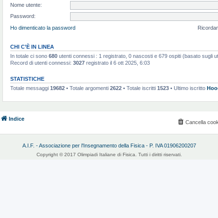
Nome utente:
Password:
Ho dimenticato la password
Ricorda
CHI C’È IN LINEA
In totale ci sono
680
utenti connessi : 1 registrato, 0 nascosti e 679 ospiti (basato sugli uten
Record di utenti connessi:
3027
registrato il 6 ott 2025, 6:03
STATISTICHE
Totale messaggi
19682
• Totale argomenti
2622
• Totale iscritti
1523
• Ultimo iscritto
Hoo
Indice
Cancella cook
A.I.F. - Associazione per l'Insegnamento della Fisica - P. IVA 01906200207
Copyright © 2017 Olimpiadi Italiane di Fisica. Tutti i diritti riservati.