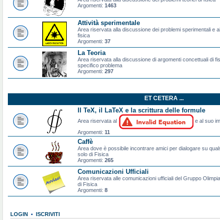
Argomenti:
1463
Attività sperimentale
Area riservata alla discussione dei problemi sperimentali e al
fisica
Argomenti:
37
La Teoria
Area riservata alla discussione di argomenti concettuali di f
specifico problema
Argomenti:
297
ET CETERA ...
Il TeX, il LaTeX e la scrittura delle formule
Area riservata al
e al suo im
Argomenti:
11
Caffè
Area dove è possibile incontrare amici per dialogare su qual
solo di Fisica
Argomenti:
265
Comunicazioni Ufficiali
Area riservata alle comunicazioni ufficiali del Gruppo Olimpiad
di Fisica
Argomenti:
8
LOGIN
•
ISCRIVITI