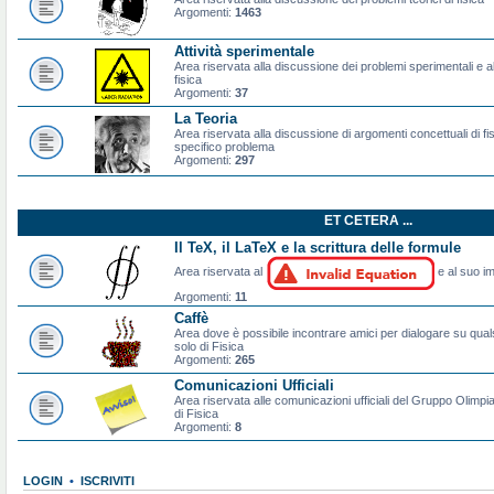
Argomenti:
1463
Attività sperimentale
Area riservata alla discussione dei problemi sperimentali e al
fisica
Argomenti:
37
La Teoria
Area riservata alla discussione di argomenti concettuali di f
specifico problema
Argomenti:
297
ET CETERA ...
Il TeX, il LaTeX e la scrittura delle formule
Area riservata al
e al suo im
Argomenti:
11
Caffè
Area dove è possibile incontrare amici per dialogare su qual
solo di Fisica
Argomenti:
265
Comunicazioni Ufficiali
Area riservata alle comunicazioni ufficiali del Gruppo Olimpiad
di Fisica
Argomenti:
8
LOGIN
•
ISCRIVITI