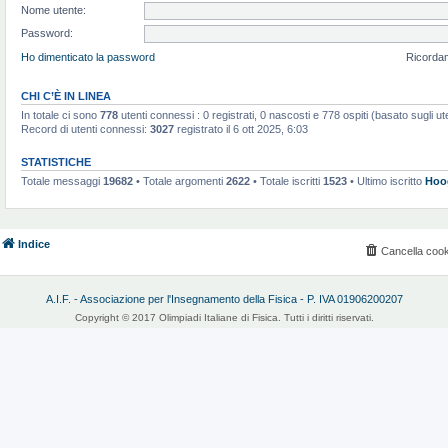
Nome utente:
Password:
Ho dimenticato la password
Ricorda
CHI C’È IN LINEA
In totale ci sono
778
utenti connessi : 0 registrati, 0 nascosti e 778 ospiti (basato sugli utent
Record di utenti connessi:
3027
registrato il 6 ott 2025, 6:03
STATISTICHE
Totale messaggi
19682
• Totale argomenti
2622
• Totale iscritti
1523
• Ultimo iscritto
Hoo
Indice
Cancella cook
A.I.F. - Associazione per l'Insegnamento della Fisica - P. IVA 01906200207
Copyright © 2017 Olimpiadi Italiane di Fisica. Tutti i diritti riservati.