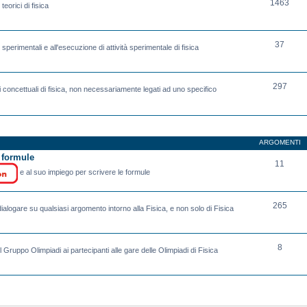
1463
eorici di fisica
37
sperimentali e all'esecuzione di attività sperimentale di fisica
297
 concettuali di fisica, non necessariamente legati ad uno specifico
ARGOMENTI
e formule
11
e al suo impiego per scrivere le formule
265
ialogare su qualsiasi argomento intorno alla Fisica, e non solo di Fisica
8
l Gruppo Olimpiadi ai partecipanti alle gare delle Olimpiadi di Fisica