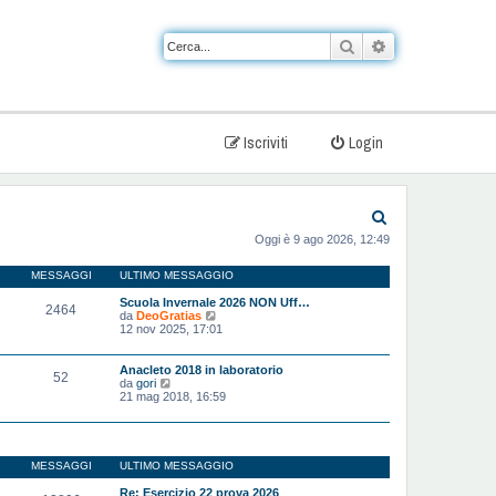
Cerca
Ricerca avanzat
Iscriviti
Login
C
Oggi è 9 ago 2026, 12:49
e
r
MESSAGGI
ULTIMO MESSAGGIO
c
Scuola Invernale 2026 NON Uff…
2464
V
da
DeoGratias
a
e
12 nov 2025, 17:01
d
i
u
Anacleto 2018 in laboratorio
52
l
V
da
gori
t
e
21 mag 2018, 16:59
i
d
m
i
o
u
m
l
e
t
MESSAGGI
ULTIMO MESSAGGIO
s
i
s
m
Re: Esercizio 22 prova 2026