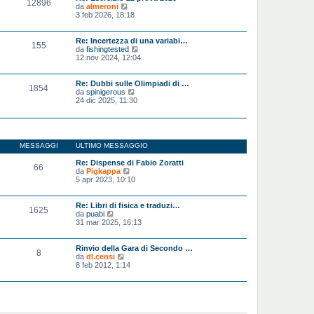
12896
a
o
V
da
almeroni
g
m
e
3 feb 2026, 18:18
g
e
d
i
s
i
o
s
u
Re: Incertezza di una variabi…
155
a
l
V
da
fishingtested
g
t
e
12 nov 2024, 12:04
g
i
d
i
m
i
o
o
u
Re: Dubbi sulle Olimpiadi di …
1854
m
l
V
da
spinigerous
e
t
e
24 dic 2025, 11:30
s
i
d
s
m
i
a
o
u
g
m
l
g
e
t
MESSAGGI
ULTIMO MESSAGGIO
i
s
i
o
s
m
Re: Dispense di Fabio Zoratti
a
66
o
V
da
Pigkappa
g
m
e
5 apr 2023, 10:10
g
e
d
i
s
i
o
s
u
Re: Libri di fisica e traduzi…
a
1625
l
V
da
puabi
g
t
e
31 mar 2025, 16:13
g
i
d
i
m
i
o
o
u
Rinvio della Gara di Secondo …
8
m
l
V
da
dl.censi
e
t
e
8 feb 2012, 1:14
s
i
d
s
m
i
a
o
u
g
m
l
g
e
t
i
s