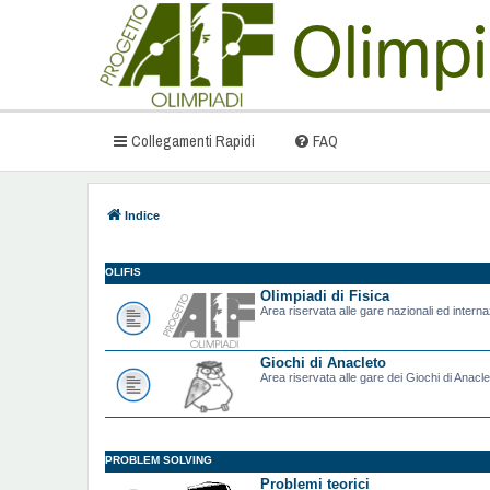
Collegamenti Rapidi
FAQ
Indice
OLIFIS
Olimpiadi di Fisica
Area riservata alle gare nazionali ed internazi
Giochi di Anacleto
Area riservata alle gare dei Giochi di Anacle
PROBLEM SOLVING
Problemi teorici