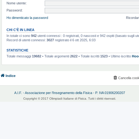
Nome utente:
Password:
Ho dimenticato la password
Ricorda
CHI C’È IN LINEA
In totale ci sono
942
utenti connessi : 0 registrati, 0 nascosti e 942 ospiti (basato sugli utent
Record di utenti connessi:
3027
registrato il 6 ott 2025, 6:03
STATISTICHE
Totale messaggi
19682
• Totale argomenti
2622
• Totale iscritti
1523
• Ultimo iscritto
Hoo
Indice
Cancella cook
A.I.F. - Associazione per l'Insegnamento della Fisica - P. IVA 01906200207
Copyright © 2017 Olimpiadi Italiane di Fisica. Tutti i diritti riservati.