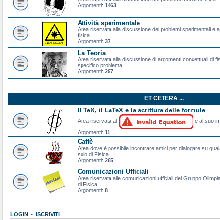
Argomenti:
1463
Attività sperimentale
Area riservata alla discussione dei problemi sperimentali e al
fisica
Argomenti:
37
La Teoria
Area riservata alla discussione di argomenti concettuali di f
specifico problema
Argomenti:
297
ET CETERA ...
Il TeX, il LaTeX e la scrittura delle formule
Area riservata al
e al suo im
Argomenti:
11
Caffè
Area dove è possibile incontrare amici per dialogare su qual
solo di Fisica
Argomenti:
265
Comunicazioni Ufficiali
Area riservata alle comunicazioni ufficiali del Gruppo Olimpiad
di Fisica
Argomenti:
8
LOGIN
•
ISCRIVITI