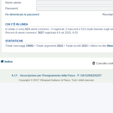
Nome utente:
Password:
Ho dimenticato la password
Ricorda
CHI C’È IN LINEA
In totale ci sono
613
utenti connessi : 0 registrati, 0 nascosti e 613 ospiti (basato sugli utent
Record di utenti connessi:
3027
registrato il 6 ott 2025, 6:03
STATISTICHE
Totale messaggi
19682
• Totale argomenti
2622
• Totale iscritti
1523
• Ultimo iscritto
Hoo
Indice
Cancella cook
A.I.F. - Associazione per l'Insegnamento della Fisica - P. IVA 01906200207
Copyright © 2017 Olimpiadi Italiane di Fisica. Tutti i diritti riservati.