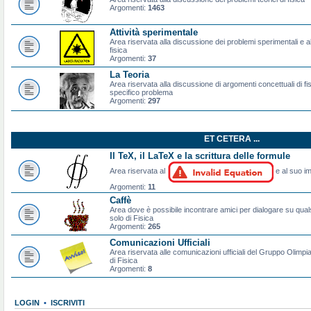
Argomenti:
1463
Attività sperimentale
Area riservata alla discussione dei problemi sperimentali e al
fisica
Argomenti:
37
La Teoria
Area riservata alla discussione di argomenti concettuali di f
specifico problema
Argomenti:
297
ET CETERA ...
Il TeX, il LaTeX e la scrittura delle formule
Area riservata al
e al suo im
Argomenti:
11
Caffè
Area dove è possibile incontrare amici per dialogare su qual
solo di Fisica
Argomenti:
265
Comunicazioni Ufficiali
Area riservata alle comunicazioni ufficiali del Gruppo Olimpiad
di Fisica
Argomenti:
8
LOGIN
•
ISCRIVITI