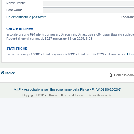
Nome utente:
Password:
Ho dimenticato la password
Ricorda
CHI C’È IN LINEA
In totale ci sono
694
utenti connessi : 0 registrati, 0 nascosti e 694 ospiti (basato sugli utent
Record di utenti connessi:
3027
registrato il 6 ott 2025, 6:03
STATISTICHE
Totale messaggi
19682
• Totale argomenti
2622
• Totale iscritti
1523
• Ultimo iscritto
Hoo
Indice
Cancella cook
A.I.F. - Associazione per l'Insegnamento della Fisica - P. IVA 01906200207
Copyright © 2017 Olimpiadi Italiane di Fisica. Tutti i diritti riservati.