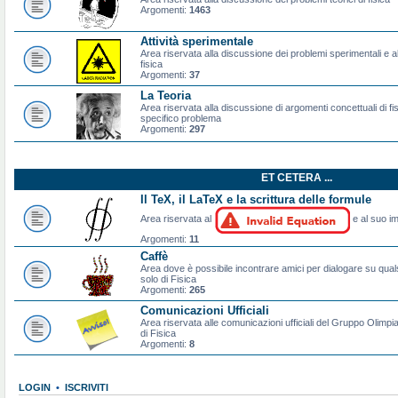
Argomenti:
1463
Attività sperimentale
Area riservata alla discussione dei problemi sperimentali e al
fisica
Argomenti:
37
La Teoria
Area riservata alla discussione di argomenti concettuali di f
specifico problema
Argomenti:
297
ET CETERA ...
Il TeX, il LaTeX e la scrittura delle formule
Area riservata al
e al suo im
Argomenti:
11
Caffè
Area dove è possibile incontrare amici per dialogare su qual
solo di Fisica
Argomenti:
265
Comunicazioni Ufficiali
Area riservata alle comunicazioni ufficiali del Gruppo Olimpiad
di Fisica
Argomenti:
8
LOGIN
•
ISCRIVITI