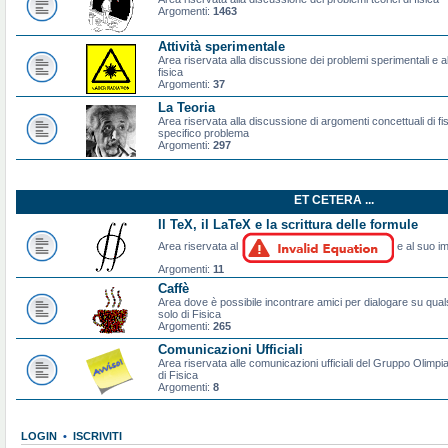
Argomenti:
1463
Attività sperimentale
Area riservata alla discussione dei problemi sperimentali e al
fisica
Argomenti:
37
La Teoria
Area riservata alla discussione di argomenti concettuali di f
specifico problema
Argomenti:
297
ET CETERA ...
Il TeX, il LaTeX e la scrittura delle formule
Area riservata al
e al suo im
Argomenti:
11
Caffè
Area dove è possibile incontrare amici per dialogare su qual
solo di Fisica
Argomenti:
265
Comunicazioni Ufficiali
Area riservata alle comunicazioni ufficiali del Gruppo Olimpiad
di Fisica
Argomenti:
8
LOGIN
•
ISCRIVITI