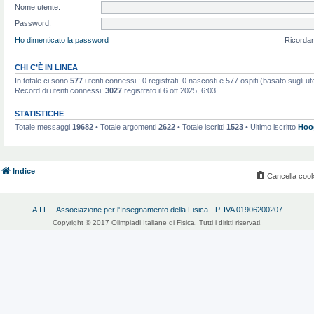
Nome utente:
Password:
Ho dimenticato la password
Ricorda
CHI C’È IN LINEA
In totale ci sono
577
utenti connessi : 0 registrati, 0 nascosti e 577 ospiti (basato sugli utent
Record di utenti connessi:
3027
registrato il 6 ott 2025, 6:03
STATISTICHE
Totale messaggi
19682
• Totale argomenti
2622
• Totale iscritti
1523
• Ultimo iscritto
Hoo
Indice
Cancella cook
A.I.F. - Associazione per l'Insegnamento della Fisica - P. IVA 01906200207
Copyright © 2017 Olimpiadi Italiane di Fisica. Tutti i diritti riservati.