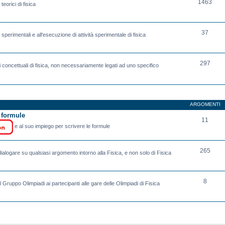
1463
eorici di fisica
37
sperimentali e all'esecuzione di attività sperimentale di fisica
297
 concettuali di fisica, non necessariamente legati ad uno specifico
ARGOMENTI
e formule
11
e al suo impiego per scrivere le formule
265
ialogare su qualsiasi argomento intorno alla Fisica, e non solo di Fisica
8
l Gruppo Olimpiadi ai partecipanti alle gare delle Olimpiadi di Fisica