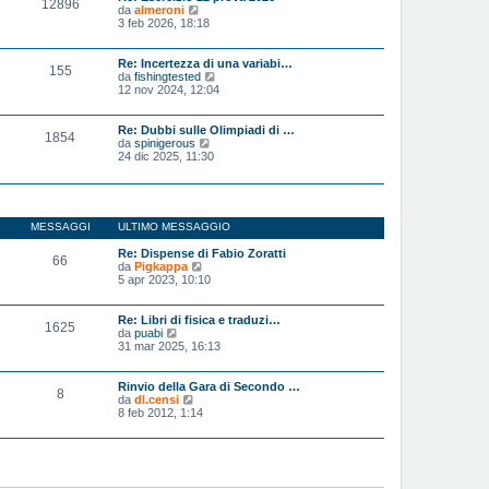
12896
a
o
V
da
almeroni
g
m
e
3 feb 2026, 18:18
g
e
d
i
s
i
o
s
u
Re: Incertezza di una variabi…
155
a
l
V
da
fishingtested
g
t
e
12 nov 2024, 12:04
g
i
d
i
m
i
o
o
u
Re: Dubbi sulle Olimpiadi di …
1854
m
l
V
da
spinigerous
e
t
e
24 dic 2025, 11:30
s
i
d
s
m
i
a
o
u
g
m
l
g
e
t
MESSAGGI
ULTIMO MESSAGGIO
i
s
i
o
s
m
Re: Dispense di Fabio Zoratti
a
66
o
V
da
Pigkappa
g
m
e
5 apr 2023, 10:10
g
e
d
i
s
i
o
s
u
Re: Libri di fisica e traduzi…
a
1625
l
V
da
puabi
g
t
e
31 mar 2025, 16:13
g
i
d
i
m
i
o
o
u
Rinvio della Gara di Secondo …
8
m
l
V
da
dl.censi
e
t
e
8 feb 2012, 1:14
s
i
d
s
m
i
a
o
u
g
m
l
g
e
t
i
s