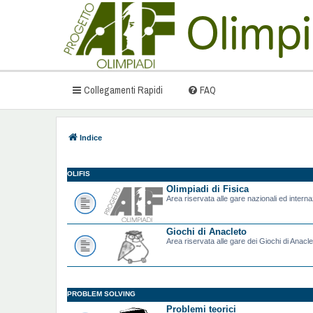
Collegamenti Rapidi
FAQ
Indice
OLIFIS
Olimpiadi di Fisica
Area riservata alle gare nazionali ed internazi
Giochi di Anacleto
Area riservata alle gare dei Giochi di Anacle
PROBLEM SOLVING
Problemi teorici