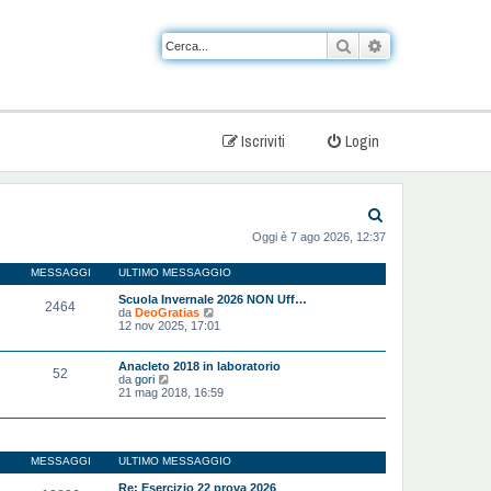
Cerca
Ricerca avanzat
Iscriviti
Login
C
Oggi è 7 ago 2026, 12:37
e
r
MESSAGGI
ULTIMO MESSAGGIO
c
Scuola Invernale 2026 NON Uff…
2464
V
da
DeoGratias
a
e
12 nov 2025, 17:01
d
i
u
Anacleto 2018 in laboratorio
52
l
V
da
gori
t
e
21 mag 2018, 16:59
i
d
m
i
o
u
m
l
e
t
MESSAGGI
ULTIMO MESSAGGIO
s
i
s
m
Re: Esercizio 22 prova 2026