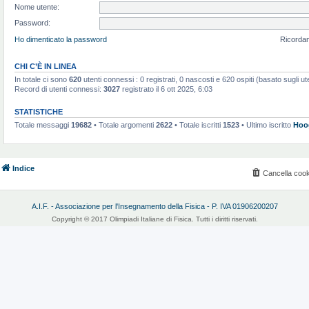
Nome utente:
Password:
Ho dimenticato la password
Ricorda
CHI C’È IN LINEA
In totale ci sono
620
utenti connessi : 0 registrati, 0 nascosti e 620 ospiti (basato sugli utent
Record di utenti connessi:
3027
registrato il 6 ott 2025, 6:03
STATISTICHE
Totale messaggi
19682
• Totale argomenti
2622
• Totale iscritti
1523
• Ultimo iscritto
Hoo
Indice
Cancella cook
A.I.F. - Associazione per l'Insegnamento della Fisica - P. IVA 01906200207
Copyright © 2017 Olimpiadi Italiane di Fisica. Tutti i diritti riservati.