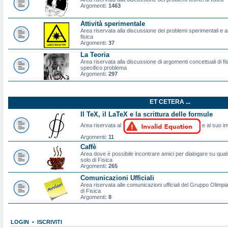
Argomenti:
1463
Attività sperimentale
Area riservata alla discussione dei problemi sperimentali e al
fisica
Argomenti:
37
La Teoria
Area riservata alla discussione di argomenti concettuali di f
specifico problema
Argomenti:
297
ET CETERA ...
Il TeX, il LaTeX e la scrittura delle formule
Area riservata al
e al suo im
Argomenti:
11
Caffè
Area dove è possibile incontrare amici per dialogare su qual
solo di Fisica
Argomenti:
265
Comunicazioni Ufficiali
Area riservata alle comunicazioni ufficiali del Gruppo Olimpiad
di Fisica
Argomenti:
8
LOGIN
•
ISCRIVITI