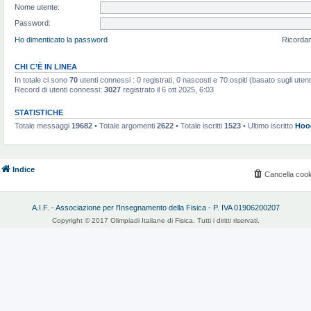
Nome utente:
Password:
Ho dimenticato la password
Ricorda
CHI C’È IN LINEA
In totale ci sono
70
utenti connessi : 0 registrati, 0 nascosti e 70 ospiti (basato sugli utenti 
Record di utenti connessi:
3027
registrato il 6 ott 2025, 6:03
STATISTICHE
Totale messaggi
19682
• Totale argomenti
2622
• Totale iscritti
1523
• Ultimo iscritto
Hoo
Indice
Cancella cook
A.I.F. - Associazione per l'Insegnamento della Fisica - P. IVA 01906200207
Copyright © 2017 Olimpiadi Italiane di Fisica. Tutti i diritti riservati.