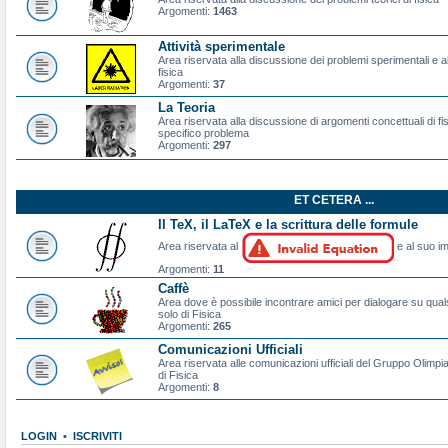
Argomenti:
1463
Attività sperimentale
Area riservata alla discussione dei problemi sperimentali e al
fisica
Argomenti:
37
La Teoria
Area riservata alla discussione di argomenti concettuali di f
specifico problema
Argomenti:
297
ET CETERA ...
Il TeX, il LaTeX e la scrittura delle formule
Area riservata al
e al suo im
Argomenti:
11
Caffè
Area dove è possibile incontrare amici per dialogare su qual
solo di Fisica
Argomenti:
265
Comunicazioni Ufficiali
Area riservata alle comunicazioni ufficiali del Gruppo Olimpiad
di Fisica
Argomenti:
8
LOGIN
•
ISCRIVITI