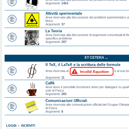
Argomenti:
1463
Attività sperimentale
Area riservata alla discussione dei problemi sperimentali e al
fisica
Argomenti:
37
La Teoria
Area riservata alla discussione di argomenti concettuali di f
specifico problema
Argomenti:
297
ET CETERA ...
Il TeX, il LaTeX e la scrittura delle formule
Area riservata al
e al suo im
Argomenti:
11
Caffè
Area dove è possibile incontrare amici per dialogare su qual
solo di Fisica
Argomenti:
265
Comunicazioni Ufficiali
Area riservata alle comunicazioni ufficiali del Gruppo Olimpiad
di Fisica
Argomenti:
8
LOGIN
•
ISCRIVITI