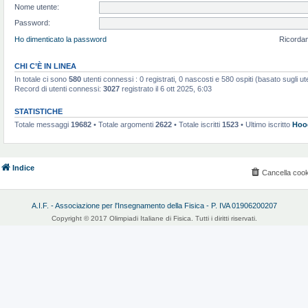
Nome utente:
Password:
Ho dimenticato la password
Ricorda
CHI C’È IN LINEA
In totale ci sono
580
utenti connessi : 0 registrati, 0 nascosti e 580 ospiti (basato sugli utent
Record di utenti connessi:
3027
registrato il 6 ott 2025, 6:03
STATISTICHE
Totale messaggi
19682
• Totale argomenti
2622
• Totale iscritti
1523
• Ultimo iscritto
Hoo
Indice
Cancella cook
A.I.F. - Associazione per l'Insegnamento della Fisica - P. IVA 01906200207
Copyright © 2017 Olimpiadi Italiane di Fisica. Tutti i diritti riservati.