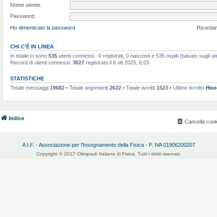
Nome utente:
Password:
Ho dimenticato la password
Ricorda
CHI C’È IN LINEA
In totale ci sono
535
utenti connessi : 0 registrati, 0 nascosti e 535 ospiti (basato sugli utent
Record di utenti connessi:
3027
registrato il 6 ott 2025, 6:03
STATISTICHE
Totale messaggi
19682
• Totale argomenti
2622
• Totale iscritti
1523
• Ultimo iscritto
Hoo
Indice
Cancella cook
A.I.F. - Associazione per l'Insegnamento della Fisica - P. IVA 01906200207
Copyright © 2017 Olimpiadi Italiane di Fisica. Tutti i diritti riservati.