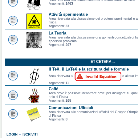
Argomenti:
1463
Attività sperimentale
Area riservata alla discussione dei problemi sperimentali e al
fisica
Argomenti:
37
La Teoria
Area riservata alla discussione di argomenti concettuali di f
specifico problema
Argomenti:
297
ET CETERA ...
Il TeX, il LaTeX e la scrittura delle formule
Area riservata al
e al suo im
Argomenti:
11
Caffè
Area dove è possibile incontrare amici per dialogare su qual
solo di Fisica
Argomenti:
265
Comunicazioni Ufficiali
Area riservata alle comunicazioni ufficiali del Gruppo Olimpiad
di Fisica
Argomenti:
8
LOGIN
•
ISCRIVITI