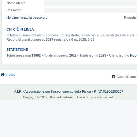
Nome utente:
Password:
Ho dimenticato la password
Ricorda
CHI C’È IN LINEA
In totale ci sono
631
utenti connessi : 1 registrato, 0 nascosti e 630 ospiti (basato sugli uten
Record di utenti connessi:
3027
registrato il 6 ott 2025, 6:03
STATISTICHE
Totale messaggi
19682
• Totale argomenti
2622
• Totale iscritti
1523
• Ultimo iscritto
Hoo
Indice
Cancella cook
A.I.F. - Associazione per l'Insegnamento della Fisica - P. IVA 01906200207
Copyright © 2017 Olimpiadi Italiane di Fisica. Tutti i diritti riservati.