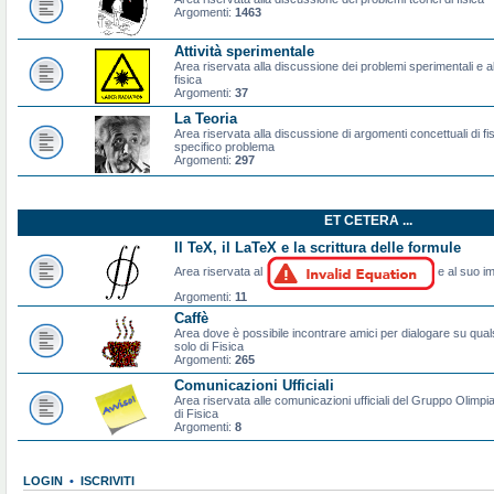
Argomenti:
1463
Attività sperimentale
Area riservata alla discussione dei problemi sperimentali e al
fisica
Argomenti:
37
La Teoria
Area riservata alla discussione di argomenti concettuali di f
specifico problema
Argomenti:
297
ET CETERA ...
Il TeX, il LaTeX e la scrittura delle formule
Area riservata al
e al suo im
Argomenti:
11
Caffè
Area dove è possibile incontrare amici per dialogare su qual
solo di Fisica
Argomenti:
265
Comunicazioni Ufficiali
Area riservata alle comunicazioni ufficiali del Gruppo Olimpiad
di Fisica
Argomenti:
8
LOGIN
•
ISCRIVITI