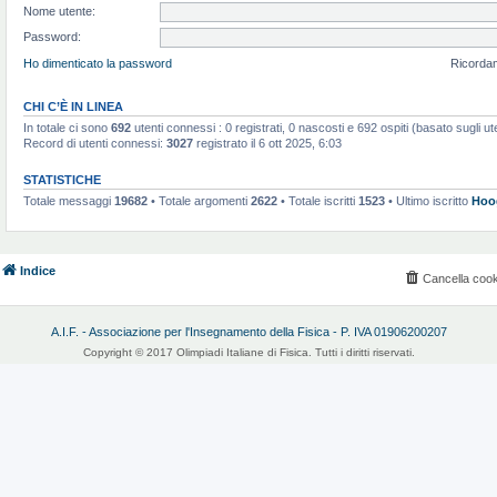
Nome utente:
Password:
Ho dimenticato la password
Ricorda
CHI C’È IN LINEA
In totale ci sono
692
utenti connessi : 0 registrati, 0 nascosti e 692 ospiti (basato sugli utent
Record di utenti connessi:
3027
registrato il 6 ott 2025, 6:03
STATISTICHE
Totale messaggi
19682
• Totale argomenti
2622
• Totale iscritti
1523
• Ultimo iscritto
Hoo
Indice
Cancella cook
A.I.F. - Associazione per l'Insegnamento della Fisica - P. IVA 01906200207
Copyright © 2017 Olimpiadi Italiane di Fisica. Tutti i diritti riservati.