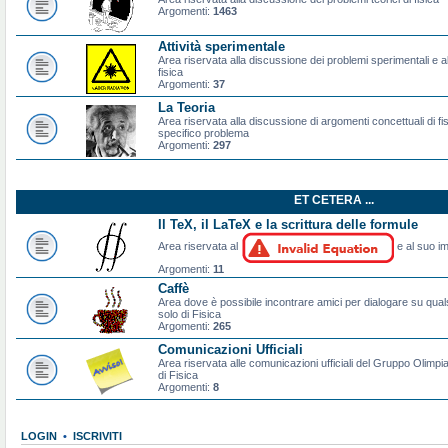
Argomenti:
1463
Attività sperimentale
Area riservata alla discussione dei problemi sperimentali e al
fisica
Argomenti:
37
La Teoria
Area riservata alla discussione di argomenti concettuali di f
specifico problema
Argomenti:
297
ET CETERA ...
Il TeX, il LaTeX e la scrittura delle formule
Area riservata al
e al suo im
Argomenti:
11
Caffè
Area dove è possibile incontrare amici per dialogare su qual
solo di Fisica
Argomenti:
265
Comunicazioni Ufficiali
Area riservata alle comunicazioni ufficiali del Gruppo Olimpiad
di Fisica
Argomenti:
8
LOGIN
•
ISCRIVITI