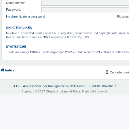
Nome utente:
Password:
Ho dimenticato la password
Ricorda
CHI C’È IN LINEA
In totale ci sono
634
utenti connessi : 0 registrati, 0 nascosti e 634 ospiti (basato sugli utent
Record di utenti connessi:
3027
registrato il 6 ott 2025, 6:03
STATISTICHE
Totale messaggi
19682
• Totale argomenti
2622
• Totale iscritti
1523
• Ultimo iscritto
Hoo
Indice
Cancella cook
A.I.F. - Associazione per l'Insegnamento della Fisica - P. IVA 01906200207
Copyright © 2017 Olimpiadi Italiane di Fisica. Tutti i diritti riservati.