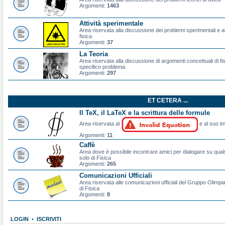
Argomenti:
1463
Attività sperimentale
Area riservata alla discussione dei problemi sperimentali e al
fisica
Argomenti:
37
La Teoria
Area riservata alla discussione di argomenti concettuali di f
specifico problema
Argomenti:
297
ET CETERA ...
Il TeX, il LaTeX e la scrittura delle formule
Area riservata al
e al suo im
Argomenti:
11
Caffè
Area dove è possibile incontrare amici per dialogare su qual
solo di Fisica
Argomenti:
265
Comunicazioni Ufficiali
Area riservata alle comunicazioni ufficiali del Gruppo Olimpiad
di Fisica
Argomenti:
8
LOGIN
•
ISCRIVITI