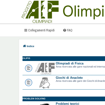
Collegamenti Rapidi
FAQ
Indice
OLIFIS
Olimpiadi di Fisica
Area riservata alle gare nazionali ed internazi
Giochi di Anacleto
Area riservata alle gare dei Giochi di Anacle
PROBLEM SOLVING
Problemi teorici