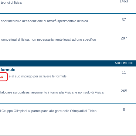
1463
eorici di fisica
37
sperimentali e all'esecuzione di attività sperimentale di fisica
297
 concettuali di fisica, non necessariamente legati ad uno specifico
ARGOMENTI
e formule
11
e al suo impiego per scrivere le formule
265
ialogare su qualsiasi argomento intorno alla Fisica, e non solo di Fisica
8
l Gruppo Olimpiadi ai partecipanti alle gare delle Olimpiadi di Fisica