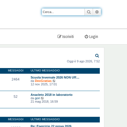
Cerca
Ricerca avanzat
Iscriviti
Login
C
Oggi è 9 ago 2026, 7:52
e
r
MESSAGGI
ULTIMO MESSAGGIO
c
Scuola Invernale 2026 NON Uff…
2464
V
da
DeoGratias
a
e
12 nov 2025, 17:01
d
i
u
Anacleto 2018 in laboratorio
52
l
V
da
gori
t
e
21 mag 2018, 16:59
i
d
m
i
o
u
m
l
e
t
MESSAGGI
ULTIMO MESSAGGIO
s
i
s
m
Re: Esercizio 22 prova 2026