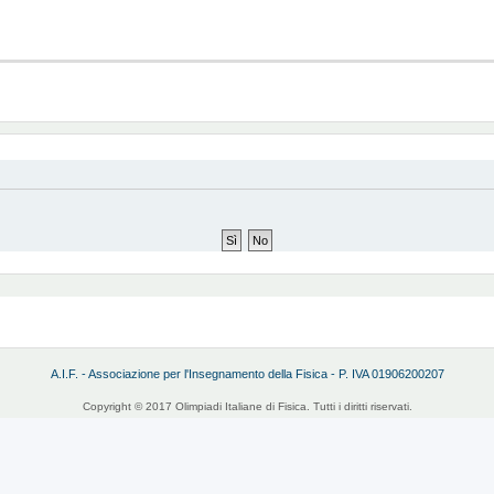
A.I.F. - Associazione per l'Insegnamento della Fisica - P. IVA 01906200207
Copyright © 2017 Olimpiadi Italiane di Fisica. Tutti i diritti riservati.