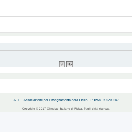
A.I.F. - Associazione per l'Insegnamento della Fisica - P. IVA 01906200207
Copyright © 2017 Olimpiadi Italiane di Fisica. Tutti i diritti riservati.