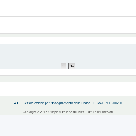
A.I.F. - Associazione per l'Insegnamento della Fisica - P. IVA 01906200207
Copyright © 2017 Olimpiadi Italiane di Fisica. Tutti i diritti riservati.