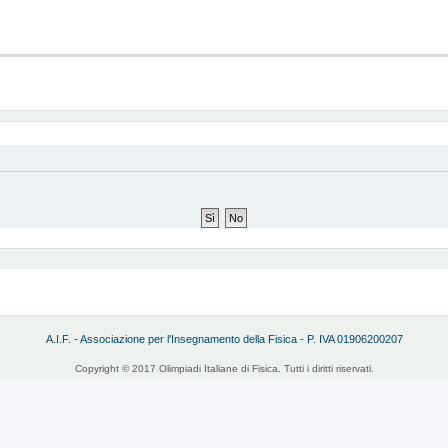
A.I.F. - Associazione per l'Insegnamento della Fisica - P. IVA 01906200207
Copyright © 2017 Olimpiadi Italiane di Fisica. Tutti i diritti riservati.