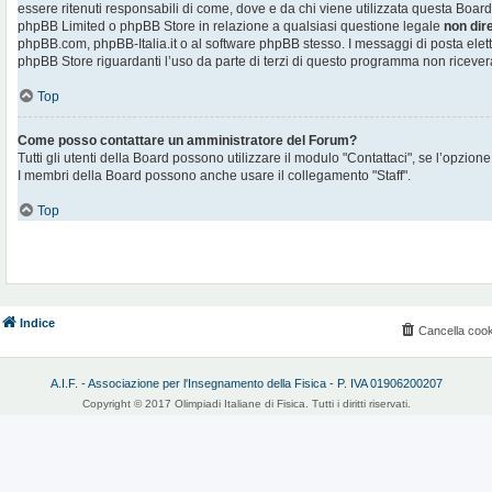
essere ritenuti responsabili di come, dove e da chi viene utilizzata questa Board
phpBB Limited o phpBB Store in relazione a qualsiasi questione legale
non dir
phpBB.com, phpBB-Italia.it o al software phpBB stesso. I messaggi di posta elett
phpBB Store riguardanti l’uso da parte di terzi di questo programma non ricever
Top
Come posso contattare un amministratore del Forum?
Tutti gli utenti della Board possono utilizzare il modulo "Contattaci", se l’opzione
I membri della Board possono anche usare il collegamento "Staff".
Top
Indice
Cancella cook
A.I.F. - Associazione per l'Insegnamento della Fisica - P. IVA 01906200207
Copyright © 2017 Olimpiadi Italiane di Fisica. Tutti i diritti riservati.