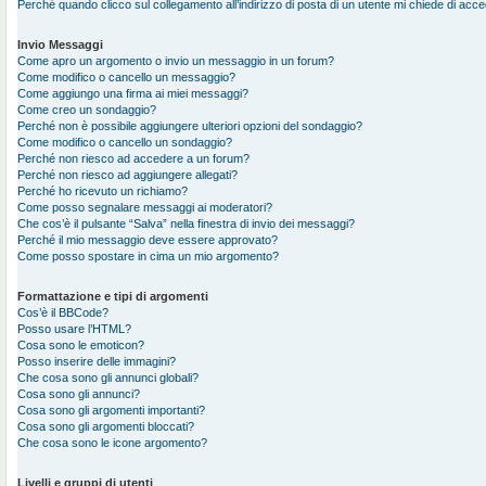
Perché quando clicco sul collegamento all’indirizzo di posta di un utente mi chiede di acc
Invio Messaggi
Come apro un argomento o invio un messaggio in un forum?
Come modifico o cancello un messaggio?
Come aggiungo una firma ai miei messaggi?
Come creo un sondaggio?
Perché non è possibile aggiungere ulteriori opzioni del sondaggio?
Come modifico o cancello un sondaggio?
Perché non riesco ad accedere a un forum?
Perché non riesco ad aggiungere allegati?
Perché ho ricevuto un richiamo?
Come posso segnalare messaggi ai moderatori?
Che cos’è il pulsante “Salva” nella finestra di invio dei messaggi?
Perché il mio messaggio deve essere approvato?
Come posso spostare in cima un mio argomento?
Formattazione e tipi di argomenti
Cos’è il BBCode?
Posso usare l’HTML?
Cosa sono le emoticon?
Posso inserire delle immagini?
Che cosa sono gli annunci globali?
Cosa sono gli annunci?
Cosa sono gli argomenti importanti?
Cosa sono gli argomenti bloccati?
Che cosa sono le icone argomento?
Livelli e gruppi di utenti