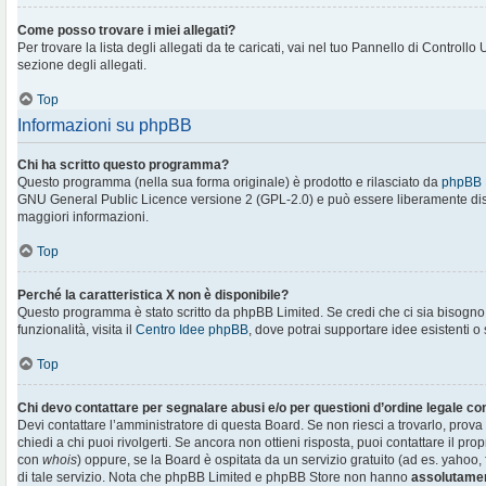
Come posso trovare i miei allegati?
Per trovare la lista degli allegati da te caricati, vai nel tuo Pannello di Controllo
sezione degli allegati.
Top
Informazioni su phpBB
Chi ha scritto questo programma?
Questo programma (nella sua forma originale) è prodotto e rilasciato da
phpBB 
GNU General Public Licence versione 2 (GPL-2.0) e può essere liberamente distr
maggiori informazioni.
Top
Perché la caratteristica X non è disponibile?
Questo programma è stato scritto da phpBB Limited. Se credi che ci sia bisogn
funzionalità, visita il
Centro Idee phpBB
, dove potrai supportare idee esistenti o
Top
Chi devo contattare per segnalare abusi e/o per questioni d’ordine legale c
Devi contattare l’amministratore di questa Board. Se non riesci a trovarlo, prova
chiedi a chi puoi rivolgerti. Se ancora non ottieni risposta, puoi contattare il prop
con
whois
) oppure, se la Board è ospitata da un servizio gratuito (ad es. yahoo, f
di tale servizio. Nota che phpBB Limited e phpBB Store non hanno
assolutamen