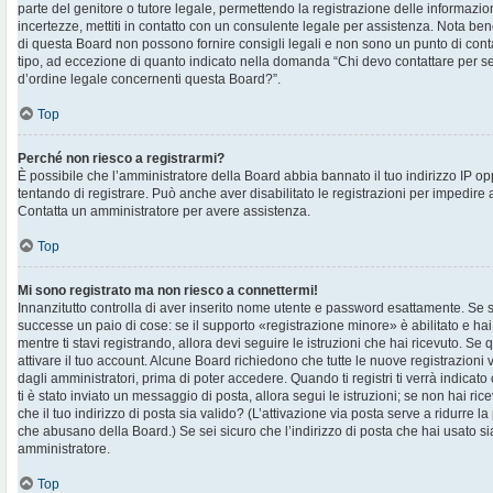
parte del genitore o tutore legale, permettendo la registrazione delle informazion
incertezze, mettiti in contatto con un consulente legale per assistenza. Nota ben
di questa Board non possono fornire consigli legali e non sono un punto di contat
tipo, ad eccezione di quanto indicato nella domanda “Chi devo contattare per s
d’ordine legale concernenti questa Board?”.
Top
Perché non riesco a registrarmi?
È possibile che l’amministratore della Board abbia bannato il tuo indirizzo IP op
tentando di registrare. Può anche aver disabilitato le registrazioni per impedire ai 
Contatta un amministratore per avere assistenza.
Top
Mi sono registrato ma non riesco a connettermi!
Innanzitutto controlla di aver inserito nome utente e password esattamente. Se s
successe un paio di cose: se il supporto «registrazione minore» è abilitato e hai
mentre ti stavi registrando, allora devi seguire le istruzioni che hai ricevuto. Se 
attivare il tuo account. Alcune Board richiedono che tutte le nuove registrazioni 
dagli amministratori, prima di poter accedere. Quando ti registri ti verrà indicato 
ti è stato inviato un messaggio di posta, allora segui le istruzioni; se non hai ri
che il tuo indirizzo di posta sia valido? (L’attivazione via posta serve a ridurre la
che abusano della Board.) Se sei sicuro che l’indirizzo di posta che hai usato sia
amministratore.
Top