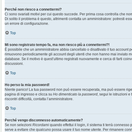
Perché non riesco a connettermi?
Ci sono svariati motivi per cui questo succede. Per prima cosa controlla che no
Di solito il problema è questo, altrimenti contatta un amministratore: potresti e
un errore di configurazione.
Top
Mi sono registrato tempo fa, ma non riesco più a connettermi?!
È possibile che un amministratore abbia cancellato o disattivato il tuo account pe
rimuovono periodicamente gli account degli utenti che non hanno mai inviato me
database. Se il motivo è quest’ultimo registrati nuovamente e cerca di farti co
discussioni.
Top
Ho perso la mia password!
Niente panico! La tua password non può essere recuperata, ma può essere rigen
pagina di ingresso e clicca su
Ho dimenticato la password
, segui le istruzioni e
riscontri difficoltà, contatta l’amministratore.
Top
Perché vengo disconnesso automaticamente?
Se non selezioni
Ricordami
quando effettui il login, il sistema ti terrà connesso
serve a evitare che qualcuno possa usare il tuo nome utente. Per rimanere con