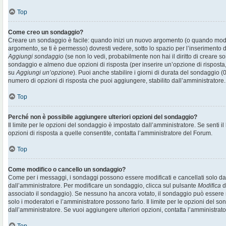
Top
Come creo un sondaggio?
Creare un sondaggio è facile: quando inizi un nuovo argomento (o quando modif
argomento, se ti è permesso) dovresti vedere, sotto lo spazio per l’inserimento d
Aggiungi sondaggio
(se non lo vedi, probabilmente non hai il diritto di creare son
sondaggio e almeno due opzioni di risposta (per inserire un’opzione di risposta, 
su
Aggiungi un’opzione
). Puoi anche stabilire i giorni di durata del sondaggio (0
numero di opzioni di risposta che puoi aggiungere, stabilito dall’amministratore.
Top
Perché non è possibile aggiungere ulteriori opzioni del sondaggio?
Il limite per le opzioni del sondaggio è impostato dall’amministratore. Se senti il
opzioni di risposta a quelle consentite, contatta l’amministratore del Forum.
Top
Come modifico o cancello un sondaggio?
Come per i messaggi, i sondaggi possono essere modificati e cancellati solo dai r
dall’amministratore. Per modificare un sondaggio, clicca sul pulsante
Modifica
d
associato il sondaggio). Se nessuno ha ancora votato, il sondaggio può essere m
solo i moderatori e l’amministratore possono farlo. Il limite per le opzioni del s
dall’amministratore. Se vuoi aggiungere ulteriori opzioni, contatta l’amministrato