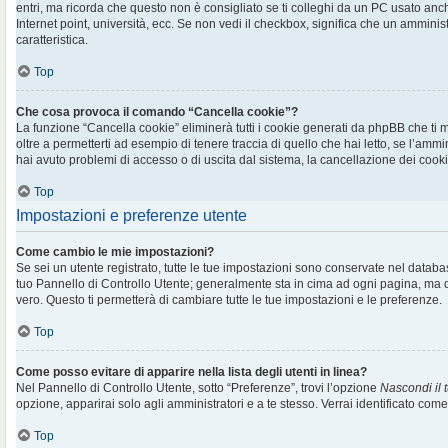
entri, ma ricorda che questo non è consigliato se ti colleghi da un PC usato anche 
Internet point, università, ecc. Se non vedi il checkbox, significa che un amminis
caratteristica.
Top
Che cosa provoca il comando “Cancella cookie”?
La funzione “Cancella cookie” eliminerà tutti i cookie generati da phpBB che t
oltre a permetterti ad esempio di tenere traccia di quello che hai letto, se l’ammi
hai avuto problemi di accesso o di uscita dal sistema, la cancellazione dei cookie
Top
Impostazioni e preferenze utente
Come cambio le mie impostazioni?
Se sei un utente registrato, tutte le tue impostazioni sono conservate nel databa
tuo Pannello di Controllo Utente; generalmente sta in cima ad ogni pagina, m
vero. Questo ti permetterà di cambiare tutte le tue impostazioni e le preferenze.
Top
Come posso evitare di apparire nella lista degli utenti in linea?
Nel Pannello di Controllo Utente, sotto “Preferenze”, trovi l’opzione
Nascondi il t
opzione, apparirai solo agli amministratori e a te stesso. Verrai identificato com
Top