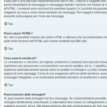
Il BBCode è una speciale implementazione dell’HTML; l’utilizzo è soggetto alla 
anche disabilitarlo di messaggio in messaggio tramite l’opzione nel modulo di i
all’HTML, i comandi sono racchiusi tra parentesi quadre [ e ] anziché tra parentes
maggiore su cosa e come viene mostrato nei messaggi. Per maggiori informazio
presente nella pagina per l’invio dei messaggi.
Top
Posso usare l’HTML?
No. Non è possibile inserire del codice HTML e ottenere che sia interpretato c
parte delle funzioni dell’HTML può essere sostituita dal BBCode.
Top
Cosa sono le emoticon?
Le «emoticon» o «faccine» (in inglese,
emoticons
o
smileys
) sono piccole imma
esprimere una sensazione o un’emozione con pochi caratteri; ad es. :) significa fe
trasforma automaticamente queste serie di caratteri in immagini. La lista complet
pagina di invio messaggi. Cerca di non esagerare nell’uso delle emoticon, pos
messaggio illeggibile, e un moderatore potrebbe decidere di modificarlo o addiri
Top
Posso inserire delle immagini?
Sì, puoi inserire delle immagini nei tuoi messaggi. Se l’amministratore permette g
immagini direttamente sulla Board; in alternativa devi creare un collegamento a
pubblico accesso, ad es. http://www.indirizzo-del-sito.com/immagine.gif. Non puo