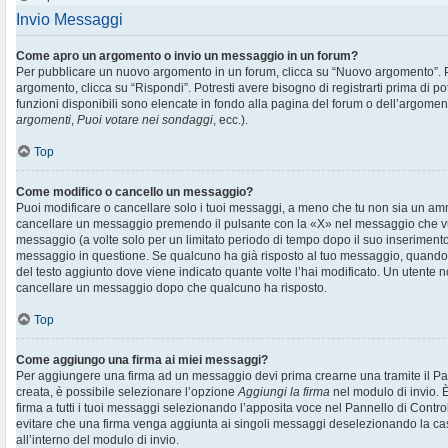
Invio Messaggi
Come apro un argomento o invio un messaggio in un forum?
Per pubblicare un nuovo argomento in un forum, clicca su “Nuovo argomento”. 
argomento, clicca su “Rispondi”. Potresti avere bisogno di registrarti prima di p
funzioni disponibili sono elencate in fondo alla pagina del forum o dell’argoment
argomenti
,
Puoi votare nei sondaggi
, ecc.).
Top
Come modifico o cancello un messaggio?
Puoi modificare o cancellare solo i tuoi messaggi, a meno che tu non sia un am
cancellare un messaggio premendo il pulsante con la «X» nel messaggio che vu
messaggio (a volte solo per un limitato periodo di tempo dopo il suo inserimen
messaggio in questione. Se qualcuno ha già risposto al tuo messaggio, quando ef
del testo aggiunto dove viene indicato quante volte l’hai modificato. Un utente
cancellare un messaggio dopo che qualcuno ha risposto.
Top
Come aggiungo una firma ai miei messaggi?
Per aggiungere una firma ad un messaggio devi prima crearne una tramite il Pan
creata, è possibile selezionare l’opzione
Aggiungi la firma
nel modulo di invio. 
firma a tutti i tuoi messaggi selezionando l’apposita voce nel Pannello di Controll
evitare che una firma venga aggiunta ai singoli messaggi deselezionando la cas
all’interno del modulo di invio.