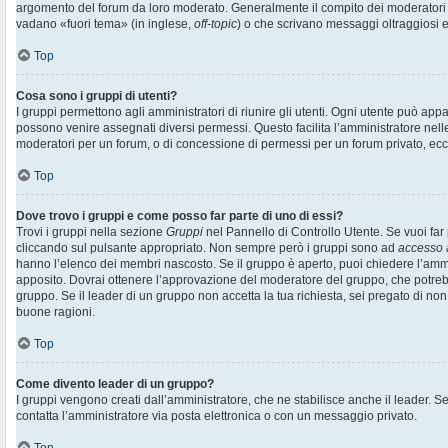
argomento del forum da loro moderato. Generalmente il compito dei moderatori è 
vadano «fuori tema» (in inglese,
off-topic
) o che scrivano messaggi oltraggiosi e
Top
Cosa sono i gruppi di utenti?
I gruppi permettono agli amministratori di riunire gli utenti. Ogni utente può ap
possono venire assegnati diversi permessi. Questo facilita l’amministratore nell
moderatori per un forum, o di concessione di permessi per un forum privato, ecc
Top
Dove trovo i gruppi e come posso far parte di uno di essi?
Trovi i gruppi nella sezione
Gruppi
nel Pannello di Controllo Utente. Se vuoi far 
cliccando sul pulsante appropriato. Non sempre però i gruppi sono ad
accesso 
hanno l’elenco dei membri nascosto. Se il gruppo è aperto, puoi chiedere l’amm
apposito. Dovrai ottenere l’approvazione del moderatore del gruppo, che potrebb
gruppo. Se il leader di un gruppo non accetta la tua richiesta, sei pregato di non
buone ragioni.
Top
Come divento leader di un gruppo?
I gruppi vengono creati dall’amministratore, che ne stabilisce anche il leader. 
contatta l’amministratore via posta elettronica o con un messaggio privato.