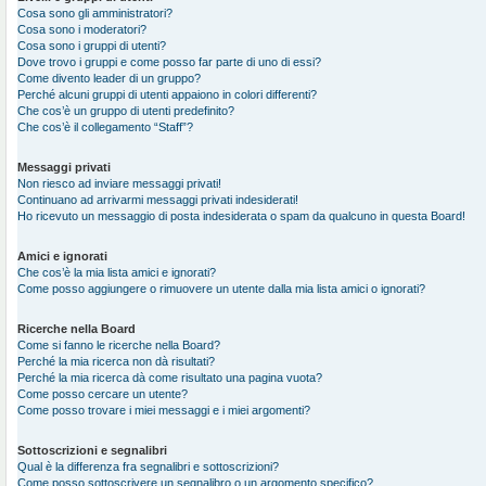
Cosa sono gli amministratori?
Cosa sono i moderatori?
Cosa sono i gruppi di utenti?
Dove trovo i gruppi e come posso far parte di uno di essi?
Come divento leader di un gruppo?
Perché alcuni gruppi di utenti appaiono in colori differenti?
Che cos’è un gruppo di utenti predefinito?
Che cos’è il collegamento “Staff”?
Messaggi privati
Non riesco ad inviare messaggi privati!
Continuano ad arrivarmi messaggi privati indesiderati!
Ho ricevuto un messaggio di posta indesiderata o spam da qualcuno in questa Board!
Amici e ignorati
Che cos’è la mia lista amici e ignorati?
Come posso aggiungere o rimuovere un utente dalla mia lista amici o ignorati?
Ricerche nella Board
Come si fanno le ricerche nella Board?
Perché la mia ricerca non dà risultati?
Perché la mia ricerca dà come risultato una pagina vuota?
Come posso cercare un utente?
Come posso trovare i miei messaggi e i miei argomenti?
Sottoscrizioni e segnalibri
Qual è la differenza fra segnalibri e sottoscrizioni?
Come posso sottoscrivere un segnalibro o un argomento specifico?