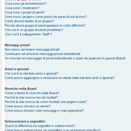
Cosa sono gli amministratori?
Cosa sono i moderatori?
Cosa sono i gruppi di utenti?
Dove trovo i gruppi e come posso far parte di uno di essi?
Come divento leader di un gruppo?
Perché alcuni gruppi di utenti appaiono in colori differenti?
Che cos’è un gruppo di utenti predefinito?
Che cos’è il collegamento “Staff”?
Messaggi privati
Non riesco ad inviare messaggi privati!
Continuano ad arrivarmi messaggi privati indesiderati!
Ho ricevuto un messaggio di posta indesiderata o spam da qualcuno in questa Board!
Amici e ignorati
Che cos’è la mia lista amici e ignorati?
Come posso aggiungere o rimuovere un utente dalla mia lista amici o ignorati?
Ricerche nella Board
Come si fanno le ricerche nella Board?
Perché la mia ricerca non dà risultati?
Perché la mia ricerca dà come risultato una pagina vuota?
Come posso cercare un utente?
Come posso trovare i miei messaggi e i miei argomenti?
Sottoscrizioni e segnalibri
Qual è la differenza fra segnalibri e sottoscrizioni?
Come posso sottoscrivere un segnalibro o un argomento specifico?