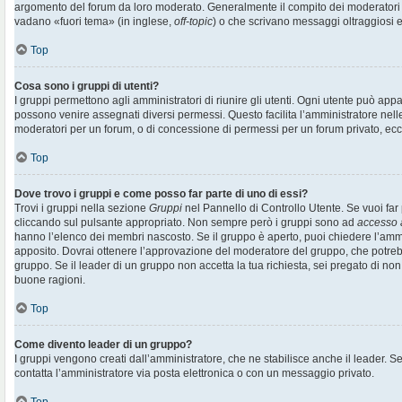
argomento del forum da loro moderato. Generalmente il compito dei moderatori è 
vadano «fuori tema» (in inglese,
off-topic
) o che scrivano messaggi oltraggiosi e
Top
Cosa sono i gruppi di utenti?
I gruppi permettono agli amministratori di riunire gli utenti. Ogni utente può ap
possono venire assegnati diversi permessi. Questo facilita l’amministratore nell
moderatori per un forum, o di concessione di permessi per un forum privato, ecc
Top
Dove trovo i gruppi e come posso far parte di uno di essi?
Trovi i gruppi nella sezione
Gruppi
nel Pannello di Controllo Utente. Se vuoi far 
cliccando sul pulsante appropriato. Non sempre però i gruppi sono ad
accesso 
hanno l’elenco dei membri nascosto. Se il gruppo è aperto, puoi chiedere l’amm
apposito. Dovrai ottenere l’approvazione del moderatore del gruppo, che potrebb
gruppo. Se il leader di un gruppo non accetta la tua richiesta, sei pregato di non
buone ragioni.
Top
Come divento leader di un gruppo?
I gruppi vengono creati dall’amministratore, che ne stabilisce anche il leader. 
contatta l’amministratore via posta elettronica o con un messaggio privato.