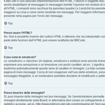
Il BBCode è una speciale implementazione dell’HTML; l’utilizzo è soggetto alla 
anche disabilitarlo di messaggio in messaggio tramite l’opzione nel modulo di i
all’HTML, i comandi sono racchiusi tra parentesi quadre [ e ] anziché tra parentes
maggiore su cosa e come viene mostrato nei messaggi. Per maggiori informazio
presente nella pagina per l’invio dei messaggi.
Top
Posso usare l’HTML?
No. Non è possibile inserire del codice HTML e ottenere che sia interpretato c
parte delle funzioni dell’HTML può essere sostituita dal BBCode.
Top
Cosa sono le emoticon?
Le «emoticon» o «faccine» (in inglese,
emoticons
o
smileys
) sono piccole imma
esprimere una sensazione o un’emozione con pochi caratteri; ad es. :) significa fe
trasforma automaticamente queste serie di caratteri in immagini. La lista complet
pagina di invio messaggi. Cerca di non esagerare nell’uso delle emoticon, pos
messaggio illeggibile, e un moderatore potrebbe decidere di modificarlo o addiri
Top
Posso inserire delle immagini?
Sì, puoi inserire delle immagini nei tuoi messaggi. Se l’amministratore permette g
immagini direttamente sulla Board; in alternativa devi creare un collegamento a
pubblico accesso, ad es. http://www.indirizzo-del-sito.com/immagine.gif. Non puo