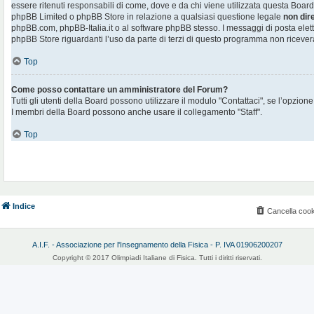
essere ritenuti responsabili di come, dove e da chi viene utilizzata questa Board
phpBB Limited o phpBB Store in relazione a qualsiasi questione legale
non dir
phpBB.com, phpBB-Italia.it o al software phpBB stesso. I messaggi di posta elett
phpBB Store riguardanti l’uso da parte di terzi di questo programma non ricever
Top
Come posso contattare un amministratore del Forum?
Tutti gli utenti della Board possono utilizzare il modulo "Contattaci", se l’opzione
I membri della Board possono anche usare il collegamento "Staff".
Top
Indice
Cancella cook
A.I.F. - Associazione per l'Insegnamento della Fisica - P. IVA 01906200207
Copyright © 2017 Olimpiadi Italiane di Fisica. Tutti i diritti riservati.