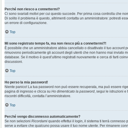
Perché non riesco a connettermi?
Ci sono svariati motivi per cui questo succede. Per prima cosa controlla che no
Di solito il problema è questo, altrimenti contatta un amministratore: potresti e
un errore di configurazione.
Top
Mi sono registrato tempo fa, ma non riesco più a connettermi?!
È possibile che un amministratore abbia cancellato o disattivato il tuo account pe
rimuovono periodicamente gli account degli utenti che non hanno mai inviato me
database. Se il motivo è quest’ultimo registrati nuovamente e cerca di farti co
discussioni.
Top
Ho perso la mia password!
Niente panico! La tua password non può essere recuperata, ma può essere rigen
pagina di ingresso e clicca su
Ho dimenticato la password
, segui le istruzioni e
riscontri difficoltà, contatta l’amministratore.
Top
Perché vengo disconnesso automaticamente?
Se non selezioni
Ricordami
quando effettui il login, il sistema ti terrà connesso
serve a evitare che qualcuno possa usare il tuo nome utente. Per rimanere con