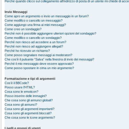
Perché quando clicco sul collegamento all’indirizzo di posta di un utente mi chiede di acc
Invio Messaggi
Come apro un argomento o invio un messaggio in un forum?
Come modifico o cancello un messaggio?
Come aggiungo una firma ai miei messaggi?
Come creo un sondaggio?
Perché non è possibile aggiungere ulteriori opzioni del sondaggio?
Come modifico o cancello un sondaggio?
Perché non riesco ad accedere a un forum?
Perché non riesco ad aggiungere allegati?
Perché ho ricevuto un richiamo?
Come posso segnalare messaggi ai moderatori?
Che cos’è il pulsante “Salva” nella finestra di invio dei messaggi?
Perché il mio messaggio deve essere approvato?
Come posso spostare in cima un mio argomento?
Formattazione e tipi di argomenti
Cos’è il BBCode?
Posso usare l’HTML?
Cosa sono le emoticon?
Posso inserire delle immagini?
Che cosa sono gli annunci globali?
Cosa sono gli annunci?
Cosa sono gli argomenti importanti?
Cosa sono gli argomenti bloccati?
Che cosa sono le icone argomento?
Livelli e gruppi di utenti