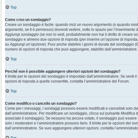
Top
Come creo un sondaggio?
Creare un sondaggio è facile: quando inizi un nuovo argomento (o quando modif
argomento, se ti è permesso) dovresti vedere, sotto lo spazio per l’inserimento d
Aggiungi sondaggio
(se non lo vedi, probabilmente non hai il diritto di creare son
sondaggio e almeno due opzioni di risposta (per inserire un’opzione di risposta, 
su
Aggiungi un’opzione
). Puoi anche stabilire i giorni di durata del sondaggio (0
numero di opzioni di risposta che puoi aggiungere, stabilito dall’amministratore.
Top
Perché non è possibile aggiungere ulteriori opzioni del sondaggio?
Il limite per le opzioni del sondaggio è impostato dall’amministratore. Se senti il
opzioni di risposta a quelle consentite, contatta l’amministratore del Forum.
Top
Come modifico o cancello un sondaggio?
Come per i messaggi, i sondaggi possono essere modificati e cancellati solo dai r
dall’amministratore. Per modificare un sondaggio, clicca sul pulsante
Modifica
d
associato il sondaggio). Se nessuno ha ancora votato, il sondaggio può essere m
solo i moderatori e l’amministratore possono farlo. Il limite per le opzioni del s
dall’amministratore. Se vuoi aggiungere ulteriori opzioni, contatta l’amministrato