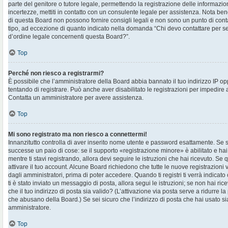
parte del genitore o tutore legale, permettendo la registrazione delle informazion
incertezze, mettiti in contatto con un consulente legale per assistenza. Nota ben
di questa Board non possono fornire consigli legali e non sono un punto di contat
tipo, ad eccezione di quanto indicato nella domanda “Chi devo contattare per s
d’ordine legale concernenti questa Board?”.
Top
Perché non riesco a registrarmi?
È possibile che l’amministratore della Board abbia bannato il tuo indirizzo IP op
tentando di registrare. Può anche aver disabilitato le registrazioni per impedire ai 
Contatta un amministratore per avere assistenza.
Top
Mi sono registrato ma non riesco a connettermi!
Innanzitutto controlla di aver inserito nome utente e password esattamente. Se s
successe un paio di cose: se il supporto «registrazione minore» è abilitato e hai
mentre ti stavi registrando, allora devi seguire le istruzioni che hai ricevuto. Se 
attivare il tuo account. Alcune Board richiedono che tutte le nuove registrazioni 
dagli amministratori, prima di poter accedere. Quando ti registri ti verrà indicato 
ti è stato inviato un messaggio di posta, allora segui le istruzioni; se non hai ri
che il tuo indirizzo di posta sia valido? (L’attivazione via posta serve a ridurre la
che abusano della Board.) Se sei sicuro che l’indirizzo di posta che hai usato sia
amministratore.
Top