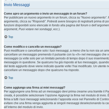
Invio Messaggi
Come apro un argomento o invio un messaggio in un forum?
Per pubblicare un nuovo argomento in un forum, clicca su “Nuovo argomento”. 
argomento, clicca su “Rispondi”. Potresti avere bisogno di registrarti prima di p
funzioni disponibili sono elencate in fondo alla pagina del forum o dell’argoment
argomenti
,
Puoi votare nei sondaggi
, ecc.).
Top
Come modifico o cancello un messaggio?
Puoi modificare o cancellare solo i tuoi messaggi, a meno che tu non sia un am
cancellare un messaggio premendo il pulsante con la «X» nel messaggio che vu
messaggio (a volte solo per un limitato periodo di tempo dopo il suo inserimen
messaggio in questione. Se qualcuno ha già risposto al tuo messaggio, quando ef
del testo aggiunto dove viene indicato quante volte l’hai modificato. Un utente
cancellare un messaggio dopo che qualcuno ha risposto.
Top
Come aggiungo una firma ai miei messaggi?
Per aggiungere una firma ad un messaggio devi prima crearne una tramite il Pan
creata, è possibile selezionare l’opzione
Aggiungi la firma
nel modulo di invio. 
firma a tutti i tuoi messaggi selezionando l’apposita voce nel Pannello di Controll
evitare che una firma venga aggiunta ai singoli messaggi deselezionando la cas
all’interno del modulo di invio.