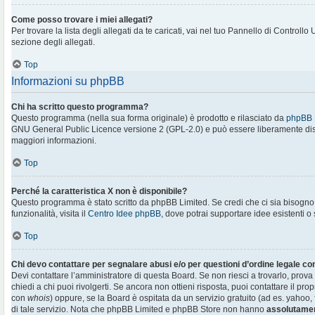
Come posso trovare i miei allegati?
Per trovare la lista degli allegati da te caricati, vai nel tuo Pannello di Controllo
sezione degli allegati.
Top
Informazioni su phpBB
Chi ha scritto questo programma?
Questo programma (nella sua forma originale) è prodotto e rilasciato da
phpBB 
GNU General Public Licence versione 2 (GPL-2.0) e può essere liberamente distr
maggiori informazioni.
Top
Perché la caratteristica X non è disponibile?
Questo programma è stato scritto da phpBB Limited. Se credi che ci sia bisogn
funzionalità, visita il
Centro Idee phpBB
, dove potrai supportare idee esistenti o
Top
Chi devo contattare per segnalare abusi e/o per questioni d’ordine legale c
Devi contattare l’amministratore di questa Board. Se non riesci a trovarlo, prova
chiedi a chi puoi rivolgerti. Se ancora non ottieni risposta, puoi contattare il prop
con
whois
) oppure, se la Board è ospitata da un servizio gratuito (ad es. yahoo, f
di tale servizio. Nota che phpBB Limited e phpBB Store non hanno
assolutamen