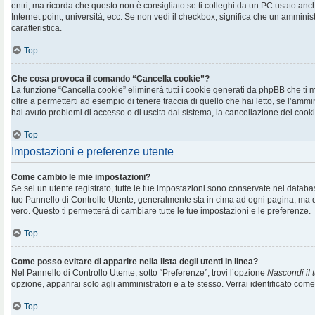
entri, ma ricorda che questo non è consigliato se ti colleghi da un PC usato anche 
Internet point, università, ecc. Se non vedi il checkbox, significa che un amminis
caratteristica.
Top
Che cosa provoca il comando “Cancella cookie”?
La funzione “Cancella cookie” eliminerà tutti i cookie generati da phpBB che t
oltre a permetterti ad esempio di tenere traccia di quello che hai letto, se l’ammi
hai avuto problemi di accesso o di uscita dal sistema, la cancellazione dei cookie
Top
Impostazioni e preferenze utente
Come cambio le mie impostazioni?
Se sei un utente registrato, tutte le tue impostazioni sono conservate nel databa
tuo Pannello di Controllo Utente; generalmente sta in cima ad ogni pagina, m
vero. Questo ti permetterà di cambiare tutte le tue impostazioni e le preferenze.
Top
Come posso evitare di apparire nella lista degli utenti in linea?
Nel Pannello di Controllo Utente, sotto “Preferenze”, trovi l’opzione
Nascondi il t
opzione, apparirai solo agli amministratori e a te stesso. Verrai identificato com
Top