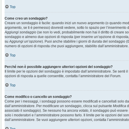
Top
Come creo un sondaggio?
Creare un sondaggio è facile: quando inizi un nuovo argomento (o quando modif
argomento, se ti è permesso) dovresti vedere, sotto lo spazio per l’inserimento d
Aggiungi sondaggio
(se non lo vedi, probabilmente non hai il diritto di creare son
sondaggio e almeno due opzioni di risposta (per inserire un’opzione di risposta, 
su
Aggiungi un’opzione
). Puoi anche stabilire i giorni di durata del sondaggio (0
numero di opzioni di risposta che puoi aggiungere, stabilito dall’amministratore.
Top
Perché non è possibile aggiungere ulteriori opzioni del sondaggio?
Il limite per le opzioni del sondaggio è impostato dall’amministratore. Se senti il
opzioni di risposta a quelle consentite, contatta l’amministratore del Forum.
Top
Come modifico o cancello un sondaggio?
Come per i messaggi, i sondaggi possono essere modificati e cancellati solo dai r
dall’amministratore. Per modificare un sondaggio, clicca sul pulsante
Modifica
d
associato il sondaggio). Se nessuno ha ancora votato, il sondaggio può essere m
solo i moderatori e l’amministratore possono farlo. Il limite per le opzioni del s
dall’amministratore. Se vuoi aggiungere ulteriori opzioni, contatta l’amministrato