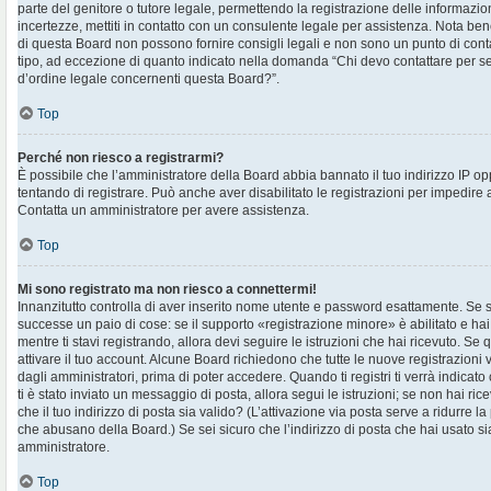
parte del genitore o tutore legale, permettendo la registrazione delle informazion
incertezze, mettiti in contatto con un consulente legale per assistenza. Nota ben
di questa Board non possono fornire consigli legali e non sono un punto di contat
tipo, ad eccezione di quanto indicato nella domanda “Chi devo contattare per s
d’ordine legale concernenti questa Board?”.
Top
Perché non riesco a registrarmi?
È possibile che l’amministratore della Board abbia bannato il tuo indirizzo IP op
tentando di registrare. Può anche aver disabilitato le registrazioni per impedire ai 
Contatta un amministratore per avere assistenza.
Top
Mi sono registrato ma non riesco a connettermi!
Innanzitutto controlla di aver inserito nome utente e password esattamente. Se s
successe un paio di cose: se il supporto «registrazione minore» è abilitato e hai
mentre ti stavi registrando, allora devi seguire le istruzioni che hai ricevuto. Se 
attivare il tuo account. Alcune Board richiedono che tutte le nuove registrazioni 
dagli amministratori, prima di poter accedere. Quando ti registri ti verrà indicato 
ti è stato inviato un messaggio di posta, allora segui le istruzioni; se non hai ri
che il tuo indirizzo di posta sia valido? (L’attivazione via posta serve a ridurre la
che abusano della Board.) Se sei sicuro che l’indirizzo di posta che hai usato sia
amministratore.
Top