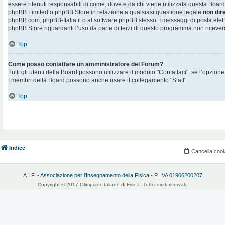
essere ritenuti responsabili di come, dove e da chi viene utilizzata questa Board
phpBB Limited o phpBB Store in relazione a qualsiasi questione legale
non dir
phpBB.com, phpBB-Italia.it o al software phpBB stesso. I messaggi di posta elett
phpBB Store riguardanti l’uso da parte di terzi di questo programma non ricever
Top
Come posso contattare un amministratore del Forum?
Tutti gli utenti della Board possono utilizzare il modulo "Contattaci", se l’opzione
I membri della Board possono anche usare il collegamento "Staff".
Top
Indice
Cancella cook
A.I.F. - Associazione per l'Insegnamento della Fisica - P. IVA 01906200207
Copyright © 2017 Olimpiadi Italiane di Fisica. Tutti i diritti riservati.