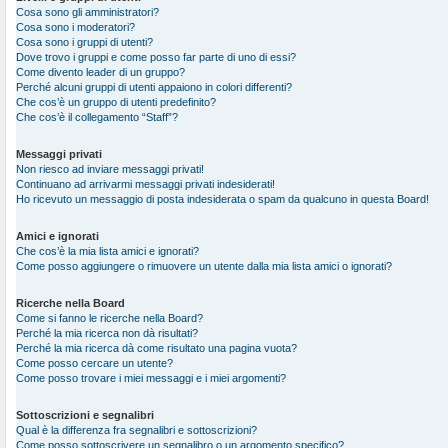
Cosa sono gli amministratori?
Cosa sono i moderatori?
Cosa sono i gruppi di utenti?
Dove trovo i gruppi e come posso far parte di uno di essi?
Come divento leader di un gruppo?
Perché alcuni gruppi di utenti appaiono in colori differenti?
Che cos’è un gruppo di utenti predefinito?
Che cos’è il collegamento “Staff”?
Messaggi privati
Non riesco ad inviare messaggi privati!
Continuano ad arrivarmi messaggi privati indesiderati!
Ho ricevuto un messaggio di posta indesiderata o spam da qualcuno in questa Board!
Amici e ignorati
Che cos’è la mia lista amici e ignorati?
Come posso aggiungere o rimuovere un utente dalla mia lista amici o ignorati?
Ricerche nella Board
Come si fanno le ricerche nella Board?
Perché la mia ricerca non dà risultati?
Perché la mia ricerca dà come risultato una pagina vuota?
Come posso cercare un utente?
Come posso trovare i miei messaggi e i miei argomenti?
Sottoscrizioni e segnalibri
Qual è la differenza fra segnalibri e sottoscrizioni?
Come posso sottoscrivere un segnalibro o un argomento specifico?