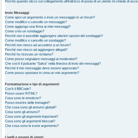
Perché quando clicco sul collegamento all’indirizzo di posta di un utente mi chiede di acc
Invio Messaggi
Come apro un argomento o invio un messaggio in un forum?
Come modifico o cancello un messaggio?
Come aggiungo una firma ai miei messaggi?
Come creo un sondaggio?
Perché non è possibile aggiungere ulteriori opzioni del sondaggio?
Come modifico o cancello un sondaggio?
Perché non riesco ad accedere a un forum?
Perché non riesco ad aggiungere allegati?
Perché ho ricevuto un richiamo?
Come posso segnalare messaggi ai moderatori?
Che cos’è il pulsante “Salva” nella finestra di invio dei messaggi?
Perché il mio messaggio deve essere approvato?
Come posso spostare in cima un mio argomento?
Formattazione e tipi di argomenti
Cos’è il BBCode?
Posso usare l’HTML?
Cosa sono le emoticon?
Posso inserire delle immagini?
Che cosa sono gli annunci globali?
Cosa sono gli annunci?
Cosa sono gli argomenti importanti?
Cosa sono gli argomenti bloccati?
Che cosa sono le icone argomento?
Livelli e gruppi di utenti