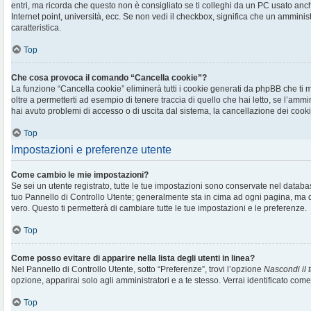
entri, ma ricorda che questo non è consigliato se ti colleghi da un PC usato anche 
Internet point, università, ecc. Se non vedi il checkbox, significa che un amminis
caratteristica.
Top
Che cosa provoca il comando “Cancella cookie”?
La funzione “Cancella cookie” eliminerà tutti i cookie generati da phpBB che t
oltre a permetterti ad esempio di tenere traccia di quello che hai letto, se l’ammi
hai avuto problemi di accesso o di uscita dal sistema, la cancellazione dei cookie
Top
Impostazioni e preferenze utente
Come cambio le mie impostazioni?
Se sei un utente registrato, tutte le tue impostazioni sono conservate nel databa
tuo Pannello di Controllo Utente; generalmente sta in cima ad ogni pagina, m
vero. Questo ti permetterà di cambiare tutte le tue impostazioni e le preferenze.
Top
Come posso evitare di apparire nella lista degli utenti in linea?
Nel Pannello di Controllo Utente, sotto “Preferenze”, trovi l’opzione
Nascondi il t
opzione, apparirai solo agli amministratori e a te stesso. Verrai identificato com
Top