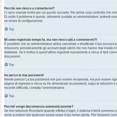
Perché non riesco a connettermi?
Ci sono svariati motivi per cui questo succede. Per prima cosa controlla che no
Di solito il problema è questo, altrimenti contatta un amministratore: potresti e
un errore di configurazione.
Top
Mi sono registrato tempo fa, ma non riesco più a connettermi?!
È possibile che un amministratore abbia cancellato o disattivato il tuo account pe
rimuovono periodicamente gli account degli utenti che non hanno mai inviato me
database. Se il motivo è quest’ultimo registrati nuovamente e cerca di farti co
discussioni.
Top
Ho perso la mia password!
Niente panico! La tua password non può essere recuperata, ma può essere rigen
pagina di ingresso e clicca su
Ho dimenticato la password
, segui le istruzioni e
riscontri difficoltà, contatta l’amministratore.
Top
Perché vengo disconnesso automaticamente?
Se non selezioni
Ricordami
quando effettui il login, il sistema ti terrà connesso
serve a evitare che qualcuno possa usare il tuo nome utente. Per rimanere con