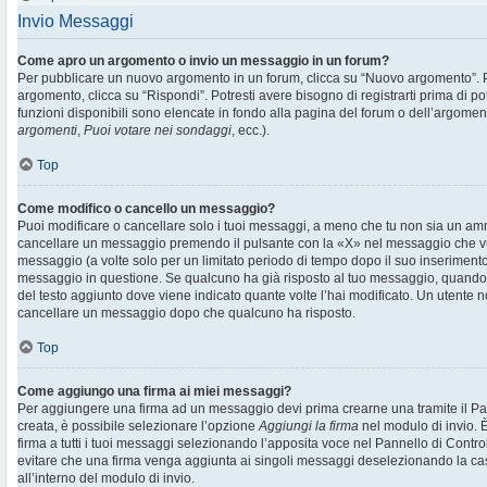
Invio Messaggi
Come apro un argomento o invio un messaggio in un forum?
Per pubblicare un nuovo argomento in un forum, clicca su “Nuovo argomento”. 
argomento, clicca su “Rispondi”. Potresti avere bisogno di registrarti prima di p
funzioni disponibili sono elencate in fondo alla pagina del forum o dell’argoment
argomenti
,
Puoi votare nei sondaggi
, ecc.).
Top
Come modifico o cancello un messaggio?
Puoi modificare o cancellare solo i tuoi messaggi, a meno che tu non sia un am
cancellare un messaggio premendo il pulsante con la «X» nel messaggio che vu
messaggio (a volte solo per un limitato periodo di tempo dopo il suo inserimen
messaggio in questione. Se qualcuno ha già risposto al tuo messaggio, quando ef
del testo aggiunto dove viene indicato quante volte l’hai modificato. Un utente
cancellare un messaggio dopo che qualcuno ha risposto.
Top
Come aggiungo una firma ai miei messaggi?
Per aggiungere una firma ad un messaggio devi prima crearne una tramite il Pan
creata, è possibile selezionare l’opzione
Aggiungi la firma
nel modulo di invio. 
firma a tutti i tuoi messaggi selezionando l’apposita voce nel Pannello di Controll
evitare che una firma venga aggiunta ai singoli messaggi deselezionando la cas
all’interno del modulo di invio.