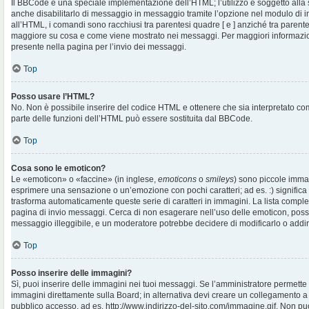
Il BBCode è una speciale implementazione dell’HTML; l’utilizzo è soggetto alla 
anche disabilitarlo di messaggio in messaggio tramite l’opzione nel modulo di i
all’HTML, i comandi sono racchiusi tra parentesi quadre [ e ] anziché tra parentes
maggiore su cosa e come viene mostrato nei messaggi. Per maggiori informazio
presente nella pagina per l’invio dei messaggi.
Top
Posso usare l’HTML?
No. Non è possibile inserire del codice HTML e ottenere che sia interpretato c
parte delle funzioni dell’HTML può essere sostituita dal BBCode.
Top
Cosa sono le emoticon?
Le «emoticon» o «faccine» (in inglese,
emoticons
o
smileys
) sono piccole imma
esprimere una sensazione o un’emozione con pochi caratteri; ad es. :) significa fe
trasforma automaticamente queste serie di caratteri in immagini. La lista complet
pagina di invio messaggi. Cerca di non esagerare nell’uso delle emoticon, pos
messaggio illeggibile, e un moderatore potrebbe decidere di modificarlo o addiri
Top
Posso inserire delle immagini?
Sì, puoi inserire delle immagini nei tuoi messaggi. Se l’amministratore permette g
immagini direttamente sulla Board; in alternativa devi creare un collegamento a
pubblico accesso, ad es. http://www.indirizzo-del-sito.com/immagine.gif. Non puo