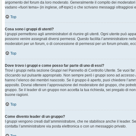
argomento del forum da loro moderato. Generalmente il compito dei moderatori è 
vadano «fuori tema» (in inglese,
off-topic
) o che scrivano messaggi oltraggiosi e
Top
Cosa sono i gruppi di utenti?
I gruppi permettono agli amministratori di riunire gli utenti. Ogni utente può ap
possono venire assegnati diversi permessi. Questo facilita l’amministratore nell
moderatori per un forum, o di concessione di permessi per un forum privato, ecc
Top
Dove trovo i gruppi e come posso far parte di uno di essi?
Trovi i gruppi nella sezione
Gruppi
nel Pannello di Controllo Utente. Se vuoi far 
cliccando sul pulsante appropriato. Non sempre però i gruppi sono ad
accesso 
hanno l’elenco dei membri nascosto. Se il gruppo è aperto, puoi chiedere l’amm
apposito. Dovrai ottenere l’approvazione del moderatore del gruppo, che potrebb
gruppo. Se il leader di un gruppo non accetta la tua richiesta, sei pregato di non
buone ragioni.
Top
Come divento leader di un gruppo?
I gruppi vengono creati dall’amministratore, che ne stabilisce anche il leader. 
contatta l’amministratore via posta elettronica o con un messaggio privato.