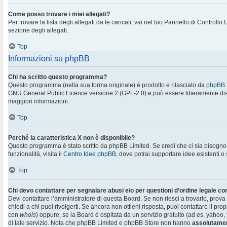
Come posso trovare i miei allegati?
Per trovare la lista degli allegati da te caricati, vai nel tuo Pannello di Controllo
sezione degli allegati.
Top
Informazioni su phpBB
Chi ha scritto questo programma?
Questo programma (nella sua forma originale) è prodotto e rilasciato da
phpBB 
GNU General Public Licence versione 2 (GPL-2.0) e può essere liberamente distr
maggiori informazioni.
Top
Perché la caratteristica X non è disponibile?
Questo programma è stato scritto da phpBB Limited. Se credi che ci sia bisogn
funzionalità, visita il
Centro Idee phpBB
, dove potrai supportare idee esistenti o
Top
Chi devo contattare per segnalare abusi e/o per questioni d’ordine legale c
Devi contattare l’amministratore di questa Board. Se non riesci a trovarlo, prova
chiedi a chi puoi rivolgerti. Se ancora non ottieni risposta, puoi contattare il prop
con
whois
) oppure, se la Board è ospitata da un servizio gratuito (ad es. yahoo, f
di tale servizio. Nota che phpBB Limited e phpBB Store non hanno
assolutamen