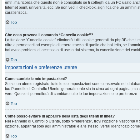
entri, ma ricorda che questo non è consigliato se ti colleghi da un PC usato anche 
Internet point, università, ecc. Se non vedi il checkbox, significa che un amminis
caratteristica.
Top
Che cosa provoca il comando “Cancella cookie”?
La funzione “Cancella cookie” eliminerà tutti i cookie generati da phpBB che t
oltre a permetterti ad esempio di tenere traccia di quello che hai letto, se l’ammi
hai avuto problemi di accesso o di uscita dal sistema, la cancellazione dei cookie
Top
Impostazioni e preferenze utente
Come cambio le mie impostazioni?
Se sei un utente registrato, tutte le tue impostazioni sono conservate nel databa
tuo Pannello di Controllo Utente; generalmente sta in cima ad ogni pagina, m
vero. Questo ti permetterà di cambiare tutte le tue impostazioni e le preferenze.
Top
Come posso evitare di apparire nella lista degli utenti in linea?
Nel Pannello di Controllo Utente, sotto “Preferenze”, trovi l’opzione
Nascondi il t
opzione, apparirai solo agli amministratori e a te stesso. Verrai identificato com
Top