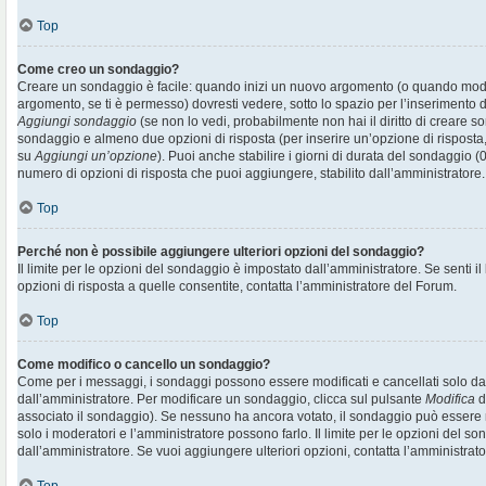
Top
Come creo un sondaggio?
Creare un sondaggio è facile: quando inizi un nuovo argomento (o quando modif
argomento, se ti è permesso) dovresti vedere, sotto lo spazio per l’inserimento d
Aggiungi sondaggio
(se non lo vedi, probabilmente non hai il diritto di creare son
sondaggio e almeno due opzioni di risposta (per inserire un’opzione di risposta, 
su
Aggiungi un’opzione
). Puoi anche stabilire i giorni di durata del sondaggio (0
numero di opzioni di risposta che puoi aggiungere, stabilito dall’amministratore.
Top
Perché non è possibile aggiungere ulteriori opzioni del sondaggio?
Il limite per le opzioni del sondaggio è impostato dall’amministratore. Se senti il
opzioni di risposta a quelle consentite, contatta l’amministratore del Forum.
Top
Come modifico o cancello un sondaggio?
Come per i messaggi, i sondaggi possono essere modificati e cancellati solo dai r
dall’amministratore. Per modificare un sondaggio, clicca sul pulsante
Modifica
d
associato il sondaggio). Se nessuno ha ancora votato, il sondaggio può essere m
solo i moderatori e l’amministratore possono farlo. Il limite per le opzioni del s
dall’amministratore. Se vuoi aggiungere ulteriori opzioni, contatta l’amministrato