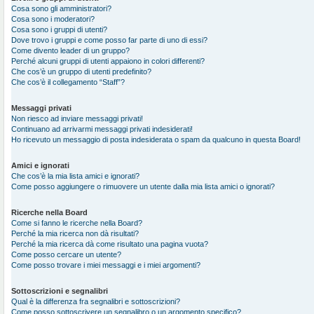
Cosa sono gli amministratori?
Cosa sono i moderatori?
Cosa sono i gruppi di utenti?
Dove trovo i gruppi e come posso far parte di uno di essi?
Come divento leader di un gruppo?
Perché alcuni gruppi di utenti appaiono in colori differenti?
Che cos’è un gruppo di utenti predefinito?
Che cos’è il collegamento “Staff”?
Messaggi privati
Non riesco ad inviare messaggi privati!
Continuano ad arrivarmi messaggi privati indesiderati!
Ho ricevuto un messaggio di posta indesiderata o spam da qualcuno in questa Board!
Amici e ignorati
Che cos’è la mia lista amici e ignorati?
Come posso aggiungere o rimuovere un utente dalla mia lista amici o ignorati?
Ricerche nella Board
Come si fanno le ricerche nella Board?
Perché la mia ricerca non dà risultati?
Perché la mia ricerca dà come risultato una pagina vuota?
Come posso cercare un utente?
Come posso trovare i miei messaggi e i miei argomenti?
Sottoscrizioni e segnalibri
Qual è la differenza fra segnalibri e sottoscrizioni?
Come posso sottoscrivere un segnalibro o un argomento specifico?