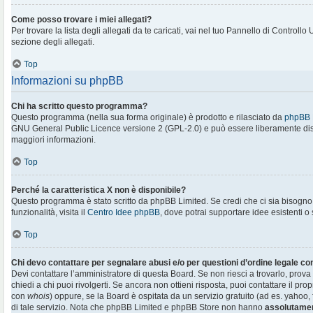
Come posso trovare i miei allegati?
Per trovare la lista degli allegati da te caricati, vai nel tuo Pannello di Controllo
sezione degli allegati.
Top
Informazioni su phpBB
Chi ha scritto questo programma?
Questo programma (nella sua forma originale) è prodotto e rilasciato da
phpBB 
GNU General Public Licence versione 2 (GPL-2.0) e può essere liberamente distr
maggiori informazioni.
Top
Perché la caratteristica X non è disponibile?
Questo programma è stato scritto da phpBB Limited. Se credi che ci sia bisogn
funzionalità, visita il
Centro Idee phpBB
, dove potrai supportare idee esistenti o
Top
Chi devo contattare per segnalare abusi e/o per questioni d’ordine legale c
Devi contattare l’amministratore di questa Board. Se non riesci a trovarlo, prova
chiedi a chi puoi rivolgerti. Se ancora non ottieni risposta, puoi contattare il prop
con
whois
) oppure, se la Board è ospitata da un servizio gratuito (ad es. yahoo, f
di tale servizio. Nota che phpBB Limited e phpBB Store non hanno
assolutamen