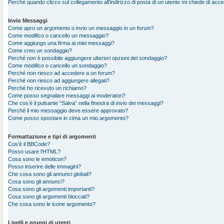
Perché quando clicco sul collegamento all’indirizzo di posta di un utente mi chiede di acc
Invio Messaggi
Come apro un argomento o invio un messaggio in un forum?
Come modifico o cancello un messaggio?
Come aggiungo una firma ai miei messaggi?
Come creo un sondaggio?
Perché non è possibile aggiungere ulteriori opzioni del sondaggio?
Come modifico o cancello un sondaggio?
Perché non riesco ad accedere a un forum?
Perché non riesco ad aggiungere allegati?
Perché ho ricevuto un richiamo?
Come posso segnalare messaggi ai moderatori?
Che cos’è il pulsante “Salva” nella finestra di invio dei messaggi?
Perché il mio messaggio deve essere approvato?
Come posso spostare in cima un mio argomento?
Formattazione e tipi di argomenti
Cos’è il BBCode?
Posso usare l’HTML?
Cosa sono le emoticon?
Posso inserire delle immagini?
Che cosa sono gli annunci globali?
Cosa sono gli annunci?
Cosa sono gli argomenti importanti?
Cosa sono gli argomenti bloccati?
Che cosa sono le icone argomento?
Livelli e gruppi di utenti