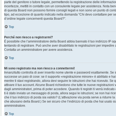
parte del genitore o tutore legale, permettendo la registrazione delle informazion
incertezze, mettiti in contatto con un consulente legale per assistenza. Nota ben
di questa Board non possono fornire consigli legali e non sono un punto di contat
tipo, ad eccezione di quanto indicato nella domanda “Chi devo contattare per s
d’ordine legale concernenti questa Board?”.
Top
Perché non riesco a registrarmi?
È possibile che l’amministratore della Board abbia bannato il tuo indirizzo IP op
tentando di registrare. Può anche aver disabilitato le registrazioni per impedire ai 
Contatta un amministratore per avere assistenza.
Top
Mi sono registrato ma non riesco a connettermi!
Innanzitutto controlla di aver inserito nome utente e password esattamente. Se s
successe un paio di cose: se il supporto «registrazione minore» è abilitato e hai
mentre ti stavi registrando, allora devi seguire le istruzioni che hai ricevuto. Se 
attivare il tuo account. Alcune Board richiedono che tutte le nuove registrazioni 
dagli amministratori, prima di poter accedere. Quando ti registri ti verrà indicato 
ti è stato inviato un messaggio di posta, allora segui le istruzioni; se non hai ri
che il tuo indirizzo di posta sia valido? (L’attivazione via posta serve a ridurre la
che abusano della Board.) Se sei sicuro che l’indirizzo di posta che hai usato sia
amministratore.
Top