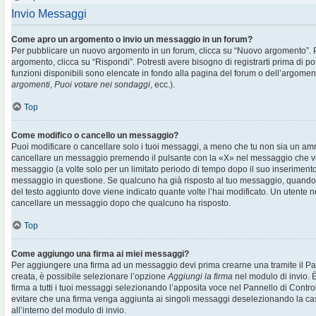
Invio Messaggi
Come apro un argomento o invio un messaggio in un forum?
Per pubblicare un nuovo argomento in un forum, clicca su “Nuovo argomento”. 
argomento, clicca su “Rispondi”. Potresti avere bisogno di registrarti prima di p
funzioni disponibili sono elencate in fondo alla pagina del forum o dell’argoment
argomenti
,
Puoi votare nei sondaggi
, ecc.).
Top
Come modifico o cancello un messaggio?
Puoi modificare o cancellare solo i tuoi messaggi, a meno che tu non sia un am
cancellare un messaggio premendo il pulsante con la «X» nel messaggio che vu
messaggio (a volte solo per un limitato periodo di tempo dopo il suo inserimen
messaggio in questione. Se qualcuno ha già risposto al tuo messaggio, quando ef
del testo aggiunto dove viene indicato quante volte l’hai modificato. Un utente
cancellare un messaggio dopo che qualcuno ha risposto.
Top
Come aggiungo una firma ai miei messaggi?
Per aggiungere una firma ad un messaggio devi prima crearne una tramite il Pan
creata, è possibile selezionare l’opzione
Aggiungi la firma
nel modulo di invio. 
firma a tutti i tuoi messaggi selezionando l’apposita voce nel Pannello di Controll
evitare che una firma venga aggiunta ai singoli messaggi deselezionando la cas
all’interno del modulo di invio.