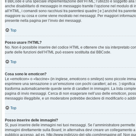
Il BBCode è una speciale implementazione dell’HTML; l’utilizzo è soggetto alla 
anche disabilitarlo di messaggio in messaggio tramite l’opzione nel modulo di i
all’HTML, i comandi sono racchiusi tra parentesi quadre [ e ] anziché tra parentes
maggiore su cosa e come viene mostrato nei messaggi. Per maggiori informazio
presente nella pagina per l’invio dei messaggi.
Top
Posso usare l’HTML?
No. Non è possibile inserire del codice HTML e ottenere che sia interpretato c
parte delle funzioni dell’HTML può essere sostituita dal BBCode.
Top
Cosa sono le emoticon?
Le «emoticon» o «faccine» (in inglese,
emoticons
o
smileys
) sono piccole imma
esprimere una sensazione o un’emozione con pochi caratteri; ad es. :) significa fe
trasforma automaticamente queste serie di caratteri in immagini. La lista complet
pagina di invio messaggi. Cerca di non esagerare nell’uso delle emoticon, pos
messaggio illeggibile, e un moderatore potrebbe decidere di modificarlo o addiri
Top
Posso inserire delle immagini?
Sì, puoi inserire delle immagini nei tuoi messaggi. Se l’amministratore permette g
immagini direttamente sulla Board; in alternativa devi creare un collegamento a
pubblico accesso, ad es. http://www.indirizzo-del-sito.com/immagine.gif. Non puo