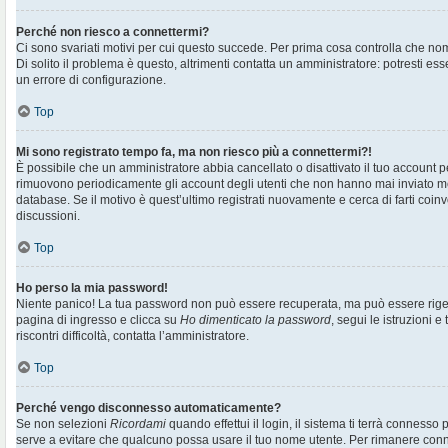
Perché non riesco a connettermi?
Ci sono svariati motivi per cui questo succede. Per prima cosa controlla che no
Di solito il problema è questo, altrimenti contatta un amministratore: potresti e
un errore di configurazione.
Top
Mi sono registrato tempo fa, ma non riesco più a connettermi?!
È possibile che un amministratore abbia cancellato o disattivato il tuo account pe
rimuovono periodicamente gli account degli utenti che non hanno mai inviato me
database. Se il motivo è quest’ultimo registrati nuovamente e cerca di farti co
discussioni.
Top
Ho perso la mia password!
Niente panico! La tua password non può essere recuperata, ma può essere rigen
pagina di ingresso e clicca su
Ho dimenticato la password
, segui le istruzioni e
riscontri difficoltà, contatta l’amministratore.
Top
Perché vengo disconnesso automaticamente?
Se non selezioni
Ricordami
quando effettui il login, il sistema ti terrà connesso
serve a evitare che qualcuno possa usare il tuo nome utente. Per rimanere con