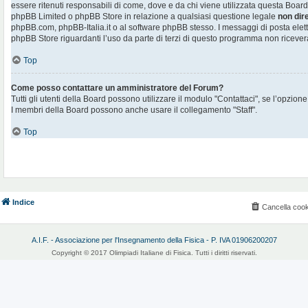
essere ritenuti responsabili di come, dove e da chi viene utilizzata questa Board
phpBB Limited o phpBB Store in relazione a qualsiasi questione legale
non dir
phpBB.com, phpBB-Italia.it o al software phpBB stesso. I messaggi di posta elett
phpBB Store riguardanti l’uso da parte di terzi di questo programma non ricever
Top
Come posso contattare un amministratore del Forum?
Tutti gli utenti della Board possono utilizzare il modulo "Contattaci", se l’opzione
I membri della Board possono anche usare il collegamento "Staff".
Top
Indice
Cancella cook
A.I.F. - Associazione per l'Insegnamento della Fisica - P. IVA 01906200207
Copyright © 2017 Olimpiadi Italiane di Fisica. Tutti i diritti riservati.