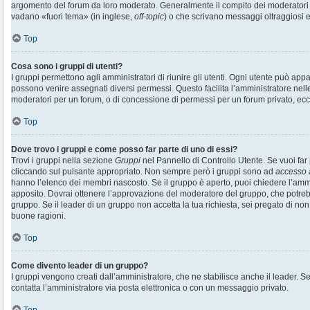
argomento del forum da loro moderato. Generalmente il compito dei moderatori è 
vadano «fuori tema» (in inglese,
off-topic
) o che scrivano messaggi oltraggiosi e
Top
Cosa sono i gruppi di utenti?
I gruppi permettono agli amministratori di riunire gli utenti. Ogni utente può ap
possono venire assegnati diversi permessi. Questo facilita l’amministratore nell
moderatori per un forum, o di concessione di permessi per un forum privato, ecc
Top
Dove trovo i gruppi e come posso far parte di uno di essi?
Trovi i gruppi nella sezione
Gruppi
nel Pannello di Controllo Utente. Se vuoi far 
cliccando sul pulsante appropriato. Non sempre però i gruppi sono ad
accesso 
hanno l’elenco dei membri nascosto. Se il gruppo è aperto, puoi chiedere l’amm
apposito. Dovrai ottenere l’approvazione del moderatore del gruppo, che potrebb
gruppo. Se il leader di un gruppo non accetta la tua richiesta, sei pregato di non
buone ragioni.
Top
Come divento leader di un gruppo?
I gruppi vengono creati dall’amministratore, che ne stabilisce anche il leader. 
contatta l’amministratore via posta elettronica o con un messaggio privato.