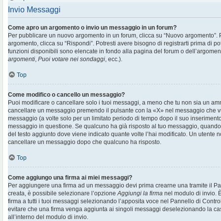
Invio Messaggi
Come apro un argomento o invio un messaggio in un forum?
Per pubblicare un nuovo argomento in un forum, clicca su “Nuovo argomento”. 
argomento, clicca su “Rispondi”. Potresti avere bisogno di registrarti prima di p
funzioni disponibili sono elencate in fondo alla pagina del forum o dell’argoment
argomenti
,
Puoi votare nei sondaggi
, ecc.).
Top
Come modifico o cancello un messaggio?
Puoi modificare o cancellare solo i tuoi messaggi, a meno che tu non sia un am
cancellare un messaggio premendo il pulsante con la «X» nel messaggio che vu
messaggio (a volte solo per un limitato periodo di tempo dopo il suo inserimen
messaggio in questione. Se qualcuno ha già risposto al tuo messaggio, quando ef
del testo aggiunto dove viene indicato quante volte l’hai modificato. Un utente
cancellare un messaggio dopo che qualcuno ha risposto.
Top
Come aggiungo una firma ai miei messaggi?
Per aggiungere una firma ad un messaggio devi prima crearne una tramite il Pan
creata, è possibile selezionare l’opzione
Aggiungi la firma
nel modulo di invio. 
firma a tutti i tuoi messaggi selezionando l’apposita voce nel Pannello di Controll
evitare che una firma venga aggiunta ai singoli messaggi deselezionando la cas
all’interno del modulo di invio.