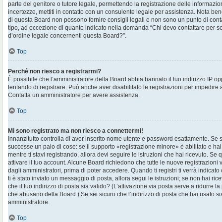
parte del genitore o tutore legale, permettendo la registrazione delle informazion
incertezze, mettiti in contatto con un consulente legale per assistenza. Nota ben
di questa Board non possono fornire consigli legali e non sono un punto di contat
tipo, ad eccezione di quanto indicato nella domanda “Chi devo contattare per s
d’ordine legale concernenti questa Board?”.
Top
Perché non riesco a registrarmi?
È possibile che l’amministratore della Board abbia bannato il tuo indirizzo IP op
tentando di registrare. Può anche aver disabilitato le registrazioni per impedire ai 
Contatta un amministratore per avere assistenza.
Top
Mi sono registrato ma non riesco a connettermi!
Innanzitutto controlla di aver inserito nome utente e password esattamente. Se s
successe un paio di cose: se il supporto «registrazione minore» è abilitato e hai
mentre ti stavi registrando, allora devi seguire le istruzioni che hai ricevuto. Se 
attivare il tuo account. Alcune Board richiedono che tutte le nuove registrazioni 
dagli amministratori, prima di poter accedere. Quando ti registri ti verrà indicato 
ti è stato inviato un messaggio di posta, allora segui le istruzioni; se non hai ri
che il tuo indirizzo di posta sia valido? (L’attivazione via posta serve a ridurre la
che abusano della Board.) Se sei sicuro che l’indirizzo di posta che hai usato sia
amministratore.
Top