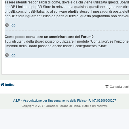
essere ritenuti responsabili di come, dove e da chi viene utilizzata questa Board
phpBB Limited o phpBB Store in relazione a qualsiasi questione legale
non dir
phpBB.com, phpBB-Italia.it o al software phpBB stesso. I messaggi di posta elett
phpBB Store riguardanti l’uso da parte di terzi di questo programma non ricever
Top
Come posso contattare un amministratore del Forum?
Tutti gli utenti della Board possono utilizzare il modulo "Contattaci", se l’opzione
I membri della Board possono anche usare il collegamento "Staff".
Top
Indice
Cancella cook
A.I.F. - Associazione per l'Insegnamento della Fisica - P. IVA 01906200207
Copyright © 2017 Olimpiadi Italiane di Fisica. Tutti i diritti riservati.