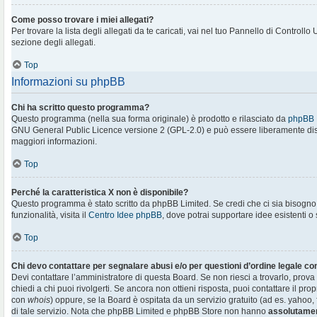
Come posso trovare i miei allegati?
Per trovare la lista degli allegati da te caricati, vai nel tuo Pannello di Controllo
sezione degli allegati.
Top
Informazioni su phpBB
Chi ha scritto questo programma?
Questo programma (nella sua forma originale) è prodotto e rilasciato da
phpBB 
GNU General Public Licence versione 2 (GPL-2.0) e può essere liberamente distr
maggiori informazioni.
Top
Perché la caratteristica X non è disponibile?
Questo programma è stato scritto da phpBB Limited. Se credi che ci sia bisogn
funzionalità, visita il
Centro Idee phpBB
, dove potrai supportare idee esistenti o
Top
Chi devo contattare per segnalare abusi e/o per questioni d’ordine legale c
Devi contattare l’amministratore di questa Board. Se non riesci a trovarlo, prova
chiedi a chi puoi rivolgerti. Se ancora non ottieni risposta, puoi contattare il prop
con
whois
) oppure, se la Board è ospitata da un servizio gratuito (ad es. yahoo, f
di tale servizio. Nota che phpBB Limited e phpBB Store non hanno
assolutamen