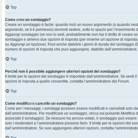
Top
Come creo un sondaggio?
Creare un sondaggio è facile: quando inizi un nuovo argomento (o quando modif
argomento, se ti è permesso) dovresti vedere, sotto lo spazio per l’inserimento d
Aggiungi sondaggio
(se non lo vedi, probabilmente non hai il diritto di creare son
sondaggio e almeno due opzioni di risposta (per inserire un’opzione di risposta, 
su
Aggiungi un’opzione
). Puoi anche stabilire i giorni di durata del sondaggio (0
numero di opzioni di risposta che puoi aggiungere, stabilito dall’amministratore.
Top
Perché non è possibile aggiungere ulteriori opzioni del sondaggio?
Il limite per le opzioni del sondaggio è impostato dall’amministratore. Se senti il
opzioni di risposta a quelle consentite, contatta l’amministratore del Forum.
Top
Come modifico o cancello un sondaggio?
Come per i messaggi, i sondaggi possono essere modificati e cancellati solo dai r
dall’amministratore. Per modificare un sondaggio, clicca sul pulsante
Modifica
d
associato il sondaggio). Se nessuno ha ancora votato, il sondaggio può essere m
solo i moderatori e l’amministratore possono farlo. Il limite per le opzioni del s
dall’amministratore. Se vuoi aggiungere ulteriori opzioni, contatta l’amministrato