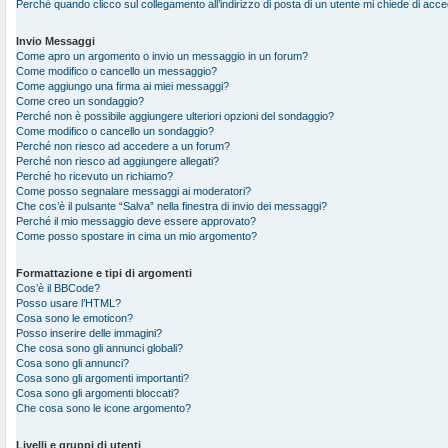
Perché quando clicco sul collegamento all’indirizzo di posta di un utente mi chiede di acc
Invio Messaggi
Come apro un argomento o invio un messaggio in un forum?
Come modifico o cancello un messaggio?
Come aggiungo una firma ai miei messaggi?
Come creo un sondaggio?
Perché non è possibile aggiungere ulteriori opzioni del sondaggio?
Come modifico o cancello un sondaggio?
Perché non riesco ad accedere a un forum?
Perché non riesco ad aggiungere allegati?
Perché ho ricevuto un richiamo?
Come posso segnalare messaggi ai moderatori?
Che cos’è il pulsante “Salva” nella finestra di invio dei messaggi?
Perché il mio messaggio deve essere approvato?
Come posso spostare in cima un mio argomento?
Formattazione e tipi di argomenti
Cos’è il BBCode?
Posso usare l’HTML?
Cosa sono le emoticon?
Posso inserire delle immagini?
Che cosa sono gli annunci globali?
Cosa sono gli annunci?
Cosa sono gli argomenti importanti?
Cosa sono gli argomenti bloccati?
Che cosa sono le icone argomento?
Livelli e gruppi di utenti