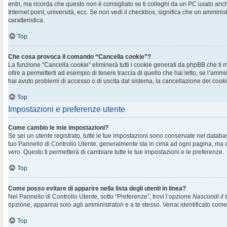
entri, ma ricorda che questo non è consigliato se ti colleghi da un PC usato anche 
Internet point, università, ecc. Se non vedi il checkbox, significa che un amminis
caratteristica.
Top
Che cosa provoca il comando “Cancella cookie”?
La funzione “Cancella cookie” eliminerà tutti i cookie generati da phpBB che t
oltre a permetterti ad esempio di tenere traccia di quello che hai letto, se l’ammi
hai avuto problemi di accesso o di uscita dal sistema, la cancellazione dei cookie
Top
Impostazioni e preferenze utente
Come cambio le mie impostazioni?
Se sei un utente registrato, tutte le tue impostazioni sono conservate nel databa
tuo Pannello di Controllo Utente; generalmente sta in cima ad ogni pagina, m
vero. Questo ti permetterà di cambiare tutte le tue impostazioni e le preferenze.
Top
Come posso evitare di apparire nella lista degli utenti in linea?
Nel Pannello di Controllo Utente, sotto “Preferenze”, trovi l’opzione
Nascondi il t
opzione, apparirai solo agli amministratori e a te stesso. Verrai identificato com
Top