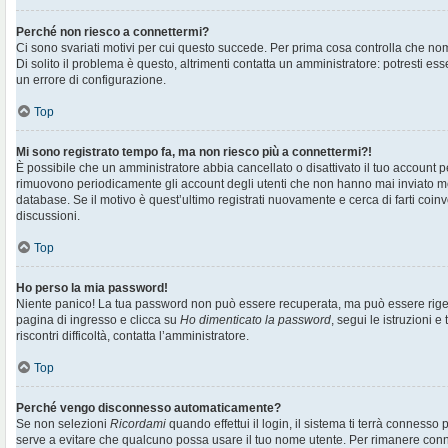
Perché non riesco a connettermi?
Ci sono svariati motivi per cui questo succede. Per prima cosa controlla che no
Di solito il problema è questo, altrimenti contatta un amministratore: potresti e
un errore di configurazione.
Top
Mi sono registrato tempo fa, ma non riesco più a connettermi?!
È possibile che un amministratore abbia cancellato o disattivato il tuo account pe
rimuovono periodicamente gli account degli utenti che non hanno mai inviato me
database. Se il motivo è quest’ultimo registrati nuovamente e cerca di farti co
discussioni.
Top
Ho perso la mia password!
Niente panico! La tua password non può essere recuperata, ma può essere rigen
pagina di ingresso e clicca su
Ho dimenticato la password
, segui le istruzioni e
riscontri difficoltà, contatta l’amministratore.
Top
Perché vengo disconnesso automaticamente?
Se non selezioni
Ricordami
quando effettui il login, il sistema ti terrà connesso
serve a evitare che qualcuno possa usare il tuo nome utente. Per rimanere con