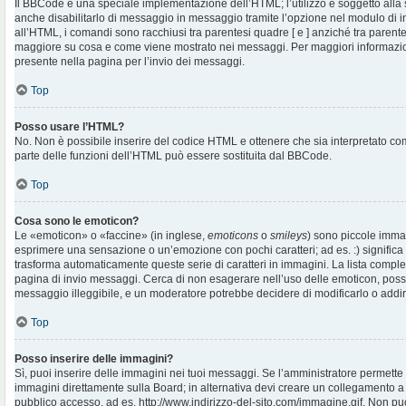
Il BBCode è una speciale implementazione dell’HTML; l’utilizzo è soggetto alla 
anche disabilitarlo di messaggio in messaggio tramite l’opzione nel modulo di i
all’HTML, i comandi sono racchiusi tra parentesi quadre [ e ] anziché tra parentes
maggiore su cosa e come viene mostrato nei messaggi. Per maggiori informazio
presente nella pagina per l’invio dei messaggi.
Top
Posso usare l’HTML?
No. Non è possibile inserire del codice HTML e ottenere che sia interpretato c
parte delle funzioni dell’HTML può essere sostituita dal BBCode.
Top
Cosa sono le emoticon?
Le «emoticon» o «faccine» (in inglese,
emoticons
o
smileys
) sono piccole imma
esprimere una sensazione o un’emozione con pochi caratteri; ad es. :) significa fe
trasforma automaticamente queste serie di caratteri in immagini. La lista complet
pagina di invio messaggi. Cerca di non esagerare nell’uso delle emoticon, pos
messaggio illeggibile, e un moderatore potrebbe decidere di modificarlo o addiri
Top
Posso inserire delle immagini?
Sì, puoi inserire delle immagini nei tuoi messaggi. Se l’amministratore permette g
immagini direttamente sulla Board; in alternativa devi creare un collegamento a
pubblico accesso, ad es. http://www.indirizzo-del-sito.com/immagine.gif. Non puo