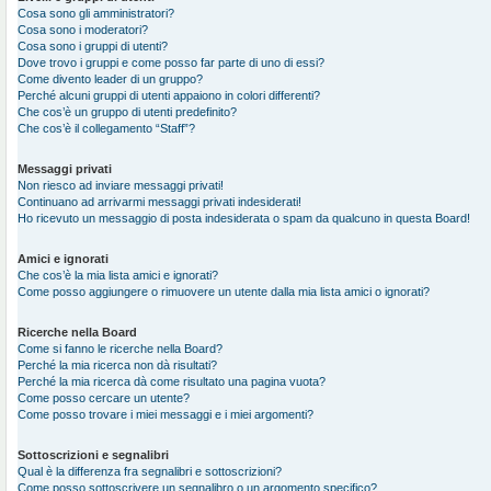
Cosa sono gli amministratori?
Cosa sono i moderatori?
Cosa sono i gruppi di utenti?
Dove trovo i gruppi e come posso far parte di uno di essi?
Come divento leader di un gruppo?
Perché alcuni gruppi di utenti appaiono in colori differenti?
Che cos’è un gruppo di utenti predefinito?
Che cos’è il collegamento “Staff”?
Messaggi privati
Non riesco ad inviare messaggi privati!
Continuano ad arrivarmi messaggi privati indesiderati!
Ho ricevuto un messaggio di posta indesiderata o spam da qualcuno in questa Board!
Amici e ignorati
Che cos’è la mia lista amici e ignorati?
Come posso aggiungere o rimuovere un utente dalla mia lista amici o ignorati?
Ricerche nella Board
Come si fanno le ricerche nella Board?
Perché la mia ricerca non dà risultati?
Perché la mia ricerca dà come risultato una pagina vuota?
Come posso cercare un utente?
Come posso trovare i miei messaggi e i miei argomenti?
Sottoscrizioni e segnalibri
Qual è la differenza fra segnalibri e sottoscrizioni?
Come posso sottoscrivere un segnalibro o un argomento specifico?