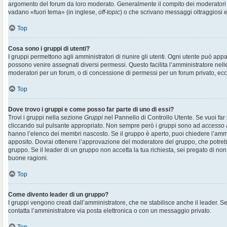
argomento del forum da loro moderato. Generalmente il compito dei moderatori è 
vadano «fuori tema» (in inglese,
off-topic
) o che scrivano messaggi oltraggiosi e
Top
Cosa sono i gruppi di utenti?
I gruppi permettono agli amministratori di riunire gli utenti. Ogni utente può ap
possono venire assegnati diversi permessi. Questo facilita l’amministratore nell
moderatori per un forum, o di concessione di permessi per un forum privato, ecc
Top
Dove trovo i gruppi e come posso far parte di uno di essi?
Trovi i gruppi nella sezione
Gruppi
nel Pannello di Controllo Utente. Se vuoi far 
cliccando sul pulsante appropriato. Non sempre però i gruppi sono ad
accesso 
hanno l’elenco dei membri nascosto. Se il gruppo è aperto, puoi chiedere l’amm
apposito. Dovrai ottenere l’approvazione del moderatore del gruppo, che potrebb
gruppo. Se il leader di un gruppo non accetta la tua richiesta, sei pregato di non
buone ragioni.
Top
Come divento leader di un gruppo?
I gruppi vengono creati dall’amministratore, che ne stabilisce anche il leader. 
contatta l’amministratore via posta elettronica o con un messaggio privato.