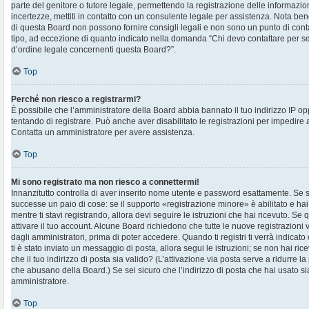
parte del genitore o tutore legale, permettendo la registrazione delle informazion
incertezze, mettiti in contatto con un consulente legale per assistenza. Nota ben
di questa Board non possono fornire consigli legali e non sono un punto di contat
tipo, ad eccezione di quanto indicato nella domanda “Chi devo contattare per s
d’ordine legale concernenti questa Board?”.
Top
Perché non riesco a registrarmi?
È possibile che l’amministratore della Board abbia bannato il tuo indirizzo IP op
tentando di registrare. Può anche aver disabilitato le registrazioni per impedire ai 
Contatta un amministratore per avere assistenza.
Top
Mi sono registrato ma non riesco a connettermi!
Innanzitutto controlla di aver inserito nome utente e password esattamente. Se s
successe un paio di cose: se il supporto «registrazione minore» è abilitato e hai
mentre ti stavi registrando, allora devi seguire le istruzioni che hai ricevuto. Se 
attivare il tuo account. Alcune Board richiedono che tutte le nuove registrazioni 
dagli amministratori, prima di poter accedere. Quando ti registri ti verrà indicato 
ti è stato inviato un messaggio di posta, allora segui le istruzioni; se non hai ri
che il tuo indirizzo di posta sia valido? (L’attivazione via posta serve a ridurre la
che abusano della Board.) Se sei sicuro che l’indirizzo di posta che hai usato sia
amministratore.
Top