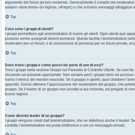
argomento del forum da loro moderato. Generalmente il compito dei moderatori è 
vadano «fuori tema» (in inglese,
off-topic
) o che scrivano messaggi oltraggiosi e
Top
Cosa sono i gruppi di utenti?
I gruppi permettono agli amministratori di riunire gli utenti. Ogni utente può ap
possono venire assegnati diversi permessi. Questo facilita l’amministratore nell
moderatori per un forum, o di concessione di permessi per un forum privato, ecc
Top
Dove trovo i gruppi e come posso far parte di uno di essi?
Trovi i gruppi nella sezione
Gruppi
nel Pannello di Controllo Utente. Se vuoi far 
cliccando sul pulsante appropriato. Non sempre però i gruppi sono ad
accesso 
hanno l’elenco dei membri nascosto. Se il gruppo è aperto, puoi chiedere l’amm
apposito. Dovrai ottenere l’approvazione del moderatore del gruppo, che potrebb
gruppo. Se il leader di un gruppo non accetta la tua richiesta, sei pregato di non
buone ragioni.
Top
Come divento leader di un gruppo?
I gruppi vengono creati dall’amministratore, che ne stabilisce anche il leader. 
contatta l’amministratore via posta elettronica o con un messaggio privato.