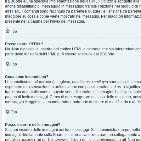
Il BBCode è una speciale implementazione dell’HTML; l’utilizzo è soggetto alla 
anche disabilitarlo di messaggio in messaggio tramite l’opzione nel modulo di i
all’HTML, i comandi sono racchiusi tra parentesi quadre [ e ] anziché tra parentes
maggiore su cosa e come viene mostrato nei messaggi. Per maggiori informazio
presente nella pagina per l’invio dei messaggi.
Top
Posso usare l’HTML?
No. Non è possibile inserire del codice HTML e ottenere che sia interpretato c
parte delle funzioni dell’HTML può essere sostituita dal BBCode.
Top
Cosa sono le emoticon?
Le «emoticon» o «faccine» (in inglese,
emoticons
o
smileys
) sono piccole imma
esprimere una sensazione o un’emozione con pochi caratteri; ad es. :) significa fe
trasforma automaticamente queste serie di caratteri in immagini. La lista complet
pagina di invio messaggi. Cerca di non esagerare nell’uso delle emoticon, pos
messaggio illeggibile, e un moderatore potrebbe decidere di modificarlo o addiri
Top
Posso inserire delle immagini?
Sì, puoi inserire delle immagini nei tuoi messaggi. Se l’amministratore permette g
immagini direttamente sulla Board; in alternativa devi creare un collegamento a
pubblico accesso, ad es. http://www.indirizzo-del-sito.com/immagine.gif. Non puo