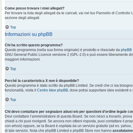
Come posso trovare i miei allegati?
Per trovare la lista degli allegati da te caricati, vai nel tuo Pannello di Controllo
sezione degli allegati.
Top
Informazioni su phpBB
Chi ha scritto questo programma?
Questo programma (nella sua forma originale) è prodotto e rilasciato da
phpBB 
GNU General Public Licence versione 2 (GPL-2.0) e può essere liberamente distr
maggiori informazioni.
Top
Perché la caratteristica X non è disponibile?
Questo programma è stato scritto da phpBB Limited. Se credi che ci sia bisogn
funzionalità, visita il
Centro Idee phpBB
, dove potrai supportare idee esistenti o
Top
Chi devo contattare per segnalare abusi e/o per questioni d’ordine legale c
Devi contattare l’amministratore di questa Board. Se non riesci a trovarlo, prova
chiedi a chi puoi rivolgerti. Se ancora non ottieni risposta, puoi contattare il prop
con
whois
) oppure, se la Board è ospitata da un servizio gratuito (ad es. yahoo, f
di tale servizio. Nota che phpBB Limited e phpBB Store non hanno
assolutamen