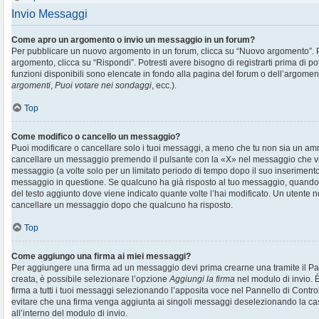
Invio Messaggi
Come apro un argomento o invio un messaggio in un forum?
Per pubblicare un nuovo argomento in un forum, clicca su “Nuovo argomento”. 
argomento, clicca su “Rispondi”. Potresti avere bisogno di registrarti prima di p
funzioni disponibili sono elencate in fondo alla pagina del forum o dell’argoment
argomenti
,
Puoi votare nei sondaggi
, ecc.).
Top
Come modifico o cancello un messaggio?
Puoi modificare o cancellare solo i tuoi messaggi, a meno che tu non sia un am
cancellare un messaggio premendo il pulsante con la «X» nel messaggio che vu
messaggio (a volte solo per un limitato periodo di tempo dopo il suo inserimen
messaggio in questione. Se qualcuno ha già risposto al tuo messaggio, quando ef
del testo aggiunto dove viene indicato quante volte l’hai modificato. Un utente
cancellare un messaggio dopo che qualcuno ha risposto.
Top
Come aggiungo una firma ai miei messaggi?
Per aggiungere una firma ad un messaggio devi prima crearne una tramite il Pan
creata, è possibile selezionare l’opzione
Aggiungi la firma
nel modulo di invio. 
firma a tutti i tuoi messaggi selezionando l’apposita voce nel Pannello di Controll
evitare che una firma venga aggiunta ai singoli messaggi deselezionando la cas
all’interno del modulo di invio.