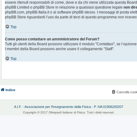
essere ritenuti responsabili di come, dove e da chi viene utilizzata questa Board
phpBB Limited o phpBB Store in relazione a qualsiasi questione legale
non dir
phpBB.com, phpBB-Italia.it o al software phpBB stesso. I messaggi di posta elett
phpBB Store riguardanti l’uso da parte di terzi di questo programma non ricever
Top
Come posso contattare un amministratore del Forum?
Tutti gli utenti della Board possono utilizzare il modulo "Contattaci", se l’opzione
I membri della Board possono anche usare il collegamento "Staff".
Top
Indice
Cancella cook
A.I.F. - Associazione per l'Insegnamento della Fisica - P. IVA 01906200207
Copyright © 2017 Olimpiadi Italiane di Fisica. Tutti i diritti riservati.