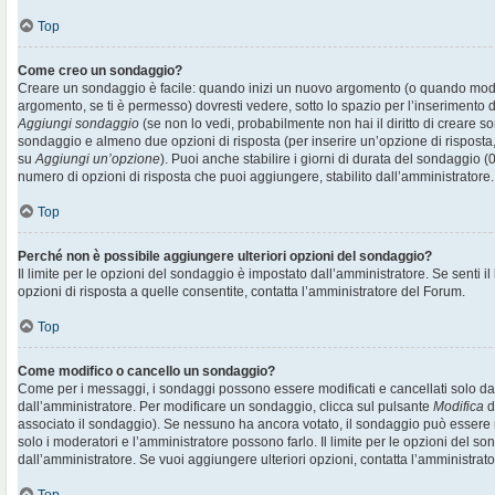
Top
Come creo un sondaggio?
Creare un sondaggio è facile: quando inizi un nuovo argomento (o quando modif
argomento, se ti è permesso) dovresti vedere, sotto lo spazio per l’inserimento d
Aggiungi sondaggio
(se non lo vedi, probabilmente non hai il diritto di creare son
sondaggio e almeno due opzioni di risposta (per inserire un’opzione di risposta, 
su
Aggiungi un’opzione
). Puoi anche stabilire i giorni di durata del sondaggio (0
numero di opzioni di risposta che puoi aggiungere, stabilito dall’amministratore.
Top
Perché non è possibile aggiungere ulteriori opzioni del sondaggio?
Il limite per le opzioni del sondaggio è impostato dall’amministratore. Se senti il
opzioni di risposta a quelle consentite, contatta l’amministratore del Forum.
Top
Come modifico o cancello un sondaggio?
Come per i messaggi, i sondaggi possono essere modificati e cancellati solo dai r
dall’amministratore. Per modificare un sondaggio, clicca sul pulsante
Modifica
d
associato il sondaggio). Se nessuno ha ancora votato, il sondaggio può essere m
solo i moderatori e l’amministratore possono farlo. Il limite per le opzioni del s
dall’amministratore. Se vuoi aggiungere ulteriori opzioni, contatta l’amministrato