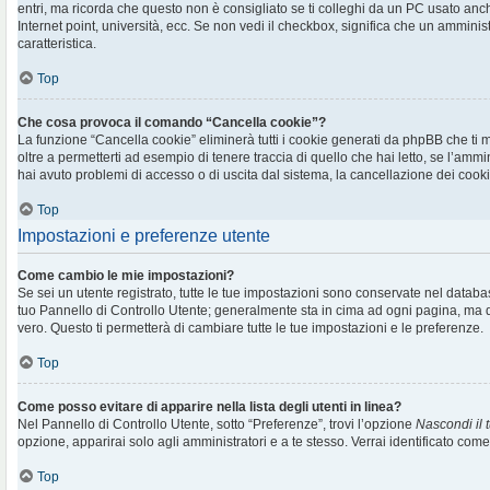
entri, ma ricorda che questo non è consigliato se ti colleghi da un PC usato anche 
Internet point, università, ecc. Se non vedi il checkbox, significa che un amminis
caratteristica.
Top
Che cosa provoca il comando “Cancella cookie”?
La funzione “Cancella cookie” eliminerà tutti i cookie generati da phpBB che t
oltre a permetterti ad esempio di tenere traccia di quello che hai letto, se l’ammi
hai avuto problemi di accesso o di uscita dal sistema, la cancellazione dei cookie
Top
Impostazioni e preferenze utente
Come cambio le mie impostazioni?
Se sei un utente registrato, tutte le tue impostazioni sono conservate nel databa
tuo Pannello di Controllo Utente; generalmente sta in cima ad ogni pagina, m
vero. Questo ti permetterà di cambiare tutte le tue impostazioni e le preferenze.
Top
Come posso evitare di apparire nella lista degli utenti in linea?
Nel Pannello di Controllo Utente, sotto “Preferenze”, trovi l’opzione
Nascondi il t
opzione, apparirai solo agli amministratori e a te stesso. Verrai identificato com
Top