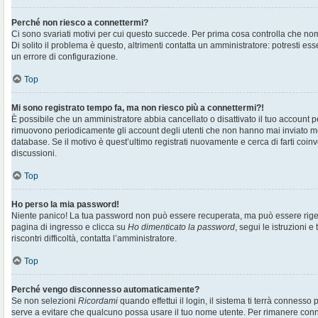
Perché non riesco a connettermi?
Ci sono svariati motivi per cui questo succede. Per prima cosa controlla che no
Di solito il problema è questo, altrimenti contatta un amministratore: potresti e
un errore di configurazione.
Top
Mi sono registrato tempo fa, ma non riesco più a connettermi?!
È possibile che un amministratore abbia cancellato o disattivato il tuo account pe
rimuovono periodicamente gli account degli utenti che non hanno mai inviato me
database. Se il motivo è quest’ultimo registrati nuovamente e cerca di farti co
discussioni.
Top
Ho perso la mia password!
Niente panico! La tua password non può essere recuperata, ma può essere rigen
pagina di ingresso e clicca su
Ho dimenticato la password
, segui le istruzioni e
riscontri difficoltà, contatta l’amministratore.
Top
Perché vengo disconnesso automaticamente?
Se non selezioni
Ricordami
quando effettui il login, il sistema ti terrà connesso
serve a evitare che qualcuno possa usare il tuo nome utente. Per rimanere con