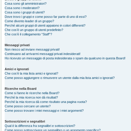
Cosa sono gli amministratori?
Cosa sono i moderatori?
Cosa sono i gruppi di utenti?
Dove trovo i gruppi e come posso far parte di uno di essi?
Come divento leader di un gruppo?
Perché alcuni gruppi di utenti appaiono in colori differenti?
Che cos’è un gruppo di utenti predefinito?
Che cos’è il collegamento “Staff”?
Messaggi privati
Non riesco ad inviare messaggi privati!
Continuano ad arrivarmi messaggi privati indesiderati!
Ho ricevuto un messaggio di posta indesiderata o spam da qualcuno in questa Board!
Amici e ignorati
Che cos’è la mia lista amici e ignorati?
Come posso aggiungere o rimuovere un utente dalla mia lista amici o ignorati?
Ricerche nella Board
Come si fanno le ricerche nella Board?
Perché la mia ricerca non dà risultati?
Perché la mia ricerca dà come risultato una pagina vuota?
Come posso cercare un utente?
Come posso trovare i miei messaggi e i miei argomenti?
Sottoscrizioni e segnalibri
Qual è la differenza fra segnalibri e sottoscrizioni?
Come posso sottoscrivere un segnalibro o un argomento specifico?