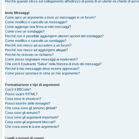
Perché quando clicco sul collegamento all’indirizzo di posta di un utente mi chiede di acc
Invio Messaggi
Come apro un argomento o invio un messaggio in un forum?
Come modifico o cancello un messaggio?
Come aggiungo una firma ai miei messaggi?
Come creo un sondaggio?
Perché non è possibile aggiungere ulteriori opzioni del sondaggio?
Come modifico o cancello un sondaggio?
Perché non riesco ad accedere a un forum?
Perché non riesco ad aggiungere allegati?
Perché ho ricevuto un richiamo?
Come posso segnalare messaggi ai moderatori?
Che cos’è il pulsante “Salva” nella finestra di invio dei messaggi?
Perché il mio messaggio deve essere approvato?
Come posso spostare in cima un mio argomento?
Formattazione e tipi di argomenti
Cos’è il BBCode?
Posso usare l’HTML?
Cosa sono le emoticon?
Posso inserire delle immagini?
Che cosa sono gli annunci globali?
Cosa sono gli annunci?
Cosa sono gli argomenti importanti?
Cosa sono gli argomenti bloccati?
Che cosa sono le icone argomento?
Livelli e gruppi di utenti