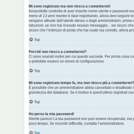
Mi sono registrato ma non riesco a connettermi!
Innanzitutto controlla di aver inserito nome utente e password es
meno di 13 anni
mentre ti stavi registrando, allora devi seguire le
vengano attivate dall’utente stesso o dagli amministratori, prima di
istruzioni; se non hai ricevuto nessun messaggio... sei sicuro che 
sicuro che l’indirizzo di posta che hai usato sia corretto, allora p
Top
Perché non riesco a connettermi?
Ci sono svariati motivi per cui questo succede. Per prima cosa con
o potrebbe esserci un errore di configurazione.
Top
Mi sono registrato tempo fa, ma non riesco più a connettermi?
È possibile che un amministratore abbia cancellato o disattivato 
grandezza del database. Se il motivo è quest’ultimo registrati n
Top
Ho perso la mia password!
Niente panico! La tua password non può essere recuperata, ma pu
poco tempo. Se riscontri difficoltà, contatta l’amministratore.
Top