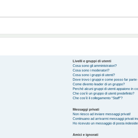
Livelli e gruppi di utenti
Cosa sono gli amministratori?
Cosa sono i moderatori?
Cosa sono i gruppi di utenti?
Dove trovo i gruppi e come posso far parte d
Come divento leader di un gruppo?
Perché alcuni gruppi di utenti appaiono in col
Che cos’è un gruppo di utenti predefinito?
Che cos’è il collegamento “Staff”?
Messaggi privati
Non riesco ad inviare messaggi privati!
Continuano ad arrivarmi messaggi privati ind
Ho ricevuto un messaggio di posta indeside
Amici e ignorati