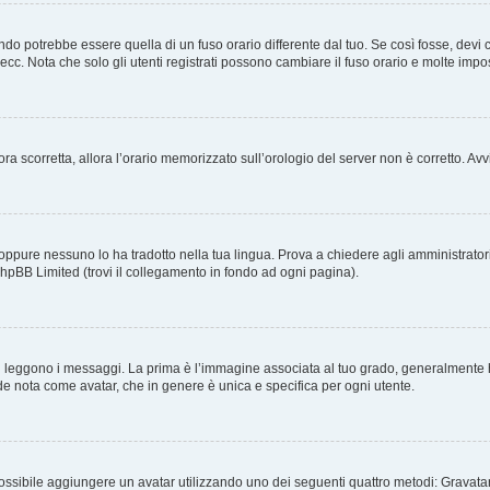
o potrebbe essere quella di un fuso orario differente dal tuo. Se così fosse, devi cam
cc. Nota che solo gli utenti registrati possono cambiare il fuso orario e molte impo
ncora scorretta, allora l’orario memorizzato sull’orologio del server non è corretto. 
oppure nessuno lo ha tradotto nella tua lingua. Prova a chiedere agli amministratori s
phpBB Limited (trovi il collegamento in fondo ad ogni pagina).
ggono i messaggi. La prima è l’immagine associata al tuo grado, generalmente ha l
ande nota come avatar, che in genere è unica e specifica per ogni utente.
 è possibile aggiungere un avatar utilizzando uno dei seguenti quattro metodi: Grava