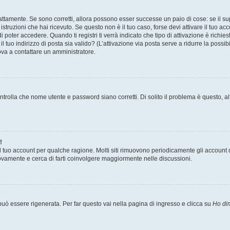
attamente. Se sono corretti, allora possono esser successe un paio di cose: se il su
 istruzioni che hai ricevuto. Se questo non è il tuo caso, forse devi attivare il tuo 
 poter accedere. Quando ti registri ti verrà indicato che tipo di attivazione è richies
il tuo indirizzo di posta sia valido? (L’attivazione via posta serve a ridurre la poss
rova a contattare un amministratore.
trolla che nome utente e password siano corretti. Di solito il problema è questo, al
!
il tuo account per qualche ragione. Molti siti rimuovono periodicamente gli account 
uovamente e cerca di farti coinvolgere maggiormente nelle discussioni.
ò essere rigenerata. Per far questo vai nella pagina di ingresso e clicca su
Ho di