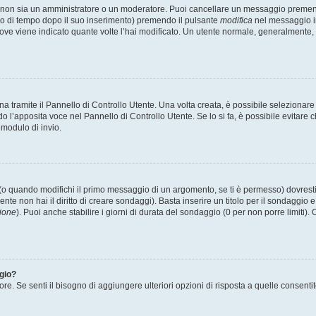
u non sia un amministratore o un moderatore. Puoi cancellare un messaggio premen
do di tempo dopo il suo inserimento) premendo il pulsante
modifica
nel messaggio in
o dove viene indicato quante volte l’hai modificato. Un utente normale, generalme
tramite il Pannello di Controllo Utente. Una volta creata, è possibile selezionare
do l’apposita voce nel Pannello di Controllo Utente. Se lo si fa, è possibile evitar
 modulo di invio.
o quando modifichi il primo messaggio di un argomento, se ti è permesso) dovresti 
nte non hai il diritto di creare sondaggi). Basta inserire un titolo per il sondaggio
ione
). Puoi anche stabilire i giorni di durata del sondaggio (0 per non porre limiti).
ggio?
ore. Se senti il bisogno di aggiungere ulteriori opzioni di risposta a quelle consenti