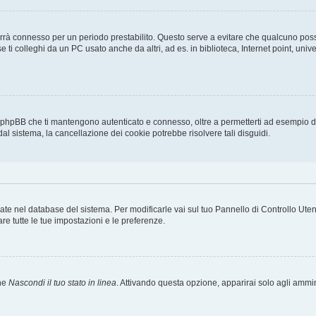
ti terrà connesso per un periodo prestabilito. Questo serve a evitare che qualcuno p
ti colleghi da un PC usato anche da altri, ad es. in biblioteca, Internet point, unive
a phpBB che ti mantengono autenticato e connesso, oltre a permetterti ad esempio di 
dal sistema, la cancellazione dei cookie potrebbe risolvere tali disguidi.
rvate nel database del sistema. Per modificarle vai sul tuo Pannello di Controllo U
e tutte le tue impostazioni e le preferenze.
one
Nascondi il tuo stato in linea
. Attivando questa opzione, apparirai solo agli ammini