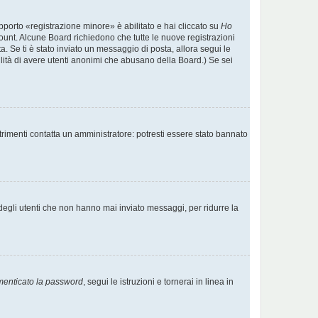
pporto «registrazione minore» è abilitato e hai cliccato su
Ho
account. Alcune Board richiedono che tutte le nuove registrazioni
ta. Se ti è stato inviato un messaggio di posta, allora segui le
ibilità di avere utenti anonimi che abusano della Board.) Se sei
trimenti contatta un amministratore: potresti essere stato bannato
degli utenti che non hanno mai inviato messaggi, per ridurre la
menticato la password
, segui le istruzioni e tornerai in linea in