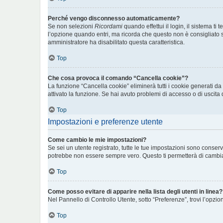
Perché vengo disconnesso automaticamente?
Se non selezioni
Ricordami
quando effettui il login, il sistema 
l’opzione quando entri, ma ricorda che questo non è consigliato se 
amministratore ha disabilitato questa caratteristica.
Top
Che cosa provoca il comando “Cancella cookie”?
La funzione “Cancella cookie” eliminerà tutti i cookie generati d
attivato la funzione. Se hai avuto problemi di accesso o di uscita 
Top
Impostazioni e preferenze utente
Come cambio le mie impostazioni?
Se sei un utente registrato, tutte le tue impostazioni sono conse
potrebbe non essere sempre vero. Questo ti permetterà di cambiar
Top
Come posso evitare di apparire nella lista degli utenti in linea?
Nel Pannello di Controllo Utente, sotto “Preferenze”, trovi l’opzi
Top