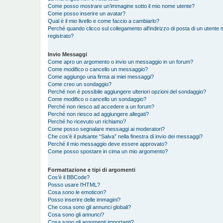
Come posso mostrare un’immagine sotto il mio nome utente?
Come posso inserire un avatar?
Qual è il mio livello e come faccio a cambiarlo?
Perché quando clicco sul collegamento all’indirizzo di posta di un utent
registrato?
Invio Messaggi
Come apro un argomento o invio un messaggio in un forum?
Come modifico o cancello un messaggio?
Come aggiungo una firma ai miei messaggi?
Come creo un sondaggio?
Perché non è possibile aggiungere ulteriori opzioni del sondaggio?
Come modifico o cancello un sondaggio?
Perché non riesco ad accedere a un forum?
Perché non riesco ad aggiungere allegati?
Perché ho ricevuto un richiamo?
Come posso segnalare messaggi ai moderatori?
Che cos’è il pulsante “Salva” nella finestra di invio dei messaggi?
Perché il mio messaggio deve essere approvato?
Come posso spostare in cima un mio argomento?
Formattazione e tipi di argomenti
Cos’è il BBCode?
Posso usare l’HTML?
Cosa sono le emoticon?
Posso inserire delle immagini?
Che cosa sono gli annunci globali?
Cosa sono gli annunci?
Cosa sono gli argomenti importanti?