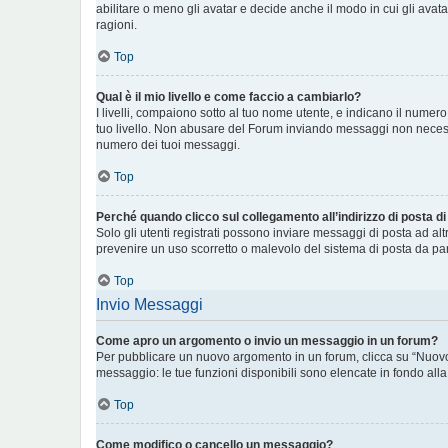
abilitare o meno gli avatar e decide anche il modo in cui gli avat
ragioni.
Top
Qual è il mio livello e come faccio a cambiarlo?
I livelli, compaiono sotto al tuo nome utente, e indicano il numer
tuo livello. Non abusare del Forum inviando messaggi non necess
numero dei tuoi messaggi.
Top
Perché quando clicco sul collegamento all’indirizzo di posta d
Solo gli utenti registrati possono inviare messaggi di posta ad al
prevenire un uso scorretto o malevolo del sistema di posta da par
Top
Invio Messaggi
Come apro un argomento o invio un messaggio in un forum?
Per pubblicare un nuovo argomento in un forum, clicca su “Nuovo 
messaggio: le tue funzioni disponibili sono elencate in fondo alla
Top
Come modifico o cancello un messaggio?