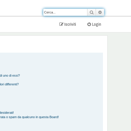
Cerca
Ricerca avanzat
Iscriviti
Login
i uno di essi?
ori differenti?
esiderati!
rata o spam da qualcuno in questa Board!