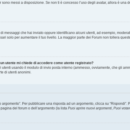
ar sono messi a disposizione. Se non ti è concesso l’uso degli avatar, allora è una 
o di messaggi che hai inviato oppure identificano alcuni utenti, ad esempio, moderat
ari solo per aumentare il tuo livello. La maggior parte dei Forum non tollera que
i un utente mi chiede di accedere come utente registrato?
tri utenti usando il modulo di invio posta interno (ammesso, ovviamente, che gli amm
te di utenti anonimi.
argomento”. Per pubblicare una risposta ad un argomento, clicca su “Rispondi”. Potr
 pagina del forum o dell’argomento (la lista
Puoi aprire nuovi argomenti
,
Puoi votar