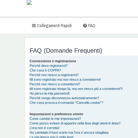
Collegamenti Rapidi
FAQ
FAQ (Domande Frequenti)
Connessione e registrazione
Perché devo registrarmi?
Che cosa è COPPA?
Perché non riesco a registrarmi?
Mi sono registrato ma non riesco a connettermi!
Perché non riesco a connettermi?
Mi sono registrato tempo fa, ma non riesco più a connettermi?!
Ho perso la mia password!
Perché vengo disconnesso automaticamente?
Che cosa provoca il comando “Cancella cookie”?
Impostazioni e preferenze utente
Come cambio le mie impostazioni?
Come posso evitare di apparire nella lista degli utenti in linea?
L’ora non è corretta!
Ho cambiato il fuso orario ma l’ora è ancora sbagliata
La mia lingua non è nella lista!