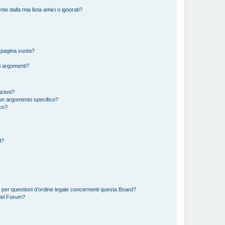
 dalla mia lista amici o ignorati?
 pagina vuota?
i argomenti?
izioni?
un argomento specifico?
co?
d?
 per questioni d’ordine legale concernenti questa Board?
del Forum?