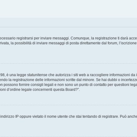
cessario registrarsi per inviare messaggi. Comunque, la registrazione ti darà access
ta, la possibilità di inviare messaggi di posta direttamente dal forum, l’iscrizione 
8, è una legge statunitense che autorizza i siti web a raccogliere informazioni da i
tendo la registrazione delle informazioni scritte dal minore. Se hai dubbi o incertezz
 possono fornire consigli legali e non sono un punto di contatto per questioni legal
oni d’ordine legale concernenti questa Board?”.
ndirizzo IP oppure vietato il nome utente che stai tentando di registrare. Può anche a