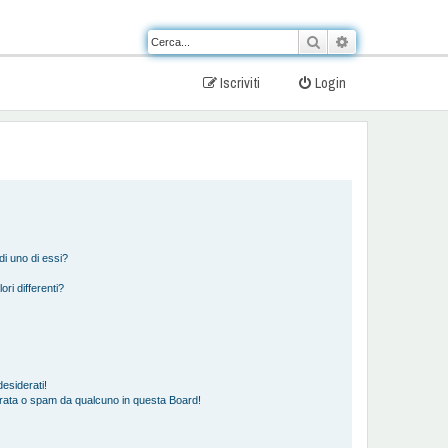
Cerca
Ricerca avanzat
Iscriviti
Login
i uno di essi?
ori differenti?
esiderati!
rata o spam da qualcuno in questa Board!