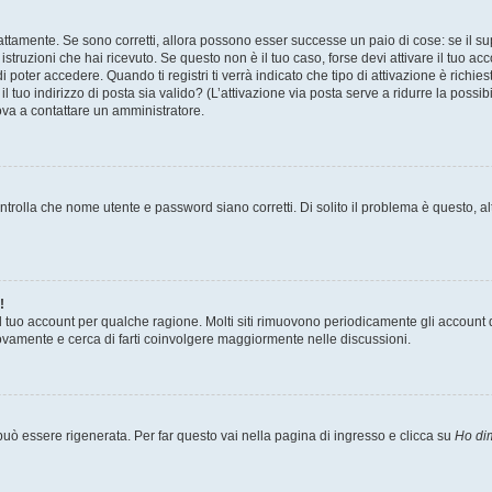
attamente. Se sono corretti, allora possono esser successe un paio di cose: se il su
 istruzioni che hai ricevuto. Se questo non è il tuo caso, forse devi attivare il tuo 
 poter accedere. Quando ti registri ti verrà indicato che tipo di attivazione è richies
il tuo indirizzo di posta sia valido? (L’attivazione via posta serve a ridurre la poss
rova a contattare un amministratore.
trolla che nome utente e password siano corretti. Di solito il problema è questo, al
!
il tuo account per qualche ragione. Molti siti rimuovono periodicamente gli account 
uovamente e cerca di farti coinvolgere maggiormente nelle discussioni.
ò essere rigenerata. Per far questo vai nella pagina di ingresso e clicca su
Ho di