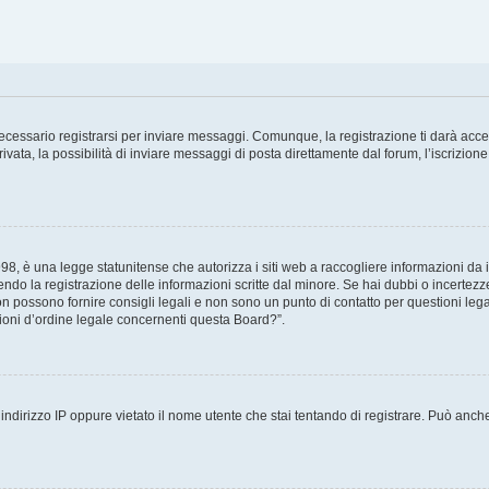
cessario registrarsi per inviare messaggi. Comunque, la registrazione ti darà access
ta, la possibilità di inviare messaggi di posta direttamente dal forum, l’iscrizione 
8, è una legge statunitense che autorizza i siti web a raccogliere informazioni da i
tendo la registrazione delle informazioni scritte dal minore. Se hai dubbi o incertezz
 possono fornire consigli legali e non sono un punto di contatto per questioni legal
oni d’ordine legale concernenti questa Board?”.
ndirizzo IP oppure vietato il nome utente che stai tentando di registrare. Può anche a