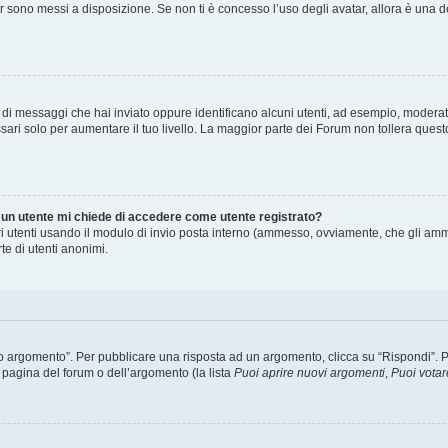
ar sono messi a disposizione. Se non ti è concesso l’uso degli avatar, allora è una 
o di messaggi che hai inviato oppure identificano alcuni utenti, ad esempio, moderat
ari solo per aumentare il tuo livello. La maggior parte dei Forum non tollera que
i un utente mi chiede di accedere come utente registrato?
tri utenti usando il modulo di invio posta interno (ammesso, ovviamente, che gli amm
te di utenti anonimi.
argomento”. Per pubblicare una risposta ad un argomento, clicca su “Rispondi”. Potr
 pagina del forum o dell’argomento (la lista
Puoi aprire nuovi argomenti
,
Puoi votar