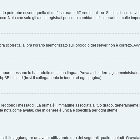
o potrebbe essere quella di un fuso orario differente dal tuo. Se così fosse, devi cam
cc. Nota che solo gli utenti registrati possono cambiare il fuso orario e molte impo
ncora scorretta, allora l’orario memorizzato sull’orologio del server non è corretto. 
oppure nessuno lo ha tradotto nella tua lingua. Prova a chiedere agli amministratori s
phpBB Limited (trovi il collegamento in fondo ad ogni pagina).
ggono i messaggi. La prima è l’immagine associata al tuo grado, generalmente ha l
ande nota come avatar, che in genere è unica e specifica per ogni utente.
 è possibile aggiungere un avatar utilizzando uno dei seguenti quattro metodi: Grava