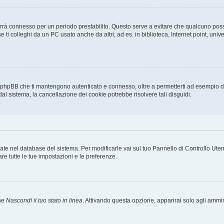
ti terrà connesso per un periodo prestabilito. Questo serve a evitare che qualcuno p
ti colleghi da un PC usato anche da altri, ad es. in biblioteca, Internet point, unive
a phpBB che ti mantengono autenticato e connesso, oltre a permetterti ad esempio di 
dal sistema, la cancellazione dei cookie potrebbe risolvere tali disguidi.
rvate nel database del sistema. Per modificarle vai sul tuo Pannello di Controllo U
e tutte le tue impostazioni e le preferenze.
one
Nascondi il tuo stato in linea
. Attivando questa opzione, apparirai solo agli ammini