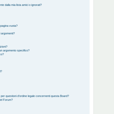
 dalla mia lista amici o ignorati?
 pagina vuota?
i argomenti?
izioni?
un argomento specifico?
co?
d?
 per questioni d’ordine legale concernenti questa Board?
del Forum?