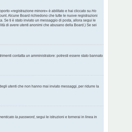
pporto «registrazione minore» è abilitato e hai cliccato su
Ho
account. Alcune Board richiedono che tutte le nuove registrazioni
ta. Se ti è stato inviato un messaggio di posta, allora segui le
ibilità di avere utenti anonimi che abusano della Board.) Se sei
trimenti contatta un amministratore: potresti essere stato bannato
degli utenti che non hanno mai inviato messaggi, per ridurre la
menticato la password
, segui le istruzioni e tornerai in linea in