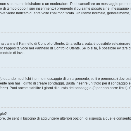
u non sia un amministratore o un moderatore. Puoi cancellare un messaggio premen
do di tempo dopo il suo inserimento) premendo il pulsante
modifica
nel messaggio in
o dove viene indicato quante volte l’hai modificato. Un utente normale, generalme
tramite il Pannello di Controllo Utente. Una volta creata, è possibile selezionare
do l’apposita voce nel Pannello di Controllo Utente. Se lo si fa, è possibile evitar
 modulo di invio.
o quando modifichi il primo messaggio di un argomento, se ti è permesso) dovresti 
nte non hai il diritto di creare sondaggi). Basta inserire un titolo per il sondaggio
ione
). Puoi anche stabilire i giorni di durata del sondaggio (0 per non porre limiti).
ggio?
ore. Se senti il bisogno di aggiungere ulteriori opzioni di risposta a quelle consenti