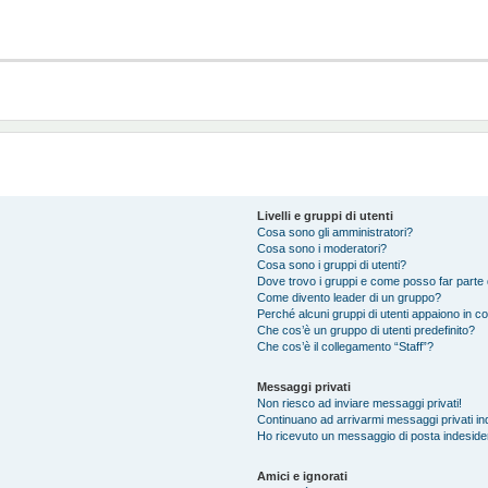
Livelli e gruppi di utenti
Cosa sono gli amministratori?
Cosa sono i moderatori?
Cosa sono i gruppi di utenti?
Dove trovo i gruppi e come posso far parte d
Come divento leader di un gruppo?
Perché alcuni gruppi di utenti appaiono in col
Che cos’è un gruppo di utenti predefinito?
Che cos’è il collegamento “Staff”?
Messaggi privati
Non riesco ad inviare messaggi privati!
Continuano ad arrivarmi messaggi privati ind
Ho ricevuto un messaggio di posta indeside
Amici e ignorati