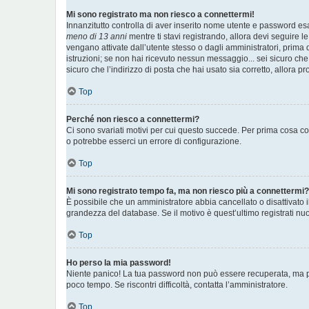
Mi sono registrato ma non riesco a connettermi!
Innanzitutto controlla di aver inserito nome utente e password es
meno di 13 anni
mentre ti stavi registrando, allora devi seguire le
vengano attivate dall’utente stesso o dagli amministratori, prima di
istruzioni; se non hai ricevuto nessun messaggio... sei sicuro che 
sicuro che l’indirizzo di posta che hai usato sia corretto, allora p
Top
Perché non riesco a connettermi?
Ci sono svariati motivi per cui questo succede. Per prima cosa con
o potrebbe esserci un errore di configurazione.
Top
Mi sono registrato tempo fa, ma non riesco più a connettermi?
È possibile che un amministratore abbia cancellato o disattivato 
grandezza del database. Se il motivo è quest’ultimo registrati n
Top
Ho perso la mia password!
Niente panico! La tua password non può essere recuperata, ma pu
poco tempo. Se riscontri difficoltà, contatta l’amministratore.
Top