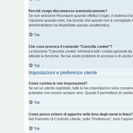
Perché vengo disconnesso automaticamente?
Se non selezioni
Ricordami
quando effettui il login, il sistema 
l’opzione quando entri, ma ricorda che questo non è consigliato se 
amministratore ha disabilitato questa caratteristica.
Top
Che cosa provoca il comando “Cancella cookie”?
La funzione “Cancella cookie” eliminerà tutti i cookie generati d
attivato la funzione. Se hai avuto problemi di accesso o di uscita 
Top
Impostazioni e preferenze utente
Come cambio le mie impostazioni?
Se sei un utente registrato, tutte le tue impostazioni sono conse
potrebbe non essere sempre vero. Questo ti permetterà di cambiar
Top
Come posso evitare di apparire nella lista degli utenti in linea?
Nel Pannello di Controllo Utente, sotto “Preferenze”, trovi l’opzi
Top