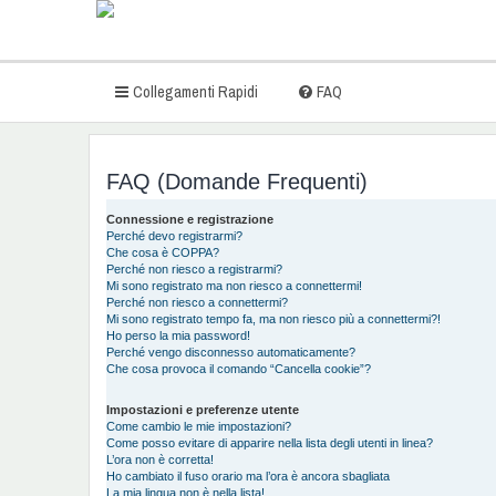
Collegamenti Rapidi
FAQ
FAQ (Domande Frequenti)
Connessione e registrazione
Perché devo registrarmi?
Che cosa è COPPA?
Perché non riesco a registrarmi?
Mi sono registrato ma non riesco a connettermi!
Perché non riesco a connettermi?
Mi sono registrato tempo fa, ma non riesco più a connettermi?!
Ho perso la mia password!
Perché vengo disconnesso automaticamente?
Che cosa provoca il comando “Cancella cookie”?
Impostazioni e preferenze utente
Come cambio le mie impostazioni?
Come posso evitare di apparire nella lista degli utenti in linea?
L’ora non è corretta!
Ho cambiato il fuso orario ma l’ora è ancora sbagliata
La mia lingua non è nella lista!