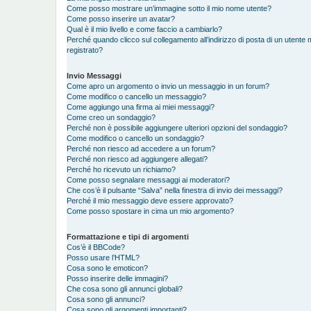
Come posso mostrare un’immagine sotto il mio nome utente?
Come posso inserire un avatar?
Qual è il mio livello e come faccio a cambiarlo?
Perché quando clicco sul collegamento all’indirizzo di posta di un utent
registrato?
Invio Messaggi
Come apro un argomento o invio un messaggio in un forum?
Come modifico o cancello un messaggio?
Come aggiungo una firma ai miei messaggi?
Come creo un sondaggio?
Perché non è possibile aggiungere ulteriori opzioni del sondaggio?
Come modifico o cancello un sondaggio?
Perché non riesco ad accedere a un forum?
Perché non riesco ad aggiungere allegati?
Perché ho ricevuto un richiamo?
Come posso segnalare messaggi ai moderatori?
Che cos’è il pulsante “Salva” nella finestra di invio dei messaggi?
Perché il mio messaggio deve essere approvato?
Come posso spostare in cima un mio argomento?
Formattazione e tipi di argomenti
Cos’è il BBCode?
Posso usare l’HTML?
Cosa sono le emoticon?
Posso inserire delle immagini?
Che cosa sono gli annunci globali?
Cosa sono gli annunci?
Cosa sono gli argomenti importanti?