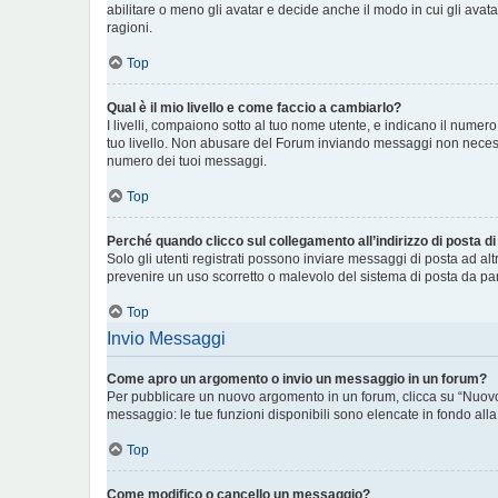
abilitare o meno gli avatar e decide anche il modo in cui gli avat
ragioni.
Top
Qual è il mio livello e come faccio a cambiarlo?
I livelli, compaiono sotto al tuo nome utente, e indicano il numer
tuo livello. Non abusare del Forum inviando messaggi non necess
numero dei tuoi messaggi.
Top
Perché quando clicco sul collegamento all’indirizzo di posta d
Solo gli utenti registrati possono inviare messaggi di posta ad al
prevenire un uso scorretto o malevolo del sistema di posta da par
Top
Invio Messaggi
Come apro un argomento o invio un messaggio in un forum?
Per pubblicare un nuovo argomento in un forum, clicca su “Nuovo 
messaggio: le tue funzioni disponibili sono elencate in fondo alla
Top
Come modifico o cancello un messaggio?