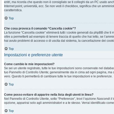
entri, ma ricorda che questo non è consigliato se ti colleghi da un PC usato anche 
Internet point, università, ecc. Se non vedi il checkbox, significa che un amminis
caratteristica.
Top
Che cosa provoca il comando “Cancella cookie”?
La funzione “Cancella cookie” eliminerà tutti i cookie generati da phpBB che t
oltre a permetterti ad esempio di tenere traccia di quello che hai letto, se l’ammi
hai avuto problemi di accesso o di uscita dal sistema, la cancellazione dei cookie
Top
Impostazioni e preferenze utente
Come cambio le mie impostazioni?
Se sei un utente registrato, tutte le tue impostazioni sono conservate nel databa
tuo Pannello di Controllo Utente; generalmente sta in cima ad ogni pagina, m
vero. Questo ti permetterà di cambiare tutte le tue impostazioni e le preferenze.
Top
Come posso evitare di apparire nella lista degli utenti in linea?
Nel Pannello di Controllo Utente, sotto “Preferenze”, trovi l’opzione
Nascondi il t
opzione, apparirai solo agli amministratori e a te stesso. Verrai identificato com
Top