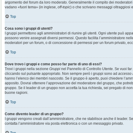
argomento del forum da loro moderato. Generalmente il compito dei moderatori è 
vadano «fuori tema» (in inglese,
off-topic
) o che scrivano messaggi oltraggiosi e
Top
Cosa sono i gruppi di utenti?
I gruppi permettono agli amministratori di riunire gli utenti. Ogni utente può ap
possono venire assegnati diversi permessi. Questo facilita l’amministratore nell
moderatori per un forum, o di concessione di permessi per un forum privato, ecc
Top
Dove trovo i gruppi e come posso far parte di uno di essi?
Trovi i gruppi nella sezione
Gruppi
nel Pannello di Controllo Utente. Se vuoi far 
cliccando sul pulsante appropriato. Non sempre però i gruppi sono ad
accesso 
hanno l’elenco dei membri nascosto. Se il gruppo è aperto, puoi chiedere l’amm
apposito. Dovrai ottenere l’approvazione del moderatore del gruppo, che potrebb
gruppo. Se il leader di un gruppo non accetta la tua richiesta, sei pregato di non
buone ragioni.
Top
Come divento leader di un gruppo?
I gruppi vengono creati dall’amministratore, che ne stabilisce anche il leader. 
contatta l’amministratore via posta elettronica o con un messaggio privato.