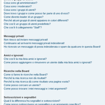
Cosa sono gli amministratori?
Cosa sono i moderatori?
Cosa sono i gruppi di utenti?
Dove trovo i gruppi e come posso far parte di uno di essi?
Come divento leader di un gruppo?
Perché alcuni gruppi di utenti appaiono in colori differenti?
Che cos’è un gruppo di utenti predefinito?
Che cos’è il collegamento “Staff”?
Messaggi privati
Non riesco ad inviare messaggi privati!
Continuano ad arrivarmi messaggi privati indesiderati!
Ho ricevuto un messaggio di posta indesiderata o spam da qualcuno in questa Board!
Amici e ignorati
Che cos’è la mia lista amici e ignorati?
Come posso aggiungere o rimuovere un utente dalla mia lista amici o ignorati?
Ricerche nella Board
Come si fanno le ricerche nella Board?
Perché la mia ricerca non dà risultati?
Perché la mia ricerca dà come risultato una pagina vuota?
Come posso cercare un utente?
Come posso trovare i miei messaggi e i miei argomenti?
Sottoscrizioni e segnalibri
Qual è la differenza fra segnalibri e sottoscrizioni?
Come posso sottoscrivere un segnalibro o un argomento specifico?