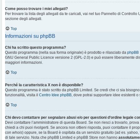
Come posso trovare i miei allegati?
Per trovare la lista degli allegati da te caricati, vai nel tuo Pannello di Controllo
sezione degli allegati.
Top
Informazioni su phpBB
Chi ha scritto questo programma?
Questo programma (nella sua forma originale) è prodotto e rilasciato da
phpBB 
GNU General Public Licence versione 2 (GPL-2.0) e può essere liberamente distr
maggiori informazioni.
Top
Perché la caratteristica X non è disponibile?
Questo programma è stato scritto da phpBB Limited. Se credi che ci sia bisogn
funzionalità, visita il
Centro Idee phpBB
, dove potrai supportare idee esistenti o
Top
Chi devo contattare per segnalare abusi e/o per questioni d’ordine legale c
Devi contattare l’amministratore di questa Board. Se non riesci a trovarlo, prova
chiedi a chi puoi rivolgerti. Se ancora non ottieni risposta, puoi contattare il prop
con
whois
) oppure, se la Board è ospitata da un servizio gratuito (ad es. yahoo, f
di tale servizio. Nota che phpBB Limited e phpBB Store non hanno
assolutamen