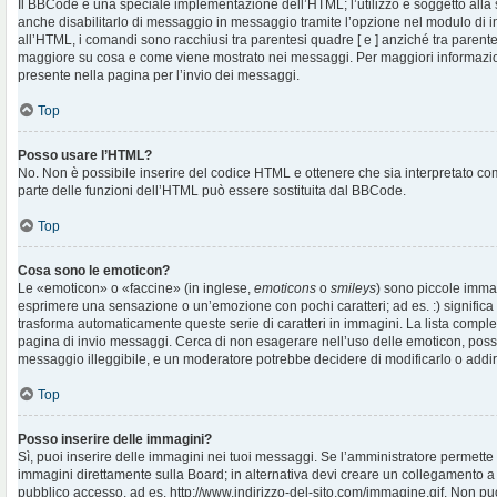
Il BBCode è una speciale implementazione dell’HTML; l’utilizzo è soggetto alla 
anche disabilitarlo di messaggio in messaggio tramite l’opzione nel modulo di i
all’HTML, i comandi sono racchiusi tra parentesi quadre [ e ] anziché tra parentes
maggiore su cosa e come viene mostrato nei messaggi. Per maggiori informazio
presente nella pagina per l’invio dei messaggi.
Top
Posso usare l’HTML?
No. Non è possibile inserire del codice HTML e ottenere che sia interpretato c
parte delle funzioni dell’HTML può essere sostituita dal BBCode.
Top
Cosa sono le emoticon?
Le «emoticon» o «faccine» (in inglese,
emoticons
o
smileys
) sono piccole imma
esprimere una sensazione o un’emozione con pochi caratteri; ad es. :) significa fe
trasforma automaticamente queste serie di caratteri in immagini. La lista complet
pagina di invio messaggi. Cerca di non esagerare nell’uso delle emoticon, pos
messaggio illeggibile, e un moderatore potrebbe decidere di modificarlo o addiri
Top
Posso inserire delle immagini?
Sì, puoi inserire delle immagini nei tuoi messaggi. Se l’amministratore permette g
immagini direttamente sulla Board; in alternativa devi creare un collegamento a
pubblico accesso, ad es. http://www.indirizzo-del-sito.com/immagine.gif. Non puo