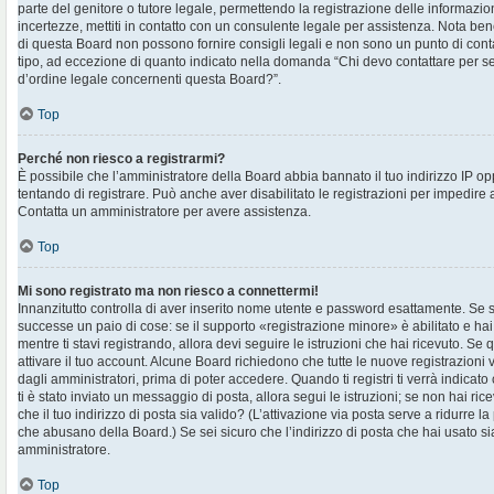
parte del genitore o tutore legale, permettendo la registrazione delle informazion
incertezze, mettiti in contatto con un consulente legale per assistenza. Nota ben
di questa Board non possono fornire consigli legali e non sono un punto di contat
tipo, ad eccezione di quanto indicato nella domanda “Chi devo contattare per s
d’ordine legale concernenti questa Board?”.
Top
Perché non riesco a registrarmi?
È possibile che l’amministratore della Board abbia bannato il tuo indirizzo IP op
tentando di registrare. Può anche aver disabilitato le registrazioni per impedire ai 
Contatta un amministratore per avere assistenza.
Top
Mi sono registrato ma non riesco a connettermi!
Innanzitutto controlla di aver inserito nome utente e password esattamente. Se s
successe un paio di cose: se il supporto «registrazione minore» è abilitato e hai
mentre ti stavi registrando, allora devi seguire le istruzioni che hai ricevuto. Se 
attivare il tuo account. Alcune Board richiedono che tutte le nuove registrazioni 
dagli amministratori, prima di poter accedere. Quando ti registri ti verrà indicato 
ti è stato inviato un messaggio di posta, allora segui le istruzioni; se non hai ri
che il tuo indirizzo di posta sia valido? (L’attivazione via posta serve a ridurre la
che abusano della Board.) Se sei sicuro che l’indirizzo di posta che hai usato sia
amministratore.
Top