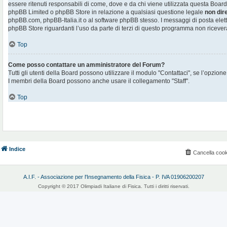
essere ritenuti responsabili di come, dove e da chi viene utilizzata questa Board
phpBB Limited o phpBB Store in relazione a qualsiasi questione legale
non dir
phpBB.com, phpBB-Italia.it o al software phpBB stesso. I messaggi di posta elett
phpBB Store riguardanti l’uso da parte di terzi di questo programma non ricever
Top
Come posso contattare un amministratore del Forum?
Tutti gli utenti della Board possono utilizzare il modulo "Contattaci", se l’opzione
I membri della Board possono anche usare il collegamento "Staff".
Top
Indice
Cancella cook
A.I.F. - Associazione per l'Insegnamento della Fisica - P. IVA 01906200207
Copyright © 2017 Olimpiadi Italiane di Fisica. Tutti i diritti riservati.