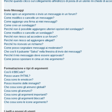
Perché quando clicco sul collegamento all’indirizzo di posta di un utente mi chiede di acc
Invio Messaggi
Come apro un argomento o invio un messaggio in un forum?
Come modifico o cancello un messaggio?
Come aggiungo una firma ai miei messaggi?
Come creo un sondaggio?
Perché non è possibile aggiungere ulteriori opzioni del sondaggio?
Come modifico o cancello un sondaggio?
Perché non riesco ad accedere a un forum?
Perché non riesco ad aggiungere allegati?
Perché ho ricevuto un richiamo?
Come posso segnalare messaggi ai moderatori?
Che cos’è il pulsante “Salva” nella finestra di invio dei messaggi?
Perché il mio messaggio deve essere approvato?
Come posso spostare in cima un mio argomento?
Formattazione e tipi di argomenti
Cos’è il BBCode?
Posso usare l’HTML?
Cosa sono le emoticon?
Posso inserire delle immagini?
Che cosa sono gli annunci globali?
Cosa sono gli annunci?
Cosa sono gli argomenti importanti?
Cosa sono gli argomenti bloccati?
Che cosa sono le icone argomento?
Livelli e gruppi di utenti