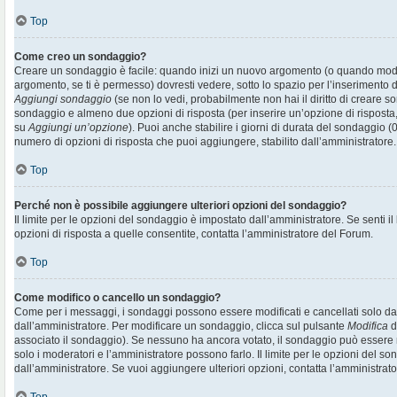
Top
Come creo un sondaggio?
Creare un sondaggio è facile: quando inizi un nuovo argomento (o quando modif
argomento, se ti è permesso) dovresti vedere, sotto lo spazio per l’inserimento d
Aggiungi sondaggio
(se non lo vedi, probabilmente non hai il diritto di creare son
sondaggio e almeno due opzioni di risposta (per inserire un’opzione di risposta, 
su
Aggiungi un’opzione
). Puoi anche stabilire i giorni di durata del sondaggio (0
numero di opzioni di risposta che puoi aggiungere, stabilito dall’amministratore.
Top
Perché non è possibile aggiungere ulteriori opzioni del sondaggio?
Il limite per le opzioni del sondaggio è impostato dall’amministratore. Se senti il
opzioni di risposta a quelle consentite, contatta l’amministratore del Forum.
Top
Come modifico o cancello un sondaggio?
Come per i messaggi, i sondaggi possono essere modificati e cancellati solo dai r
dall’amministratore. Per modificare un sondaggio, clicca sul pulsante
Modifica
d
associato il sondaggio). Se nessuno ha ancora votato, il sondaggio può essere m
solo i moderatori e l’amministratore possono farlo. Il limite per le opzioni del s
dall’amministratore. Se vuoi aggiungere ulteriori opzioni, contatta l’amministrato