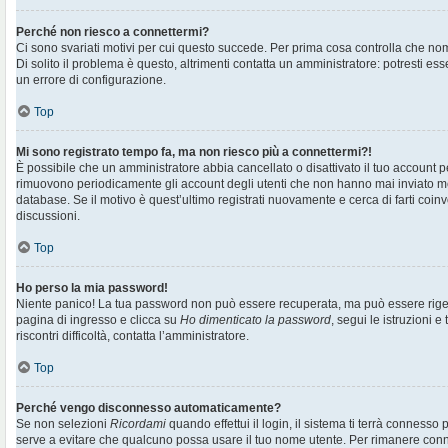
Perché non riesco a connettermi?
Ci sono svariati motivi per cui questo succede. Per prima cosa controlla che no
Di solito il problema è questo, altrimenti contatta un amministratore: potresti e
un errore di configurazione.
Top
Mi sono registrato tempo fa, ma non riesco più a connettermi?!
È possibile che un amministratore abbia cancellato o disattivato il tuo account pe
rimuovono periodicamente gli account degli utenti che non hanno mai inviato me
database. Se il motivo è quest’ultimo registrati nuovamente e cerca di farti co
discussioni.
Top
Ho perso la mia password!
Niente panico! La tua password non può essere recuperata, ma può essere rigen
pagina di ingresso e clicca su
Ho dimenticato la password
, segui le istruzioni e
riscontri difficoltà, contatta l’amministratore.
Top
Perché vengo disconnesso automaticamente?
Se non selezioni
Ricordami
quando effettui il login, il sistema ti terrà connesso
serve a evitare che qualcuno possa usare il tuo nome utente. Per rimanere con