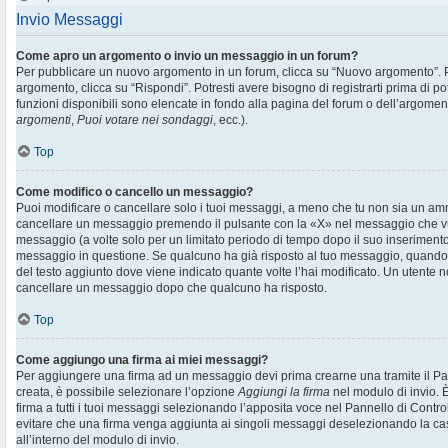
Invio Messaggi
Come apro un argomento o invio un messaggio in un forum?
Per pubblicare un nuovo argomento in un forum, clicca su “Nuovo argomento”. 
argomento, clicca su “Rispondi”. Potresti avere bisogno di registrarti prima di p
funzioni disponibili sono elencate in fondo alla pagina del forum o dell’argoment
argomenti
,
Puoi votare nei sondaggi
, ecc.).
Top
Come modifico o cancello un messaggio?
Puoi modificare o cancellare solo i tuoi messaggi, a meno che tu non sia un am
cancellare un messaggio premendo il pulsante con la «X» nel messaggio che vu
messaggio (a volte solo per un limitato periodo di tempo dopo il suo inserimen
messaggio in questione. Se qualcuno ha già risposto al tuo messaggio, quando ef
del testo aggiunto dove viene indicato quante volte l’hai modificato. Un utente
cancellare un messaggio dopo che qualcuno ha risposto.
Top
Come aggiungo una firma ai miei messaggi?
Per aggiungere una firma ad un messaggio devi prima crearne una tramite il Pan
creata, è possibile selezionare l’opzione
Aggiungi la firma
nel modulo di invio. 
firma a tutti i tuoi messaggi selezionando l’apposita voce nel Pannello di Controll
evitare che una firma venga aggiunta ai singoli messaggi deselezionando la cas
all’interno del modulo di invio.