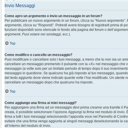
Invio Messaggi
Come apro un argomento o invio un messaggio in un forum?
Per pubblicare un nuovo argomento in un forum, clicca su “Nuovo argomento”. 
argomento, clicca su “Rispondi”. Potresti avere bisogno di registrarti prima di p
funzioni disponibili sono elencate in fondo alla pagina del forum o dell’argoment
argomenti
,
Puoi votare nei sondaggi
, ecc.).
Top
Come modifico o cancello un messaggio?
Puoi modificare o cancellare solo i tuoi messaggi, a meno che tu non sia un am
cancellare un messaggio premendo il pulsante con la «X» nel messaggio che vu
messaggio (a volte solo per un limitato periodo di tempo dopo il suo inserimen
messaggio in questione. Se qualcuno ha già risposto al tuo messaggio, quando ef
del testo aggiunto dove viene indicato quante volte l’hai modificato. Un utente
cancellare un messaggio dopo che qualcuno ha risposto.
Top
Come aggiungo una firma ai miei messaggi?
Per aggiungere una firma ad un messaggio devi prima crearne una tramite il Pan
creata, è possibile selezionare l’opzione
Aggiungi la firma
nel modulo di invio. 
firma a tutti i tuoi messaggi selezionando l’apposita voce nel Pannello di Controll
evitare che una firma venga aggiunta ai singoli messaggi deselezionando la cas
all’interno del modulo di invio.