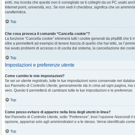
entri, ma ricorda che questo non è consigliato se ti colleghi da un PC usato anche 
Internet point, università, ecc. Se non vedi il checkbox, significa che un amminis
caratteristica.
Top
Che cosa provoca il comando “Cancella cookie”?
La funzione “Cancella cookie” eliminerà tutti i cookie generati da phpBB che t
oltre a permetterti ad esempio di tenere traccia di quello che hai letto, se l’ammi
hai avuto problemi di accesso o di uscita dal sistema, la cancellazione dei cookie
Top
Impostazioni e preferenze utente
Come cambio le mie impostazioni?
Se sei un utente registrato, tutte le tue impostazioni sono conservate nel databa
tuo Pannello di Controllo Utente; generalmente sta in cima ad ogni pagina, m
vero. Questo ti permetterà di cambiare tutte le tue impostazioni e le preferenze.
Top
Come posso evitare di apparire nella lista degli utenti in linea?
Nel Pannello di Controllo Utente, sotto “Preferenze”, trovi l’opzione
Nascondi il t
opzione, apparirai solo agli amministratori e a te stesso. Verrai identificato com
Top