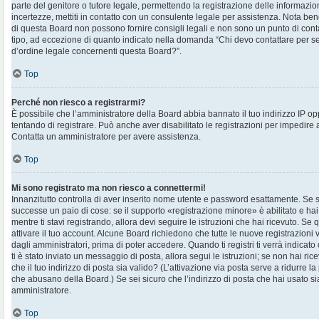
parte del genitore o tutore legale, permettendo la registrazione delle informazion
incertezze, mettiti in contatto con un consulente legale per assistenza. Nota ben
di questa Board non possono fornire consigli legali e non sono un punto di contat
tipo, ad eccezione di quanto indicato nella domanda “Chi devo contattare per s
d’ordine legale concernenti questa Board?”.
Top
Perché non riesco a registrarmi?
È possibile che l’amministratore della Board abbia bannato il tuo indirizzo IP op
tentando di registrare. Può anche aver disabilitato le registrazioni per impedire ai 
Contatta un amministratore per avere assistenza.
Top
Mi sono registrato ma non riesco a connettermi!
Innanzitutto controlla di aver inserito nome utente e password esattamente. Se s
successe un paio di cose: se il supporto «registrazione minore» è abilitato e hai
mentre ti stavi registrando, allora devi seguire le istruzioni che hai ricevuto. Se 
attivare il tuo account. Alcune Board richiedono che tutte le nuove registrazioni 
dagli amministratori, prima di poter accedere. Quando ti registri ti verrà indicato 
ti è stato inviato un messaggio di posta, allora segui le istruzioni; se non hai ri
che il tuo indirizzo di posta sia valido? (L’attivazione via posta serve a ridurre la
che abusano della Board.) Se sei sicuro che l’indirizzo di posta che hai usato sia
amministratore.
Top