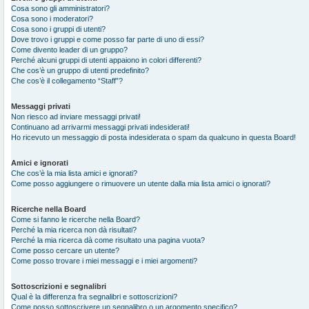
Cosa sono gli amministratori?
Cosa sono i moderatori?
Cosa sono i gruppi di utenti?
Dove trovo i gruppi e come posso far parte di uno di essi?
Come divento leader di un gruppo?
Perché alcuni gruppi di utenti appaiono in colori differenti?
Che cos’è un gruppo di utenti predefinito?
Che cos’è il collegamento “Staff”?
Messaggi privati
Non riesco ad inviare messaggi privati!
Continuano ad arrivarmi messaggi privati indesiderati!
Ho ricevuto un messaggio di posta indesiderata o spam da qualcuno in questa Board!
Amici e ignorati
Che cos’è la mia lista amici e ignorati?
Come posso aggiungere o rimuovere un utente dalla mia lista amici o ignorati?
Ricerche nella Board
Come si fanno le ricerche nella Board?
Perché la mia ricerca non dà risultati?
Perché la mia ricerca dà come risultato una pagina vuota?
Come posso cercare un utente?
Come posso trovare i miei messaggi e i miei argomenti?
Sottoscrizioni e segnalibri
Qual è la differenza fra segnalibri e sottoscrizioni?
Come posso sottoscrivere un segnalibro o un argomento specifico?