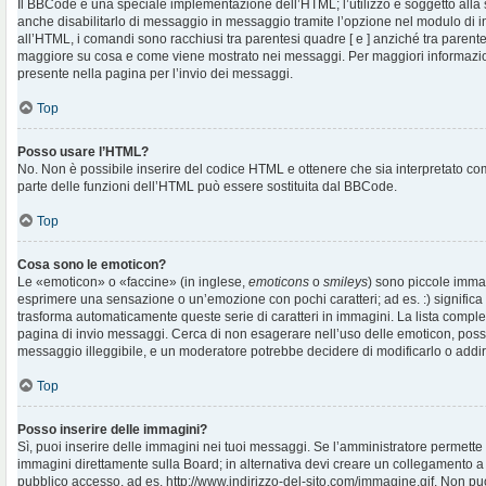
Il BBCode è una speciale implementazione dell’HTML; l’utilizzo è soggetto alla 
anche disabilitarlo di messaggio in messaggio tramite l’opzione nel modulo di i
all’HTML, i comandi sono racchiusi tra parentesi quadre [ e ] anziché tra parentes
maggiore su cosa e come viene mostrato nei messaggi. Per maggiori informazio
presente nella pagina per l’invio dei messaggi.
Top
Posso usare l’HTML?
No. Non è possibile inserire del codice HTML e ottenere che sia interpretato c
parte delle funzioni dell’HTML può essere sostituita dal BBCode.
Top
Cosa sono le emoticon?
Le «emoticon» o «faccine» (in inglese,
emoticons
o
smileys
) sono piccole imma
esprimere una sensazione o un’emozione con pochi caratteri; ad es. :) significa fe
trasforma automaticamente queste serie di caratteri in immagini. La lista complet
pagina di invio messaggi. Cerca di non esagerare nell’uso delle emoticon, pos
messaggio illeggibile, e un moderatore potrebbe decidere di modificarlo o addiri
Top
Posso inserire delle immagini?
Sì, puoi inserire delle immagini nei tuoi messaggi. Se l’amministratore permette g
immagini direttamente sulla Board; in alternativa devi creare un collegamento a
pubblico accesso, ad es. http://www.indirizzo-del-sito.com/immagine.gif. Non puo