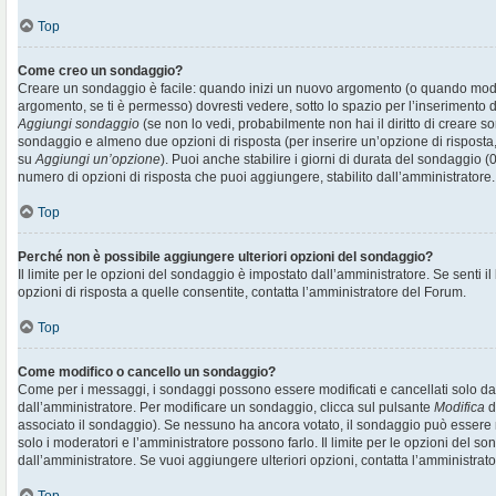
Top
Come creo un sondaggio?
Creare un sondaggio è facile: quando inizi un nuovo argomento (o quando modif
argomento, se ti è permesso) dovresti vedere, sotto lo spazio per l’inserimento d
Aggiungi sondaggio
(se non lo vedi, probabilmente non hai il diritto di creare son
sondaggio e almeno due opzioni di risposta (per inserire un’opzione di risposta, 
su
Aggiungi un’opzione
). Puoi anche stabilire i giorni di durata del sondaggio (0
numero di opzioni di risposta che puoi aggiungere, stabilito dall’amministratore.
Top
Perché non è possibile aggiungere ulteriori opzioni del sondaggio?
Il limite per le opzioni del sondaggio è impostato dall’amministratore. Se senti il
opzioni di risposta a quelle consentite, contatta l’amministratore del Forum.
Top
Come modifico o cancello un sondaggio?
Come per i messaggi, i sondaggi possono essere modificati e cancellati solo dai r
dall’amministratore. Per modificare un sondaggio, clicca sul pulsante
Modifica
d
associato il sondaggio). Se nessuno ha ancora votato, il sondaggio può essere m
solo i moderatori e l’amministratore possono farlo. Il limite per le opzioni del s
dall’amministratore. Se vuoi aggiungere ulteriori opzioni, contatta l’amministrato