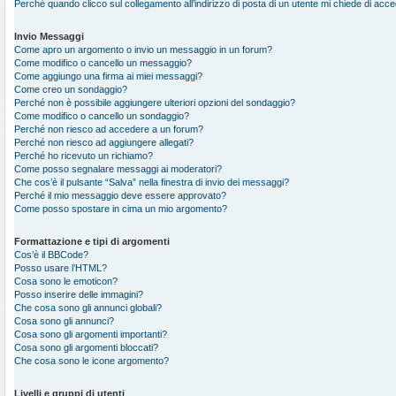
Perché quando clicco sul collegamento all’indirizzo di posta di un utente mi chiede di acc
Invio Messaggi
Come apro un argomento o invio un messaggio in un forum?
Come modifico o cancello un messaggio?
Come aggiungo una firma ai miei messaggi?
Come creo un sondaggio?
Perché non è possibile aggiungere ulteriori opzioni del sondaggio?
Come modifico o cancello un sondaggio?
Perché non riesco ad accedere a un forum?
Perché non riesco ad aggiungere allegati?
Perché ho ricevuto un richiamo?
Come posso segnalare messaggi ai moderatori?
Che cos’è il pulsante “Salva” nella finestra di invio dei messaggi?
Perché il mio messaggio deve essere approvato?
Come posso spostare in cima un mio argomento?
Formattazione e tipi di argomenti
Cos’è il BBCode?
Posso usare l’HTML?
Cosa sono le emoticon?
Posso inserire delle immagini?
Che cosa sono gli annunci globali?
Cosa sono gli annunci?
Cosa sono gli argomenti importanti?
Cosa sono gli argomenti bloccati?
Che cosa sono le icone argomento?
Livelli e gruppi di utenti