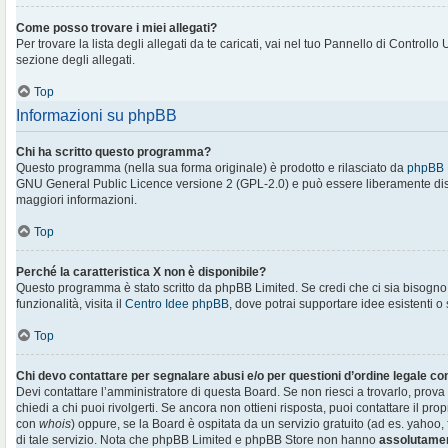
Come posso trovare i miei allegati?
Per trovare la lista degli allegati da te caricati, vai nel tuo Pannello di Controllo
sezione degli allegati.
Top
Informazioni su phpBB
Chi ha scritto questo programma?
Questo programma (nella sua forma originale) è prodotto e rilasciato da
phpBB 
GNU General Public Licence versione 2 (GPL-2.0) e può essere liberamente distr
maggiori informazioni.
Top
Perché la caratteristica X non è disponibile?
Questo programma è stato scritto da phpBB Limited. Se credi che ci sia bisogn
funzionalità, visita il
Centro Idee phpBB
, dove potrai supportare idee esistenti o
Top
Chi devo contattare per segnalare abusi e/o per questioni d’ordine legale c
Devi contattare l’amministratore di questa Board. Se non riesci a trovarlo, prova
chiedi a chi puoi rivolgerti. Se ancora non ottieni risposta, puoi contattare il prop
con
whois
) oppure, se la Board è ospitata da un servizio gratuito (ad es. yahoo, f
di tale servizio. Nota che phpBB Limited e phpBB Store non hanno
assolutamen