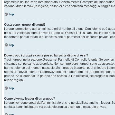
argomento del forum da loro moderato. Generalmente il compito dei moderatori è 
vadano «fuori tema» (in inglese,
off-topic
) o che scrivano messaggi oltraggiosi e
Top
Cosa sono i gruppi di utenti?
I gruppi permettono agli amministratori di riunire gli utenti. Ogni utente può ap
possono venire assegnati diversi permessi. Questo facilita l’amministratore nell
moderatori per un forum, o di concessione di permessi per un forum privato, ecc
Top
Dove trovo i gruppi e come posso far parte di uno di essi?
Trovi i gruppi nella sezione
Gruppi
nel Pannello di Controllo Utente. Se vuoi far 
cliccando sul pulsante appropriato. Non sempre però i gruppi sono ad
accesso 
hanno l’elenco dei membri nascosto. Se il gruppo è aperto, puoi chiedere l’amm
apposito. Dovrai ottenere l’approvazione del moderatore del gruppo, che potrebb
gruppo. Se il leader di un gruppo non accetta la tua richiesta, sei pregato di non
buone ragioni.
Top
Come divento leader di un gruppo?
I gruppi vengono creati dall’amministratore, che ne stabilisce anche il leader. 
contatta l’amministratore via posta elettronica o con un messaggio privato.