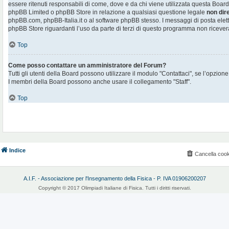
essere ritenuti responsabili di come, dove e da chi viene utilizzata questa Board
phpBB Limited o phpBB Store in relazione a qualsiasi questione legale
non dir
phpBB.com, phpBB-Italia.it o al software phpBB stesso. I messaggi di posta elett
phpBB Store riguardanti l’uso da parte di terzi di questo programma non ricever
Top
Come posso contattare un amministratore del Forum?
Tutti gli utenti della Board possono utilizzare il modulo "Contattaci", se l’opzione
I membri della Board possono anche usare il collegamento "Staff".
Top
Indice
Cancella cook
A.I.F. - Associazione per l'Insegnamento della Fisica - P. IVA 01906200207
Copyright © 2017 Olimpiadi Italiane di Fisica. Tutti i diritti riservati.