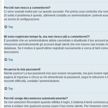
Perché non riesco a connettermi?
Ci sono svariati motivi per cui questo succede. Per prima cosa controlla che no
Di solito il problema è questo, altrimenti contatta un amministratore: potresti e
un errore di configurazione.
Top
Mi sono registrato tempo fa, ma non riesco più a connettermi?!
È possibile che un amministratore abbia cancellato o disattivato il tuo account pe
rimuovono periodicamente gli account degli utenti che non hanno mai inviato me
database. Se il motivo è quest’ultimo registrati nuovamente e cerca di farti co
discussioni.
Top
Ho perso la mia password!
Niente panico! La tua password non può essere recuperata, ma può essere rigen
pagina di ingresso e clicca su
Ho dimenticato la password
, segui le istruzioni e
riscontri difficoltà, contatta l’amministratore.
Top
Perché vengo disconnesso automaticamente?
Se non selezioni
Ricordami
quando effettui il login, il sistema ti terrà connesso
serve a evitare che qualcuno possa usare il tuo nome utente. Per rimanere con