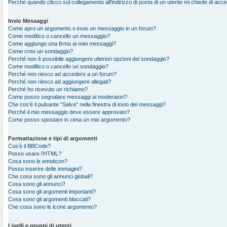
Perché quando clicco sul collegamento all’indirizzo di posta di un utente mi chiede di acc
Invio Messaggi
Come apro un argomento o invio un messaggio in un forum?
Come modifico o cancello un messaggio?
Come aggiungo una firma ai miei messaggi?
Come creo un sondaggio?
Perché non è possibile aggiungere ulteriori opzioni del sondaggio?
Come modifico o cancello un sondaggio?
Perché non riesco ad accedere a un forum?
Perché non riesco ad aggiungere allegati?
Perché ho ricevuto un richiamo?
Come posso segnalare messaggi ai moderatori?
Che cos’è il pulsante “Salva” nella finestra di invio dei messaggi?
Perché il mio messaggio deve essere approvato?
Come posso spostare in cima un mio argomento?
Formattazione e tipi di argomenti
Cos’è il BBCode?
Posso usare l’HTML?
Cosa sono le emoticon?
Posso inserire delle immagini?
Che cosa sono gli annunci globali?
Cosa sono gli annunci?
Cosa sono gli argomenti importanti?
Cosa sono gli argomenti bloccati?
Che cosa sono le icone argomento?
Livelli e gruppi di utenti