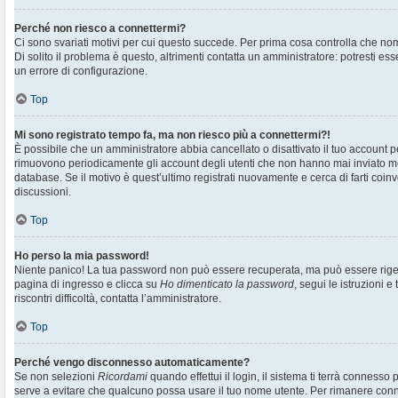
Perché non riesco a connettermi?
Ci sono svariati motivi per cui questo succede. Per prima cosa controlla che no
Di solito il problema è questo, altrimenti contatta un amministratore: potresti e
un errore di configurazione.
Top
Mi sono registrato tempo fa, ma non riesco più a connettermi?!
È possibile che un amministratore abbia cancellato o disattivato il tuo account pe
rimuovono periodicamente gli account degli utenti che non hanno mai inviato me
database. Se il motivo è quest’ultimo registrati nuovamente e cerca di farti co
discussioni.
Top
Ho perso la mia password!
Niente panico! La tua password non può essere recuperata, ma può essere rigen
pagina di ingresso e clicca su
Ho dimenticato la password
, segui le istruzioni e
riscontri difficoltà, contatta l’amministratore.
Top
Perché vengo disconnesso automaticamente?
Se non selezioni
Ricordami
quando effettui il login, il sistema ti terrà connesso
serve a evitare che qualcuno possa usare il tuo nome utente. Per rimanere con