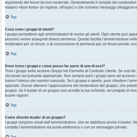
argomento del forum da loro moderato. Generalmente il compito dei moderatori è 
vadano «fuori tema» (in inglese,
off-topic
) o che scrivano messaggi oltraggiosi e
Top
Cosa sono i gruppi di utenti?
I gruppi permettono agli amministratori di riunire gli utenti. Ogni utente può ap
possono venire assegnati diversi permessi. Questo facilita l’amministratore nell
moderatori per un forum, o di concessione di permessi per un forum privato, ecc
Top
Dove trovo i gruppi e come posso far parte di uno di essi?
Trovi i gruppi nella sezione
Gruppi
nel Pannello di Controllo Utente. Se vuoi far 
cliccando sul pulsante appropriato. Non sempre però i gruppi sono ad
accesso 
hanno l’elenco dei membri nascosto. Se il gruppo è aperto, puoi chiedere l’amm
apposito. Dovrai ottenere l’approvazione del moderatore del gruppo, che potrebb
gruppo. Se il leader di un gruppo non accetta la tua richiesta, sei pregato di non
buone ragioni.
Top
Come divento leader di un gruppo?
I gruppi vengono creati dall’amministratore, che ne stabilisce anche il leader. 
contatta l’amministratore via posta elettronica o con un messaggio privato.