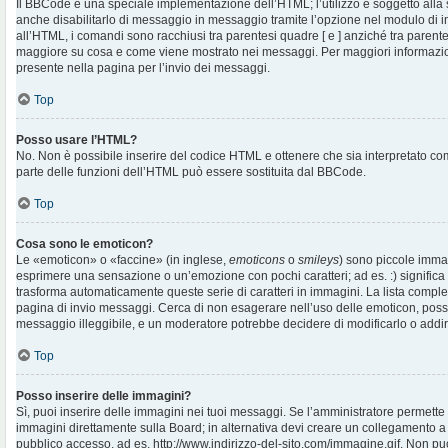
Il BBCode è una speciale implementazione dell’HTML; l’utilizzo è soggetto alla 
anche disabilitarlo di messaggio in messaggio tramite l’opzione nel modulo di i
all’HTML, i comandi sono racchiusi tra parentesi quadre [ e ] anziché tra parentes
maggiore su cosa e come viene mostrato nei messaggi. Per maggiori informazio
presente nella pagina per l’invio dei messaggi.
Top
Posso usare l’HTML?
No. Non è possibile inserire del codice HTML e ottenere che sia interpretato c
parte delle funzioni dell’HTML può essere sostituita dal BBCode.
Top
Cosa sono le emoticon?
Le «emoticon» o «faccine» (in inglese,
emoticons
o
smileys
) sono piccole imma
esprimere una sensazione o un’emozione con pochi caratteri; ad es. :) significa fe
trasforma automaticamente queste serie di caratteri in immagini. La lista complet
pagina di invio messaggi. Cerca di non esagerare nell’uso delle emoticon, pos
messaggio illeggibile, e un moderatore potrebbe decidere di modificarlo o addiri
Top
Posso inserire delle immagini?
Sì, puoi inserire delle immagini nei tuoi messaggi. Se l’amministratore permette g
immagini direttamente sulla Board; in alternativa devi creare un collegamento a
pubblico accesso, ad es. http://www.indirizzo-del-sito.com/immagine.gif. Non puo