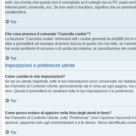
entri, ma ricorda che questo non è consigliato se ti colleghi da un PC usato anche 
Internet point, università, ecc. Se non vedi il checkbox, significa che un amminis
caratteristica.
Top
Che cosa provoca il comando “Cancella cookie”?
La funzione “Cancella cookie” eliminerà tutti i cookie generati da phpBB che t
oltre a permetterti ad esempio di tenere traccia di quello che hai letto, se l’ammi
hai avuto problemi di accesso o di uscita dal sistema, la cancellazione dei cookie
Top
Impostazioni e preferenze utente
Come cambio le mie impostazioni?
Se sei un utente registrato, tutte le tue impostazioni sono conservate nel databa
tuo Pannello di Controllo Utente; generalmente sta in cima ad ogni pagina, m
vero. Questo ti permetterà di cambiare tutte le tue impostazioni e le preferenze.
Top
Come posso evitare di apparire nella lista degli utenti in linea?
Nel Pannello di Controllo Utente, sotto “Preferenze”, trovi l’opzione
Nascondi il t
opzione, apparirai solo agli amministratori e a te stesso. Verrai identificato com
Top