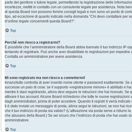
parte del genitore o tutore legale, permettendo la registrazione delle informazion
incertezze, mettiti in contatto con un consulente legale per assistenza. Nota ben
di questa Board non possono fornire consigli legali e non sono un punto di contat
tipo, ad eccezione di quanto indicato nella domanda “Chi devo contattare per s
d’ordine legale concernenti questa Board?”.
Top
Perché non riesco a registrarmi?
È possibile che l’amministratore della Board abbia bannato il tuo indirizzo IP op
tentando di registrare. Può anche aver disabilitato le registrazioni per impedire ai 
Contatta un amministratore per avere assistenza.
Top
Mi sono registrato ma non riesco a connettermi!
Innanzitutto controlla di aver inserito nome utente e password esattamente. Se s
successe un paio di cose: se il supporto «registrazione minore» è abilitato e hai
mentre ti stavi registrando, allora devi seguire le istruzioni che hai ricevuto. Se 
attivare il tuo account. Alcune Board richiedono che tutte le nuove registrazioni 
dagli amministratori, prima di poter accedere. Quando ti registri ti verrà indicato 
ti è stato inviato un messaggio di posta, allora segui le istruzioni; se non hai ri
che il tuo indirizzo di posta sia valido? (L’attivazione via posta serve a ridurre la
che abusano della Board.) Se sei sicuro che l’indirizzo di posta che hai usato sia
amministratore.
Top