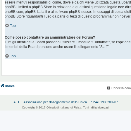
essere ritenuti responsabili di come, dove e da chi viene utilizzata questa Board
phpBB Limited o phpBB Store in relazione a qualsiasi questione legale
non dir
phpBB.com, phpBB-Italia.it o al software phpBB stesso. I messaggi di posta elett
phpBB Store riguardanti l’uso da parte di terzi di questo programma non ricever
Top
Come posso contattare un amministratore del Forum?
Tutti gli utenti della Board possono utilizzare il modulo "Contattaci", se l’opzione
I membri della Board possono anche usare il collegamento "Staff".
Top
Indice
Cancella cook
A.I.F. - Associazione per l'Insegnamento della Fisica - P. IVA 01906200207
Copyright © 2017 Olimpiadi Italiane di Fisica. Tutti i diritti riservati.