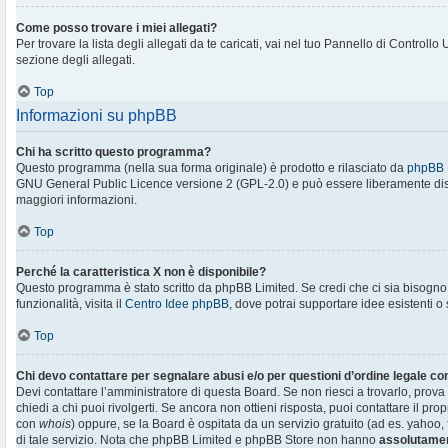
Come posso trovare i miei allegati?
Per trovare la lista degli allegati da te caricati, vai nel tuo Pannello di Controllo
sezione degli allegati.
Top
Informazioni su phpBB
Chi ha scritto questo programma?
Questo programma (nella sua forma originale) è prodotto e rilasciato da
phpBB 
GNU General Public Licence versione 2 (GPL-2.0) e può essere liberamente distr
maggiori informazioni.
Top
Perché la caratteristica X non è disponibile?
Questo programma è stato scritto da phpBB Limited. Se credi che ci sia bisogn
funzionalità, visita il
Centro Idee phpBB
, dove potrai supportare idee esistenti o
Top
Chi devo contattare per segnalare abusi e/o per questioni d’ordine legale c
Devi contattare l’amministratore di questa Board. Se non riesci a trovarlo, prova
chiedi a chi puoi rivolgerti. Se ancora non ottieni risposta, puoi contattare il prop
con
whois
) oppure, se la Board è ospitata da un servizio gratuito (ad es. yahoo, f
di tale servizio. Nota che phpBB Limited e phpBB Store non hanno
assolutamen