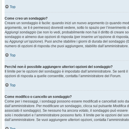
Top
Come creo un sondaggio?
Creare un sondaggio è facile: quando inizi un nuovo argomento (o quando modif
argomento, se ti è permesso) dovresti vedere, sotto lo spazio per l’inserimento d
Aggiungi sondaggio
(se non lo vedi, probabilmente non hai il diritto di creare son
sondaggio e almeno due opzioni di risposta (per inserire un’opzione di risposta, 
su
Aggiungi un’opzione
). Puoi anche stabilire i giorni di durata del sondaggio (0
numero di opzioni di risposta che puoi aggiungere, stabilito dall’amministratore.
Top
Perché non è possibile aggiungere ulteriori opzioni del sondaggio?
Il limite per le opzioni del sondaggio è impostato dall’amministratore. Se senti il
opzioni di risposta a quelle consentite, contatta l’amministratore del Forum.
Top
Come modifico o cancello un sondaggio?
Come per i messaggi, i sondaggi possono essere modificati e cancellati solo dai r
dall’amministratore. Per modificare un sondaggio, clicca sul pulsante
Modifica
d
associato il sondaggio). Se nessuno ha ancora votato, il sondaggio può essere m
solo i moderatori e l’amministratore possono farlo. Il limite per le opzioni del s
dall’amministratore. Se vuoi aggiungere ulteriori opzioni, contatta l’amministrato