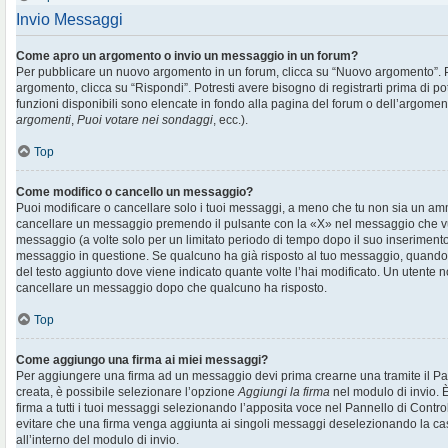
Invio Messaggi
Come apro un argomento o invio un messaggio in un forum?
Per pubblicare un nuovo argomento in un forum, clicca su “Nuovo argomento”. 
argomento, clicca su “Rispondi”. Potresti avere bisogno di registrarti prima di p
funzioni disponibili sono elencate in fondo alla pagina del forum o dell’argoment
argomenti
,
Puoi votare nei sondaggi
, ecc.).
Top
Come modifico o cancello un messaggio?
Puoi modificare o cancellare solo i tuoi messaggi, a meno che tu non sia un am
cancellare un messaggio premendo il pulsante con la «X» nel messaggio che vu
messaggio (a volte solo per un limitato periodo di tempo dopo il suo inserimen
messaggio in questione. Se qualcuno ha già risposto al tuo messaggio, quando ef
del testo aggiunto dove viene indicato quante volte l’hai modificato. Un utente
cancellare un messaggio dopo che qualcuno ha risposto.
Top
Come aggiungo una firma ai miei messaggi?
Per aggiungere una firma ad un messaggio devi prima crearne una tramite il Pan
creata, è possibile selezionare l’opzione
Aggiungi la firma
nel modulo di invio. 
firma a tutti i tuoi messaggi selezionando l’apposita voce nel Pannello di Controll
evitare che una firma venga aggiunta ai singoli messaggi deselezionando la cas
all’interno del modulo di invio.