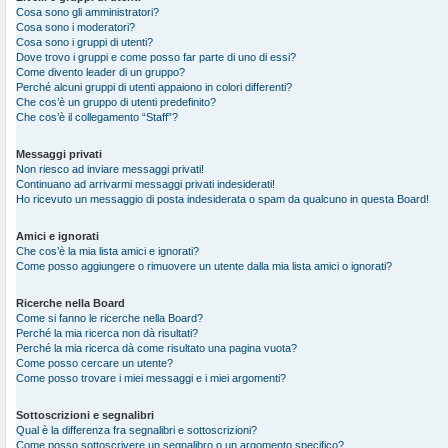
Cosa sono gli amministratori?
Cosa sono i moderatori?
Cosa sono i gruppi di utenti?
Dove trovo i gruppi e come posso far parte di uno di essi?
Come divento leader di un gruppo?
Perché alcuni gruppi di utenti appaiono in colori differenti?
Che cos’è un gruppo di utenti predefinito?
Che cos’è il collegamento “Staff”?
Messaggi privati
Non riesco ad inviare messaggi privati!
Continuano ad arrivarmi messaggi privati indesiderati!
Ho ricevuto un messaggio di posta indesiderata o spam da qualcuno in questa Board!
Amici e ignorati
Che cos’è la mia lista amici e ignorati?
Come posso aggiungere o rimuovere un utente dalla mia lista amici o ignorati?
Ricerche nella Board
Come si fanno le ricerche nella Board?
Perché la mia ricerca non dà risultati?
Perché la mia ricerca dà come risultato una pagina vuota?
Come posso cercare un utente?
Come posso trovare i miei messaggi e i miei argomenti?
Sottoscrizioni e segnalibri
Qual è la differenza fra segnalibri e sottoscrizioni?
Come posso sottoscrivere un segnalibro o un argomento specifico?