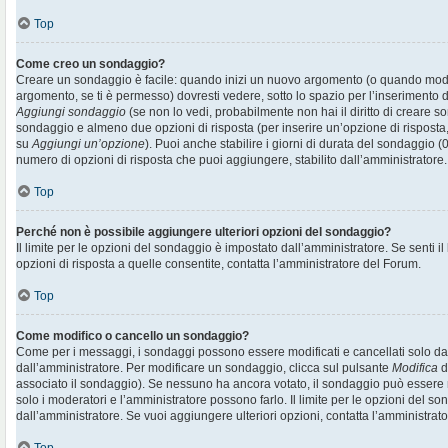
Top
Come creo un sondaggio?
Creare un sondaggio è facile: quando inizi un nuovo argomento (o quando modif
argomento, se ti è permesso) dovresti vedere, sotto lo spazio per l’inserimento d
Aggiungi sondaggio
(se non lo vedi, probabilmente non hai il diritto di creare son
sondaggio e almeno due opzioni di risposta (per inserire un’opzione di risposta, 
su
Aggiungi un’opzione
). Puoi anche stabilire i giorni di durata del sondaggio (0
numero di opzioni di risposta che puoi aggiungere, stabilito dall’amministratore.
Top
Perché non è possibile aggiungere ulteriori opzioni del sondaggio?
Il limite per le opzioni del sondaggio è impostato dall’amministratore. Se senti il
opzioni di risposta a quelle consentite, contatta l’amministratore del Forum.
Top
Come modifico o cancello un sondaggio?
Come per i messaggi, i sondaggi possono essere modificati e cancellati solo dai r
dall’amministratore. Per modificare un sondaggio, clicca sul pulsante
Modifica
d
associato il sondaggio). Se nessuno ha ancora votato, il sondaggio può essere m
solo i moderatori e l’amministratore possono farlo. Il limite per le opzioni del s
dall’amministratore. Se vuoi aggiungere ulteriori opzioni, contatta l’amministrato