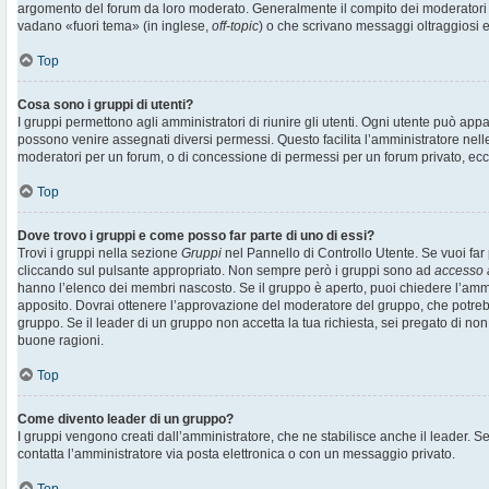
argomento del forum da loro moderato. Generalmente il compito dei moderatori è 
vadano «fuori tema» (in inglese,
off-topic
) o che scrivano messaggi oltraggiosi e
Top
Cosa sono i gruppi di utenti?
I gruppi permettono agli amministratori di riunire gli utenti. Ogni utente può ap
possono venire assegnati diversi permessi. Questo facilita l’amministratore nell
moderatori per un forum, o di concessione di permessi per un forum privato, ecc
Top
Dove trovo i gruppi e come posso far parte di uno di essi?
Trovi i gruppi nella sezione
Gruppi
nel Pannello di Controllo Utente. Se vuoi far 
cliccando sul pulsante appropriato. Non sempre però i gruppi sono ad
accesso 
hanno l’elenco dei membri nascosto. Se il gruppo è aperto, puoi chiedere l’amm
apposito. Dovrai ottenere l’approvazione del moderatore del gruppo, che potrebb
gruppo. Se il leader di un gruppo non accetta la tua richiesta, sei pregato di non
buone ragioni.
Top
Come divento leader di un gruppo?
I gruppi vengono creati dall’amministratore, che ne stabilisce anche il leader. 
contatta l’amministratore via posta elettronica o con un messaggio privato.