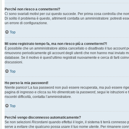
Perché non riesco a connettermi?
Ci sono svariati motivi per cui questo succede. Per prima cosa controlla che no
Di solito il problema è questo, altrimenti contatta un amministratore: potresti e
un errore di configurazione.
Top
Mi sono registrato tempo fa, ma non riesco più a connettermi?!
È possibile che un amministratore abbia cancellato o disattivato il tuo account pe
rimuovono periodicamente gli account degli utenti che non hanno mai inviato me
database. Se il motivo è quest’ultimo registrati nuovamente e cerca di farti co
discussioni.
Top
Ho perso la mia password!
Niente panico! La tua password non può essere recuperata, ma può essere rigen
pagina di ingresso e clicca su
Ho dimenticato la password
, segui le istruzioni e
riscontri difficoltà, contatta l’amministratore.
Top
Perché vengo disconnesso automaticamente?
Se non selezioni
Ricordami
quando effettui il login, il sistema ti terrà connesso
serve a evitare che qualcuno possa usare il tuo nome utente. Per rimanere con