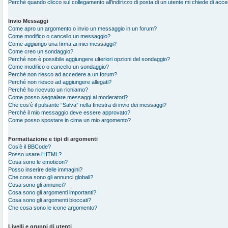
Perché quando clicco sul collegamento all’indirizzo di posta di un utente mi chiede di acc
Invio Messaggi
Come apro un argomento o invio un messaggio in un forum?
Come modifico o cancello un messaggio?
Come aggiungo una firma ai miei messaggi?
Come creo un sondaggio?
Perché non è possibile aggiungere ulteriori opzioni del sondaggio?
Come modifico o cancello un sondaggio?
Perché non riesco ad accedere a un forum?
Perché non riesco ad aggiungere allegati?
Perché ho ricevuto un richiamo?
Come posso segnalare messaggi ai moderatori?
Che cos’è il pulsante “Salva” nella finestra di invio dei messaggi?
Perché il mio messaggio deve essere approvato?
Come posso spostare in cima un mio argomento?
Formattazione e tipi di argomenti
Cos’è il BBCode?
Posso usare l’HTML?
Cosa sono le emoticon?
Posso inserire delle immagini?
Che cosa sono gli annunci globali?
Cosa sono gli annunci?
Cosa sono gli argomenti importanti?
Cosa sono gli argomenti bloccati?
Che cosa sono le icone argomento?
Livelli e gruppi di utenti