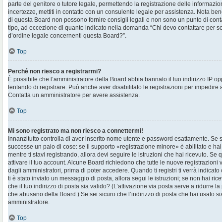
parte del genitore o tutore legale, permettendo la registrazione delle informazion
incertezze, mettiti in contatto con un consulente legale per assistenza. Nota ben
di questa Board non possono fornire consigli legali e non sono un punto di contat
tipo, ad eccezione di quanto indicato nella domanda “Chi devo contattare per s
d’ordine legale concernenti questa Board?”.
Top
Perché non riesco a registrarmi?
È possibile che l’amministratore della Board abbia bannato il tuo indirizzo IP op
tentando di registrare. Può anche aver disabilitato le registrazioni per impedire ai 
Contatta un amministratore per avere assistenza.
Top
Mi sono registrato ma non riesco a connettermi!
Innanzitutto controlla di aver inserito nome utente e password esattamente. Se s
successe un paio di cose: se il supporto «registrazione minore» è abilitato e hai
mentre ti stavi registrando, allora devi seguire le istruzioni che hai ricevuto. Se 
attivare il tuo account. Alcune Board richiedono che tutte le nuove registrazioni 
dagli amministratori, prima di poter accedere. Quando ti registri ti verrà indicato 
ti è stato inviato un messaggio di posta, allora segui le istruzioni; se non hai ri
che il tuo indirizzo di posta sia valido? (L’attivazione via posta serve a ridurre la
che abusano della Board.) Se sei sicuro che l’indirizzo di posta che hai usato sia
amministratore.
Top