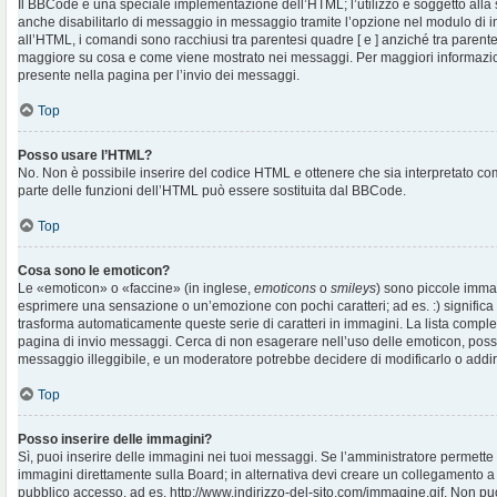
Il BBCode è una speciale implementazione dell’HTML; l’utilizzo è soggetto alla 
anche disabilitarlo di messaggio in messaggio tramite l’opzione nel modulo di i
all’HTML, i comandi sono racchiusi tra parentesi quadre [ e ] anziché tra parentes
maggiore su cosa e come viene mostrato nei messaggi. Per maggiori informazio
presente nella pagina per l’invio dei messaggi.
Top
Posso usare l’HTML?
No. Non è possibile inserire del codice HTML e ottenere che sia interpretato c
parte delle funzioni dell’HTML può essere sostituita dal BBCode.
Top
Cosa sono le emoticon?
Le «emoticon» o «faccine» (in inglese,
emoticons
o
smileys
) sono piccole imma
esprimere una sensazione o un’emozione con pochi caratteri; ad es. :) significa fe
trasforma automaticamente queste serie di caratteri in immagini. La lista complet
pagina di invio messaggi. Cerca di non esagerare nell’uso delle emoticon, pos
messaggio illeggibile, e un moderatore potrebbe decidere di modificarlo o addiri
Top
Posso inserire delle immagini?
Sì, puoi inserire delle immagini nei tuoi messaggi. Se l’amministratore permette g
immagini direttamente sulla Board; in alternativa devi creare un collegamento a
pubblico accesso, ad es. http://www.indirizzo-del-sito.com/immagine.gif. Non puo