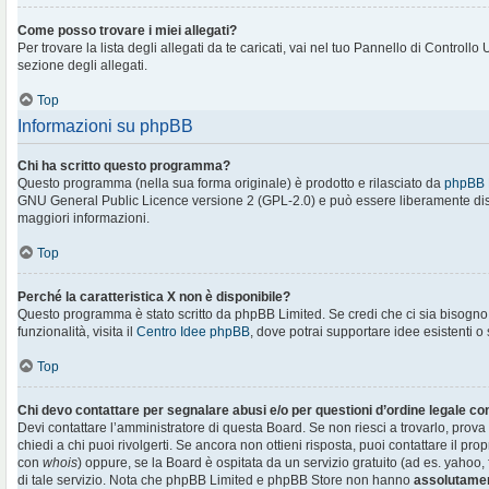
Come posso trovare i miei allegati?
Per trovare la lista degli allegati da te caricati, vai nel tuo Pannello di Controllo
sezione degli allegati.
Top
Informazioni su phpBB
Chi ha scritto questo programma?
Questo programma (nella sua forma originale) è prodotto e rilasciato da
phpBB 
GNU General Public Licence versione 2 (GPL-2.0) e può essere liberamente distr
maggiori informazioni.
Top
Perché la caratteristica X non è disponibile?
Questo programma è stato scritto da phpBB Limited. Se credi che ci sia bisogn
funzionalità, visita il
Centro Idee phpBB
, dove potrai supportare idee esistenti o
Top
Chi devo contattare per segnalare abusi e/o per questioni d’ordine legale c
Devi contattare l’amministratore di questa Board. Se non riesci a trovarlo, prova
chiedi a chi puoi rivolgerti. Se ancora non ottieni risposta, puoi contattare il prop
con
whois
) oppure, se la Board è ospitata da un servizio gratuito (ad es. yahoo, f
di tale servizio. Nota che phpBB Limited e phpBB Store non hanno
assolutamen