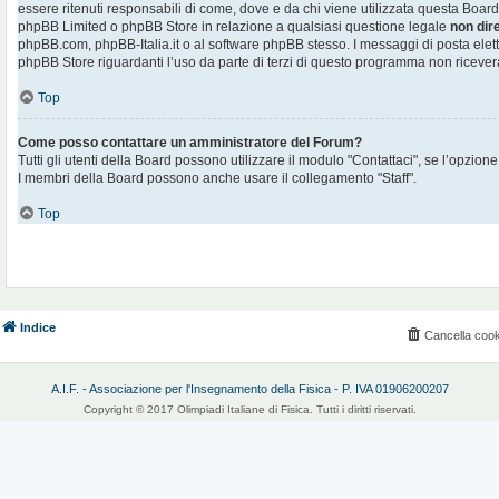
essere ritenuti responsabili di come, dove e da chi viene utilizzata questa Board
phpBB Limited o phpBB Store in relazione a qualsiasi questione legale
non dir
phpBB.com, phpBB-Italia.it o al software phpBB stesso. I messaggi di posta elett
phpBB Store riguardanti l’uso da parte di terzi di questo programma non ricever
Top
Come posso contattare un amministratore del Forum?
Tutti gli utenti della Board possono utilizzare il modulo "Contattaci", se l’opzione
I membri della Board possono anche usare il collegamento "Staff".
Top
Indice
Cancella cook
A.I.F. - Associazione per l'Insegnamento della Fisica - P. IVA 01906200207
Copyright © 2017 Olimpiadi Italiane di Fisica. Tutti i diritti riservati.