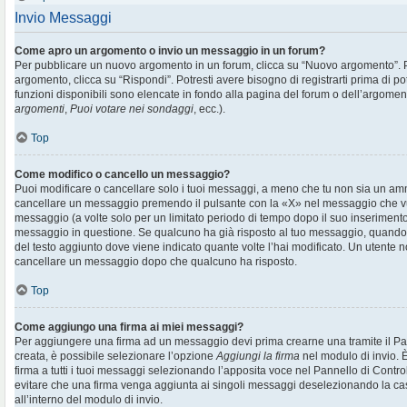
Invio Messaggi
Come apro un argomento o invio un messaggio in un forum?
Per pubblicare un nuovo argomento in un forum, clicca su “Nuovo argomento”. 
argomento, clicca su “Rispondi”. Potresti avere bisogno di registrarti prima di p
funzioni disponibili sono elencate in fondo alla pagina del forum o dell’argoment
argomenti
,
Puoi votare nei sondaggi
, ecc.).
Top
Come modifico o cancello un messaggio?
Puoi modificare o cancellare solo i tuoi messaggi, a meno che tu non sia un am
cancellare un messaggio premendo il pulsante con la «X» nel messaggio che vu
messaggio (a volte solo per un limitato periodo di tempo dopo il suo inserimen
messaggio in questione. Se qualcuno ha già risposto al tuo messaggio, quando ef
del testo aggiunto dove viene indicato quante volte l’hai modificato. Un utente
cancellare un messaggio dopo che qualcuno ha risposto.
Top
Come aggiungo una firma ai miei messaggi?
Per aggiungere una firma ad un messaggio devi prima crearne una tramite il Pan
creata, è possibile selezionare l’opzione
Aggiungi la firma
nel modulo di invio. 
firma a tutti i tuoi messaggi selezionando l’apposita voce nel Pannello di Controll
evitare che una firma venga aggiunta ai singoli messaggi deselezionando la cas
all’interno del modulo di invio.