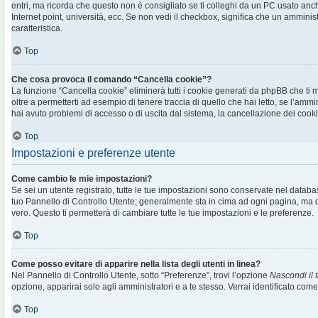
entri, ma ricorda che questo non è consigliato se ti colleghi da un PC usato anche 
Internet point, università, ecc. Se non vedi il checkbox, significa che un amminis
caratteristica.
Top
Che cosa provoca il comando “Cancella cookie”?
La funzione “Cancella cookie” eliminerà tutti i cookie generati da phpBB che t
oltre a permetterti ad esempio di tenere traccia di quello che hai letto, se l’ammi
hai avuto problemi di accesso o di uscita dal sistema, la cancellazione dei cookie
Top
Impostazioni e preferenze utente
Come cambio le mie impostazioni?
Se sei un utente registrato, tutte le tue impostazioni sono conservate nel databa
tuo Pannello di Controllo Utente; generalmente sta in cima ad ogni pagina, m
vero. Questo ti permetterà di cambiare tutte le tue impostazioni e le preferenze.
Top
Come posso evitare di apparire nella lista degli utenti in linea?
Nel Pannello di Controllo Utente, sotto “Preferenze”, trovi l’opzione
Nascondi il t
opzione, apparirai solo agli amministratori e a te stesso. Verrai identificato com
Top