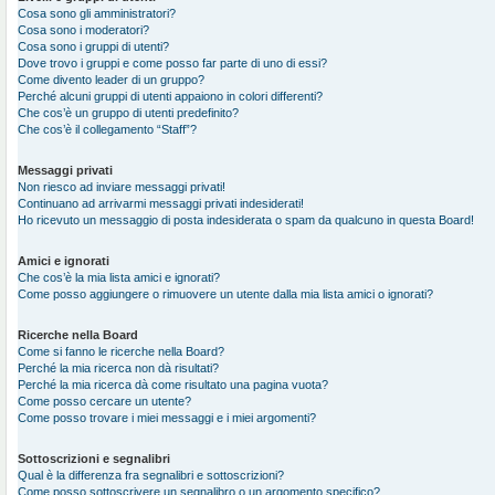
Cosa sono gli amministratori?
Cosa sono i moderatori?
Cosa sono i gruppi di utenti?
Dove trovo i gruppi e come posso far parte di uno di essi?
Come divento leader di un gruppo?
Perché alcuni gruppi di utenti appaiono in colori differenti?
Che cos’è un gruppo di utenti predefinito?
Che cos’è il collegamento “Staff”?
Messaggi privati
Non riesco ad inviare messaggi privati!
Continuano ad arrivarmi messaggi privati indesiderati!
Ho ricevuto un messaggio di posta indesiderata o spam da qualcuno in questa Board!
Amici e ignorati
Che cos’è la mia lista amici e ignorati?
Come posso aggiungere o rimuovere un utente dalla mia lista amici o ignorati?
Ricerche nella Board
Come si fanno le ricerche nella Board?
Perché la mia ricerca non dà risultati?
Perché la mia ricerca dà come risultato una pagina vuota?
Come posso cercare un utente?
Come posso trovare i miei messaggi e i miei argomenti?
Sottoscrizioni e segnalibri
Qual è la differenza fra segnalibri e sottoscrizioni?
Come posso sottoscrivere un segnalibro o un argomento specifico?