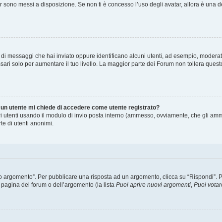
ar sono messi a disposizione. Se non ti è concesso l’uso degli avatar, allora è una 
o di messaggi che hai inviato oppure identificano alcuni utenti, ad esempio, moderat
ari solo per aumentare il tuo livello. La maggior parte dei Forum non tollera que
i un utente mi chiede di accedere come utente registrato?
tri utenti usando il modulo di invio posta interno (ammesso, ovviamente, che gli amm
te di utenti anonimi.
argomento”. Per pubblicare una risposta ad un argomento, clicca su “Rispondi”. Potr
 pagina del forum o dell’argomento (la lista
Puoi aprire nuovi argomenti
,
Puoi votar