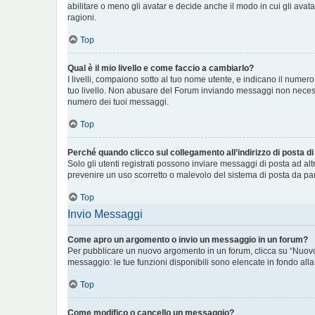
abilitare o meno gli avatar e decide anche il modo in cui gli avat
ragioni.
Top
Qual è il mio livello e come faccio a cambiarlo?
I livelli, compaiono sotto al tuo nome utente, e indicano il numer
tuo livello. Non abusare del Forum inviando messaggi non necess
numero dei tuoi messaggi.
Top
Perché quando clicco sul collegamento all’indirizzo di posta d
Solo gli utenti registrati possono inviare messaggi di posta ad al
prevenire un uso scorretto o malevolo del sistema di posta da par
Top
Invio Messaggi
Come apro un argomento o invio un messaggio in un forum?
Per pubblicare un nuovo argomento in un forum, clicca su “Nuovo 
messaggio: le tue funzioni disponibili sono elencate in fondo alla
Top
Come modifico o cancello un messaggio?