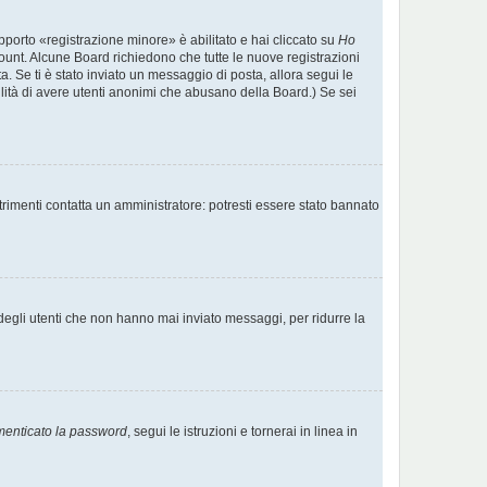
pporto «registrazione minore» è abilitato e hai cliccato su
Ho
account. Alcune Board richiedono che tutte le nuove registrazioni
ta. Se ti è stato inviato un messaggio di posta, allora segui le
ibilità di avere utenti anonimi che abusano della Board.) Se sei
trimenti contatta un amministratore: potresti essere stato bannato
degli utenti che non hanno mai inviato messaggi, per ridurre la
menticato la password
, segui le istruzioni e tornerai in linea in