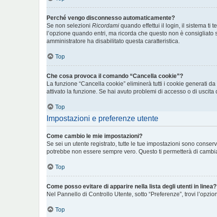
Perché vengo disconnesso automaticamente?
Se non selezioni
Ricordami
quando effettui il login, il sistema 
l’opzione quando entri, ma ricorda che questo non è consigliato se 
amministratore ha disabilitato questa caratteristica.
Top
Che cosa provoca il comando “Cancella cookie”?
La funzione “Cancella cookie” eliminerà tutti i cookie generati d
attivato la funzione. Se hai avuto problemi di accesso o di uscita 
Top
Impostazioni e preferenze utente
Come cambio le mie impostazioni?
Se sei un utente registrato, tutte le tue impostazioni sono conse
potrebbe non essere sempre vero. Questo ti permetterà di cambiar
Top
Come posso evitare di apparire nella lista degli utenti in linea?
Nel Pannello di Controllo Utente, sotto “Preferenze”, trovi l’opzi
Top