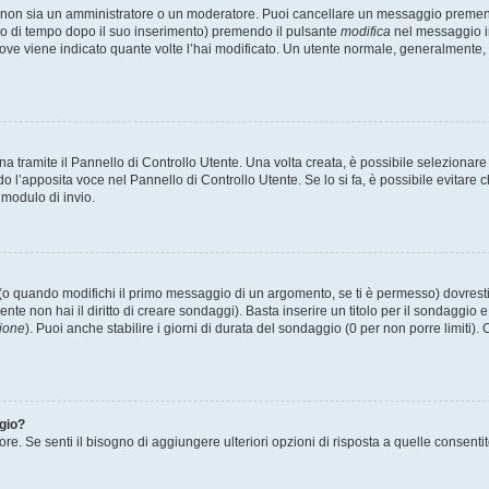
u non sia un amministratore o un moderatore. Puoi cancellare un messaggio premen
do di tempo dopo il suo inserimento) premendo il pulsante
modifica
nel messaggio in
o dove viene indicato quante volte l’hai modificato. Un utente normale, generalme
tramite il Pannello di Controllo Utente. Una volta creata, è possibile selezionare
do l’apposita voce nel Pannello di Controllo Utente. Se lo si fa, è possibile evitar
 modulo di invio.
o quando modifichi il primo messaggio di un argomento, se ti è permesso) dovresti 
nte non hai il diritto di creare sondaggi). Basta inserire un titolo per il sondaggio
ione
). Puoi anche stabilire i giorni di durata del sondaggio (0 per non porre limiti).
ggio?
ore. Se senti il bisogno di aggiungere ulteriori opzioni di risposta a quelle consenti