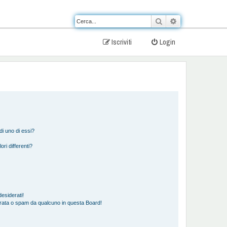
Cerca
Ricerca avanzat
Iscriviti
Login
i uno di essi?
ori differenti?
esiderati!
rata o spam da qualcuno in questa Board!