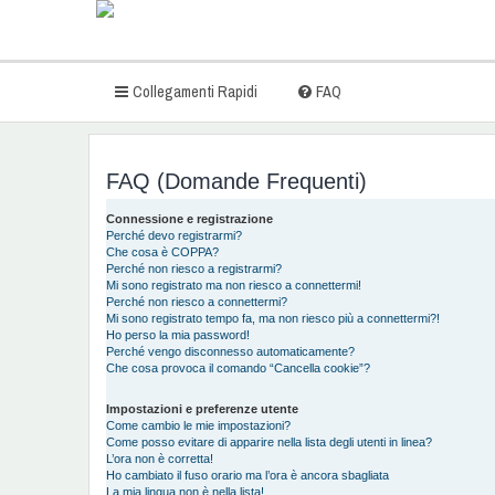
Collegamenti Rapidi
FAQ
FAQ (Domande Frequenti)
Connessione e registrazione
Perché devo registrarmi?
Che cosa è COPPA?
Perché non riesco a registrarmi?
Mi sono registrato ma non riesco a connettermi!
Perché non riesco a connettermi?
Mi sono registrato tempo fa, ma non riesco più a connettermi?!
Ho perso la mia password!
Perché vengo disconnesso automaticamente?
Che cosa provoca il comando “Cancella cookie”?
Impostazioni e preferenze utente
Come cambio le mie impostazioni?
Come posso evitare di apparire nella lista degli utenti in linea?
L’ora non è corretta!
Ho cambiato il fuso orario ma l’ora è ancora sbagliata
La mia lingua non è nella lista!