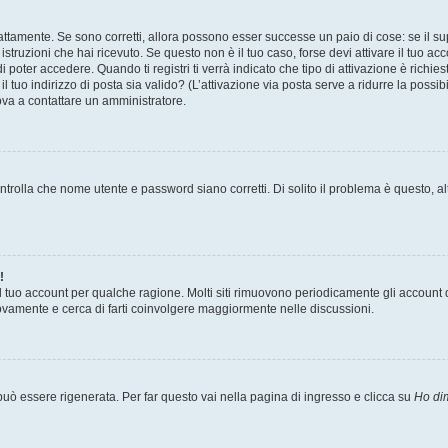
attamente. Se sono corretti, allora possono esser successe un paio di cose: se il su
 istruzioni che hai ricevuto. Se questo non è il tuo caso, forse devi attivare il tuo 
 poter accedere. Quando ti registri ti verrà indicato che tipo di attivazione è richies
il tuo indirizzo di posta sia valido? (L’attivazione via posta serve a ridurre la poss
rova a contattare un amministratore.
trolla che nome utente e password siano corretti. Di solito il problema è questo, al
!
il tuo account per qualche ragione. Molti siti rimuovono periodicamente gli account 
uovamente e cerca di farti coinvolgere maggiormente nelle discussioni.
ò essere rigenerata. Per far questo vai nella pagina di ingresso e clicca su
Ho di