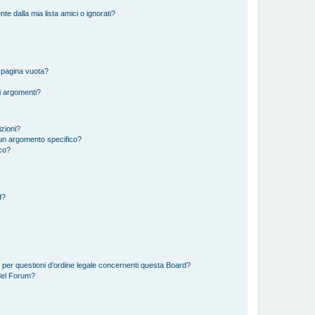
 dalla mia lista amici o ignorati?
 pagina vuota?
i argomenti?
izioni?
un argomento specifico?
co?
d?
 per questioni d’ordine legale concernenti questa Board?
del Forum?