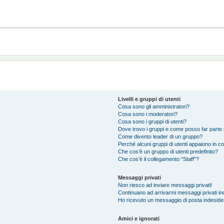
Livelli e gruppi di utenti
Cosa sono gli amministratori?
Cosa sono i moderatori?
Cosa sono i gruppi di utenti?
Dove trovo i gruppi e come posso far parte d
Come divento leader di un gruppo?
Perché alcuni gruppi di utenti appaiono in col
Che cos’è un gruppo di utenti predefinito?
Che cos’è il collegamento “Staff”?
Messaggi privati
Non riesco ad inviare messaggi privati!
Continuano ad arrivarmi messaggi privati ind
Ho ricevuto un messaggio di posta indeside
Amici e ignorati