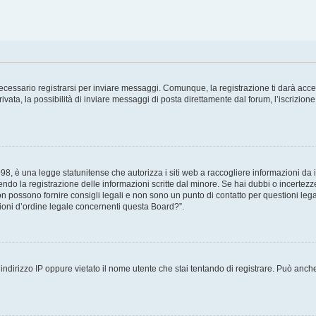
cessario registrarsi per inviare messaggi. Comunque, la registrazione ti darà access
ta, la possibilità di inviare messaggi di posta direttamente dal forum, l’iscrizione 
8, è una legge statunitense che autorizza i siti web a raccogliere informazioni da i
tendo la registrazione delle informazioni scritte dal minore. Se hai dubbi o incertezz
 possono fornire consigli legali e non sono un punto di contatto per questioni legal
oni d’ordine legale concernenti questa Board?”.
ndirizzo IP oppure vietato il nome utente che stai tentando di registrare. Può anche a