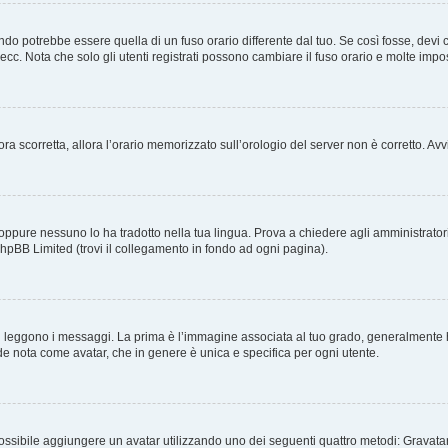
o potrebbe essere quella di un fuso orario differente dal tuo. Se così fosse, devi cam
cc. Nota che solo gli utenti registrati possono cambiare il fuso orario e molte impo
ncora scorretta, allora l’orario memorizzato sull’orologio del server non è corretto. 
oppure nessuno lo ha tradotto nella tua lingua. Prova a chiedere agli amministratori s
phpBB Limited (trovi il collegamento in fondo ad ogni pagina).
ggono i messaggi. La prima è l’immagine associata al tuo grado, generalmente ha l
ande nota come avatar, che in genere è unica e specifica per ogni utente.
 è possibile aggiungere un avatar utilizzando uno dei seguenti quattro metodi: Grava