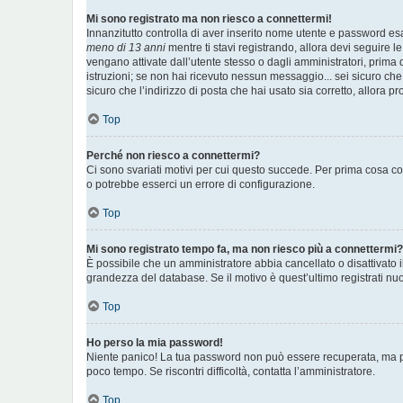
Mi sono registrato ma non riesco a connettermi!
Innanzitutto controlla di aver inserito nome utente e password es
meno di 13 anni
mentre ti stavi registrando, allora devi seguire le
vengano attivate dall’utente stesso o dagli amministratori, prima di
istruzioni; se non hai ricevuto nessun messaggio... sei sicuro che 
sicuro che l’indirizzo di posta che hai usato sia corretto, allora p
Top
Perché non riesco a connettermi?
Ci sono svariati motivi per cui questo succede. Per prima cosa con
o potrebbe esserci un errore di configurazione.
Top
Mi sono registrato tempo fa, ma non riesco più a connettermi?
È possibile che un amministratore abbia cancellato o disattivato 
grandezza del database. Se il motivo è quest’ultimo registrati n
Top
Ho perso la mia password!
Niente panico! La tua password non può essere recuperata, ma pu
poco tempo. Se riscontri difficoltà, contatta l’amministratore.
Top