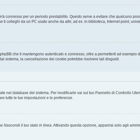
ti terrà connesso per un periodo prestabilito. Questo serve a evitare che qualcuno p
ti colleghi da un PC usato anche da altri, ad es. in biblioteca, Internet point, unive
a phpBB che ti mantengono autenticato e connesso, oltre a permetterti ad esempio di 
dal sistema, la cancellazione dei cookie potrebbe risolvere tali disguidi.
rvate nel database del sistema. Per modificarle vai sul tuo Pannello di Controllo U
e tutte le tue impostazioni e le preferenze.
one
Nascondi il tuo stato in linea
. Attivando questa opzione, apparirai solo agli ammini