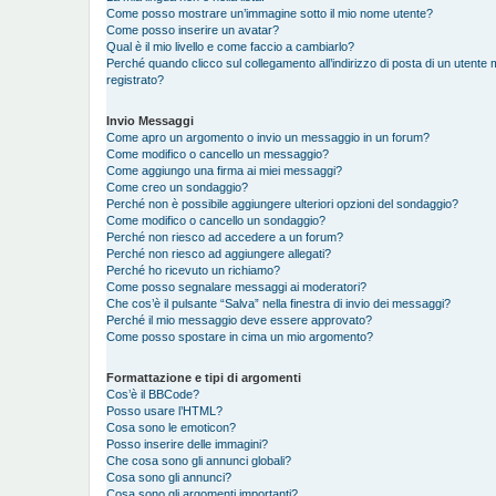
Come posso mostrare un’immagine sotto il mio nome utente?
Come posso inserire un avatar?
Qual è il mio livello e come faccio a cambiarlo?
Perché quando clicco sul collegamento all’indirizzo di posta di un utent
registrato?
Invio Messaggi
Come apro un argomento o invio un messaggio in un forum?
Come modifico o cancello un messaggio?
Come aggiungo una firma ai miei messaggi?
Come creo un sondaggio?
Perché non è possibile aggiungere ulteriori opzioni del sondaggio?
Come modifico o cancello un sondaggio?
Perché non riesco ad accedere a un forum?
Perché non riesco ad aggiungere allegati?
Perché ho ricevuto un richiamo?
Come posso segnalare messaggi ai moderatori?
Che cos’è il pulsante “Salva” nella finestra di invio dei messaggi?
Perché il mio messaggio deve essere approvato?
Come posso spostare in cima un mio argomento?
Formattazione e tipi di argomenti
Cos’è il BBCode?
Posso usare l’HTML?
Cosa sono le emoticon?
Posso inserire delle immagini?
Che cosa sono gli annunci globali?
Cosa sono gli annunci?
Cosa sono gli argomenti importanti?